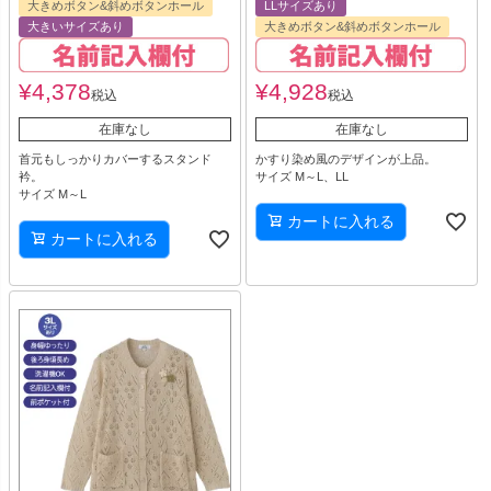
大きめボタン&斜めボタンホール
LLサイズあり
大きいサイズあり
大きめボタン&斜めボタンホール
¥
4,378
¥
4,928
税込
税込
在庫なし
在庫なし
首元もしっかりカバーするスタンド
かすり染め風のデザインが上品。
衿。
サイズ M～L、LL
サイズ M～L
カートに入れる
カートに入れる