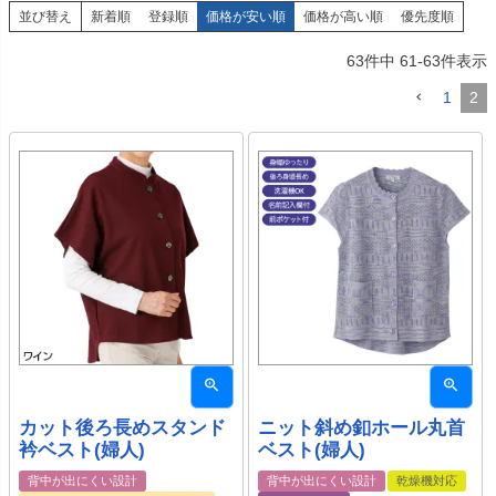
並び替え
新着順
登録順
価格が安い順
価格が高い順
優先度順
63
件中
61
-
63
件表示
1
2
カット後ろ長めスタンド
ニット斜め釦ホール丸首
衿ベスト(婦人)
ベスト(婦人)
背中が出にくい設計
背中が出にくい設計
乾燥機対応