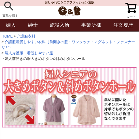
おしゃれなシニアファッション通販
商品を探す
カート
婦人
紳士
施設入所
事業所様
注文履歴
HOME
介護服衣料
介護服着脱しやすい衣料（前開きの服・ワンタッチ・マグネット・ファスナー
など）
婦人介護服・着脱しやすい服
婦人前開きの服大きめボタン&斜めボタンホール