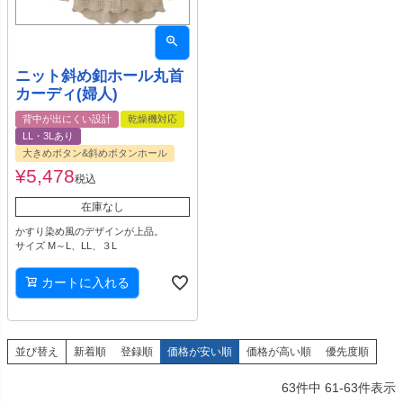
ニット斜め釦ホール丸首
カーディ(婦人)
背中が出にくい設計
乾燥機対応
LL・3Lあり
大きめボタン&斜めボタンホール
¥
5,478
税込
在庫なし
かすり染め風のデザインが上品。
サイズ M～L、LL、３L
カートに入れる
並び替え
新着順
登録順
価格が安い順
価格が高い順
優先度順
63
件中
61
-
63
件表示