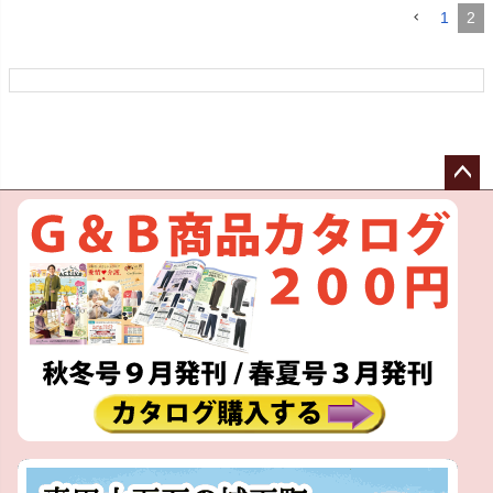
1
2
ペー
ジト
ップ
へ