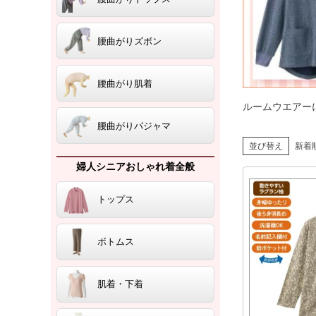
腰曲がりズボン
腰曲がり肌着
ルームウエアー
腰曲がりパジャマ
並び替え
新着
婦人シニアおしゃれ着全般
トップス
ボトムス
肌着・下着