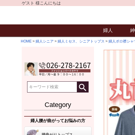
ゲスト 様こんにちは
婦人
紳
HOME
婦人シニア
婦人ミセス、シニアトップス
婦人ポロ襟シャ
Category
婦人腰が曲がってお悩みの方
腰曲がりトップス