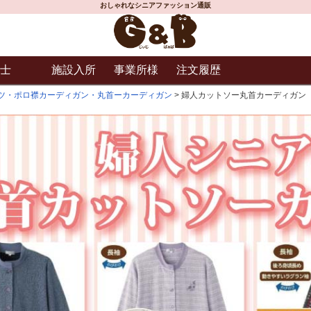
おしゃれなシニアファッション通販
士
施設入所
事業所様
注文履歴
ツ・ポロ襟カーディガン・丸首ーカーディガン
婦人カットソー丸首カーディガン