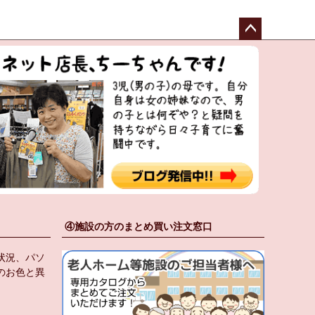
ペー
ジト
ップ
へ
④施設の方のまとめ買い注文窓口
状況、パソ
のお色と異