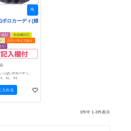
釦ポロカーディ(婦
い設計
乾燥機対応
ン
小さいサイズあり
あり
込
いっぱいのカーディ。
L、LL、３L
に入れる
3
件中
1
-
3
件表示