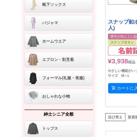
靴下ソックス
スナップ釦
パジャマ
人)
背中が出にくい
ホームウエア
スナップボタン
エプロン・割烹着
¥
3,938
税込
やさしい機能がい
サイズ M～L
フォーマル(礼服・喪服)
カートに
おしゃれな小物
紳士シニア全般
並び替え
新着
トップス