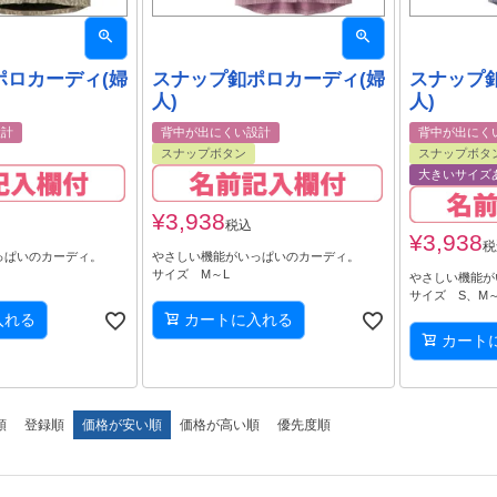
ポロカーディ(婦
スナップ釦ポロカーディ(婦
スナップ
人)
人)
設計
背中が出にくい設計
背中が出にく
スナップボタン
スナップボタ
大きいサイズ
¥
3,938
税込
¥
3,938
税
っぱいのカーディ。
やさしい機能がいっぱいのカーディ。
サイズ M～L
やさしい機能が
サイズ S、M～
入れる
カートに入れる
カート
順
登録順
価格が安い順
価格が高い順
優先度順