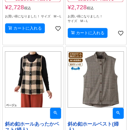
¥
2,728
¥
2,728
税込
税込
お買い得になりました！ サイズ M～L
お買い得になりました！
サイズ M～L
カートに入れる
カートに入れる
斜め釦ホールあったかベ
斜め釦ホールベスト(婦
スト(婦人)
人)