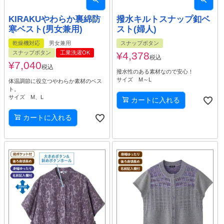
KIRAKUやわらか裏綿防
撥水キルトスナップ釦ベ
寒ベスト(男女兼用)
スト(婦人)
乾燥機対応
男女兼用
スナップボタン
スナップボタン
工業洗濯OK
¥
4,378
税込
¥
7,040
税込
撥水性のある素材なので安心！
サイズ M～L
体温調節に役立つやわらか素材のベス
ト。
サイズ M、L
カートに入れる
カートに入れる