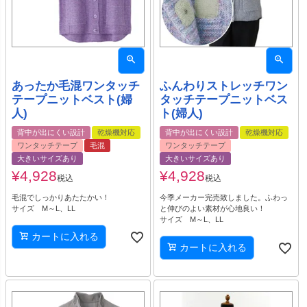
あったか毛混ワンタッチ
ふんわりストレッチワン
テープニットベスト(婦
タッチテープニットベス
人)
ト(婦人)
背中が出にくい設計
乾燥機対応
背中が出にくい設計
乾燥機対応
ワンタッチテープ
毛混
ワンタッチテープ
大きいサイズあり
大きいサイズあり
¥
4,928
¥
4,928
税込
税込
毛混でしっかりあたたかい！
今季メーカー完売致しました。ふわっ
サイズ M～L、LL
と伸びのよい素材が心地良い！
サイズ M～L、LL
カートに入れる
カートに入れる