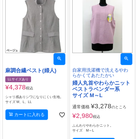
麻調合繊ベスト(婦人)
自家用洗濯機で洗えるやわ
らかくてあたたかい
LLサイズあり
婦人丸首やわらかニット
¥
4,378
税込
ベストラベンダー系
サイズ M～L
シャリ感ありシワになりにくい生地。
サイズ M、L、LL
¥
3,278
通常価格
のところ
カートに入れる
¥
2,980
税込
ふんわりやわらかニット。
サイズ M～L