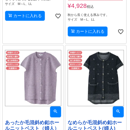
サイズ M～L、LL
¥
4,928
税込
秋から長く使える厚みです。
カートに入れる
サイズ M～L、LL
カートに入れる
あったか毛混斜め釦ホー
なめらか毛混斜め釦ホー
ルニットベスト（婦人）
ルニットベスト(婦人)