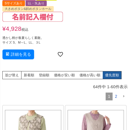
Sサイズあり
LL・3Lあり
大きめボタン&斜めボタンホール
¥
4,928
税込
透かし柄が春夏らしく素敵。
サイズ S、M～L、LL、３L
詳細を見る
並び替え
新着順
登録順
価格が安い順
価格が高い順
優先度順
64
件中
1
-
60
件表示
1
2