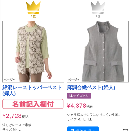
綿混レーストッパーベスト
麻調合繊ベスト(婦人)
(婦人)
LLサイズあり
¥
4,378
税込
¥
2,728
シャリ感ありシワになりにくい生地。
税込
サイズ M、L、LL
涼しげレースで素敵。
サイズ M～L