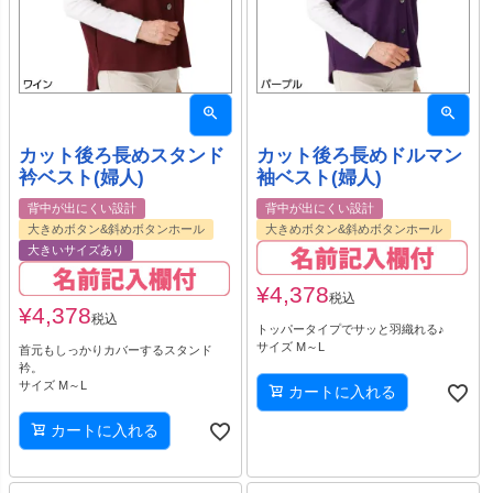
カット後ろ長めスタンド
カット後ろ長めドルマン
衿ベスト(婦人)
袖ベスト(婦人)
背中が出にくい設計
背中が出にくい設計
大きめボタン&斜めボタンホール
大きめボタン&斜めボタンホール
大きいサイズあり
¥
4,378
税込
¥
4,378
税込
トッパータイプでサッと羽織れる♪
サイズ M～L
首元もしっかりカバーするスタンド
衿。
サイズ M～L
カートに入れる
カートに入れる