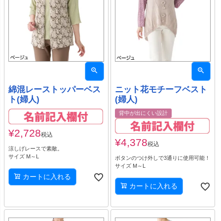
綿混レーストッパーベス
ニット花モチーフベスト
ト(婦人)
(婦人)
背中が出にくい設計
¥
2,728
税込
¥
4,378
税込
涼しげレースで素敵。
サイズ M～L
ボタンのつけ外しで3通りに使用可能！
サイズ M～L
カートに入れる
カートに入れる