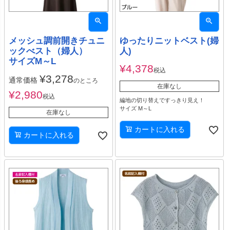
メッシュ調前開きチュニ
ゆったりニットベスト(婦
ックべスト（婦人）
人)
サイズM～L
¥
4,378
税込
¥
3,278
通常価格
のところ
在庫なし
¥
2,980
税込
編地の切り替えですっきり見え！
サイズ M～L
在庫なし
カートに入れる
カートに入れる