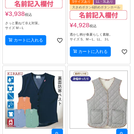
Sサイズあり
LL・3Lあり
大きめボタン&斜めボタンホール
¥
3,938
税込
さっと重ねて冷え対策。
¥
4,928
税込
サイズ M～L
透かし柄が春夏らしく素敵。
サイズ S、M～L、LL、３L
カートに入れる
カートに入れる