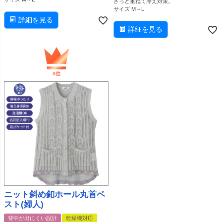
さっと重ねて冷え対策。
サイズ M～L
詳細を見る
詳細を見る
ニット斜め釦ホール丸首ベ
スト(婦人)
背中が出にくい設計
乾燥機対応