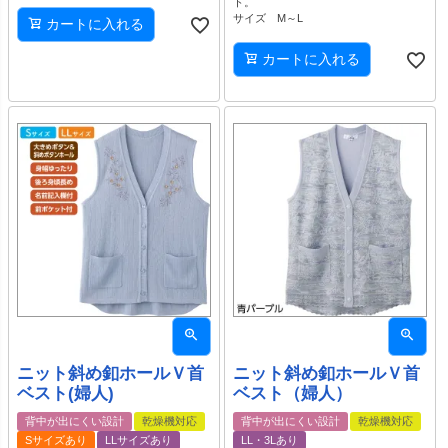
ト。
サイズ M～L
カートに入れる
カートに入れる
ニット斜め釦ホールＶ首
ニット斜め釦ホールＶ首
ベスト(婦人)
ベスト（婦人）
背中が出にくい設計
乾燥機対応
背中が出にくい設計
乾燥機対応
Sサイズあり
LLサイズあり
LL・3Lあり