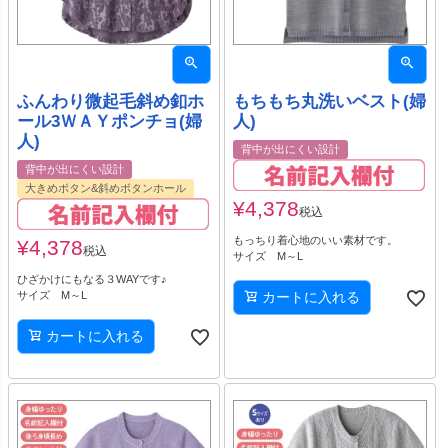
ふんわり微起毛斜め釦ホ
もちもち丸洗いベスト(婦
ール3ＷＡＹポンチョ(婦
人)
人)
背中が出にくい設計
背中が出にくい設計
大きめボタン&斜めボタンホール
¥
4,378
税込
もっちり着心地のいい素材です。
¥
4,378
税込
サイズ M～L
ひざかけにもなる３WAYです♪
サイズ M～L
カートに入れる
カートに入れる