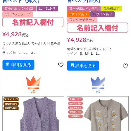
首ベスト（婦人）
首ベスト(婦人)
背中が出にくい設計
LL・3Lあり
背中が出にくい設計
乾燥機対応
ワンタッチテープ
Sサイズあり
LLサイズあり
ワンタッチテープ
¥
4,928
税込
¥
4,928
税込
ミックス調な色合いでやさしい印象を演
出。
刺繍がオシャレのポイントに！
サイズ M～L、LL、３L
サイズ S、M～L、LL
詳細を見る
詳細を見る