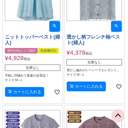
ニットトッパーベスト(婦
透かし柄フレンチ袖ベス
人)
ト(婦人)
背中が出にくい設計
乾燥機対応
¥
4,378
税込
¥
4,928
税込
在庫なし
在庫なし
透かし編みがレーシーでエレガント。
サイズ M～L
手軽に羽織れて春夏の必需品！
サイズ M～L
カートに入れる
カートに入れる