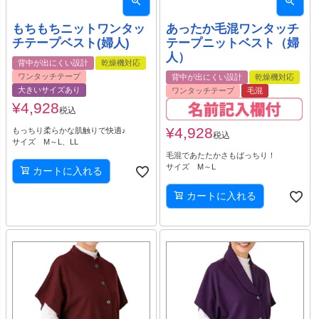
もちもちニットワンタッ
あったか毛混ワンタッチ
チテープベスト(婦人)
テープニットベスト（婦
人）
背中が出にくい設計
乾燥機対応
ワンタッチテープ
背中が出にくい設計
乾燥機対応
大きいサイズあり
ワンタッチテープ
毛混
¥
4,928
税込
¥
4,928
もっちり柔らかな肌触りで快適♪
税込
サイズ M～L、LL
毛混であたたかさもばっちり！
サイズ M～L
カートに入れる
カートに入れる