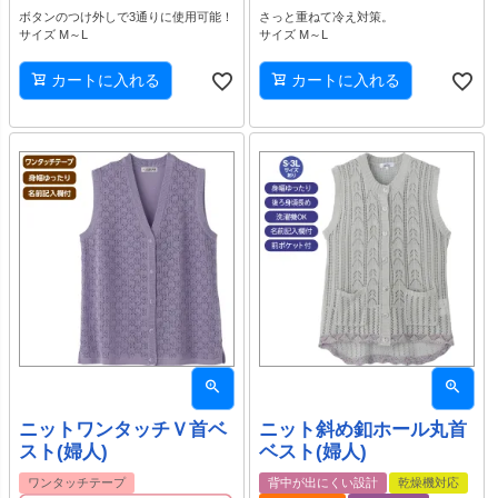
ボタンのつけ外しで3通りに使用可能！
さっと重ねて冷え対策。
サイズ M～L
サイズ M～L
カートに入れる
カートに入れる
ニットワンタッチＶ首ベ
ニット斜め釦ホール丸首
スト(婦人)
ベスト(婦人)
ワンタッチテープ
背中が出にくい設計
乾燥機対応