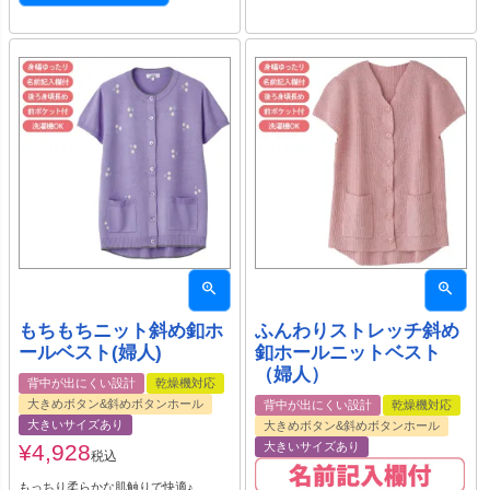
もちもちニット斜め釦ホ
ふんわりストレッチ斜め
ールベスト(婦人)
釦ホールニットベスト
（婦人）
背中が出にくい設計
乾燥機対応
大きめボタン&斜めボタンホール
背中が出にくい設計
乾燥機対応
大きいサイズあり
大きめボタン&斜めボタンホール
¥
4,928
大きいサイズあり
税込
もっちり柔らかな肌触りで快適♪