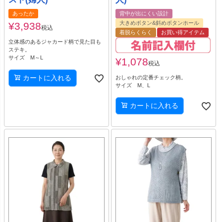
あったか
背中が出にくい設計
大きめボタン&斜めボタンホール
¥
3,938
税込
着脱らくらく
お買い得アイテム
立体感のあるジャカード柄で見た目も
ステキ。
サイズ M～L
¥
1,078
税込
カートに入れる
おしゃれの定番チェック柄。
サイズ M、L
カートに入れる