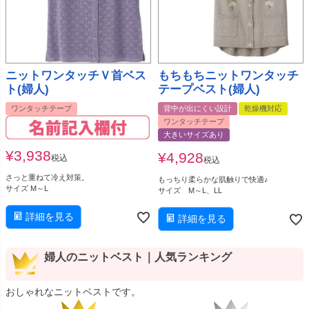
ニットワンタッチＶ首ベス
もちもちニットワンタッチ
ト(婦人)
テープベスト(婦人)
ワンタッチテープ
背中が出にくい設計
乾燥機対応
ワンタッチテープ
大きいサイズあり
¥
3,938
¥
4,928
税込
税込
さっと重ねて冷え対策。
もっちり柔らかな肌触りで快適♪
サイズ M～L
サイズ M～L、LL
詳細を見る
詳細を見る
婦人のニットベスト｜人気ランキング
おしゃれなニットベストです。