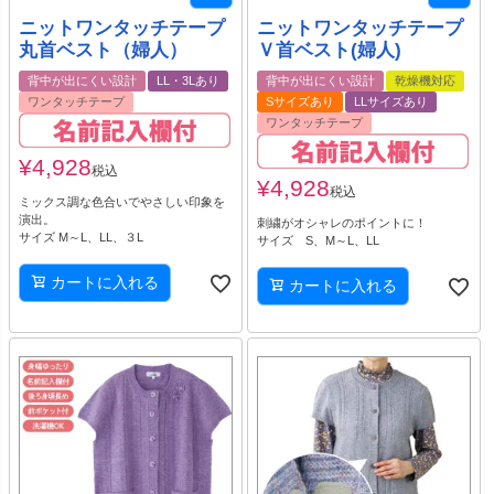
ニットワンタッチテープ
ニットワンタッチテープ
丸首ベスト（婦人）
Ｖ首ベスト(婦人)
背中が出にくい設計
LL・3Lあり
背中が出にくい設計
乾燥機対応
ワンタッチテープ
Sサイズあり
LLサイズあり
ワンタッチテープ
¥
4,928
税込
¥
4,928
税込
ミックス調な色合いでやさしい印象を
演出。
刺繍がオシャレのポイントに！
サイズ M～L、LL、３L
サイズ S、M～L、LL
カートに入れる
カートに入れる