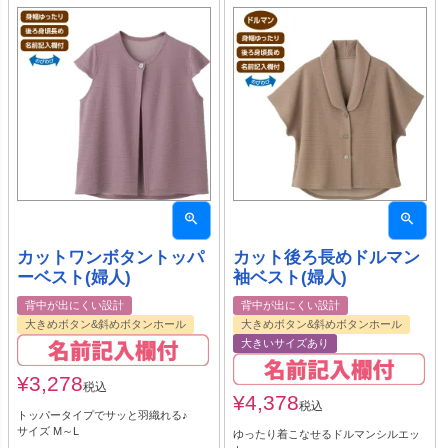
カットワンボタントッパ
カット後ろ長めドルマン
ーベスト(婦人)
袖ベスト(婦人)
背中が出にくい設計
背中が出にくい設計
大きめボタン&斜めボタンホール
大きめボタン&斜めボタンホール
大きいサイズあり
¥
3,278
税込
¥
4,378
税込
トッパータイプでサッと羽織れる♪
サイズ M～L
ゆったり着こなせるドルマンシルエッ