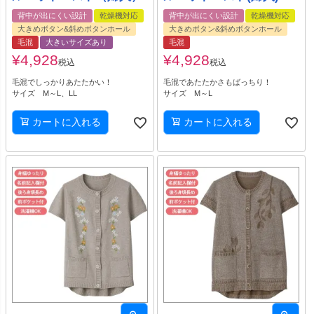
背中が出にくい設計
乾燥機対応
背中が出にくい設計
乾燥機対応
大きめボタン&斜めボタンホール
大きめボタン&斜めボタンホール
毛混
大きいサイズあり
毛混
¥
4,928
¥
4,928
税込
税込
毛混でしっかりあたたかい！
毛混であたたかさもばっちり！
サイズ M～L、LL
サイズ M～L
カートに入れる
カートに入れる