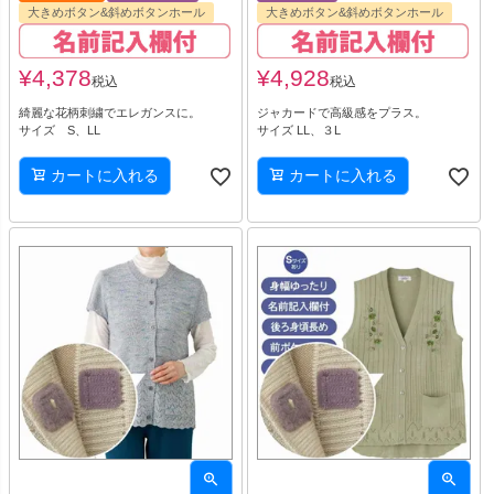
大きめボタン&斜めボタンホール
大きめボタン&斜めボタンホール
¥
4,378
¥
4,928
税込
税込
綺麗な花柄刺繍でエレガンスに。
ジャカードで高級感をプラス。
サイズ S、LL
サイズ LL、３L
カートに入れる
カートに入れる