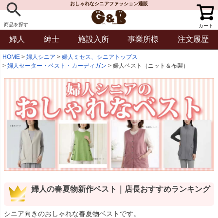
おしゃれなシニアファッション通販
商品を探す
カート
婦人
紳士
施設入所
事業所様
注文履歴
HOME
婦人シニア
婦人ミセス、シニアトップス
婦人セーター・ベスト・カーディガン
婦人ベスト（ニット＆布製）
婦人の春夏物新作ベスト｜店長おすすめランキング
シニア向きのおしゃれな春夏物ベストです。