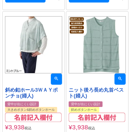
斜め釦ホール3ＷＡＹポ
ニット後ろ長め丸首ベス
ンチョ(婦人)
ト(婦人)
背中が出にくい設計
背中が出にくい設計
大きめボタン&斜めボタンホール
斜めボタンホール
¥
3,938
¥
3,938
税込
税込