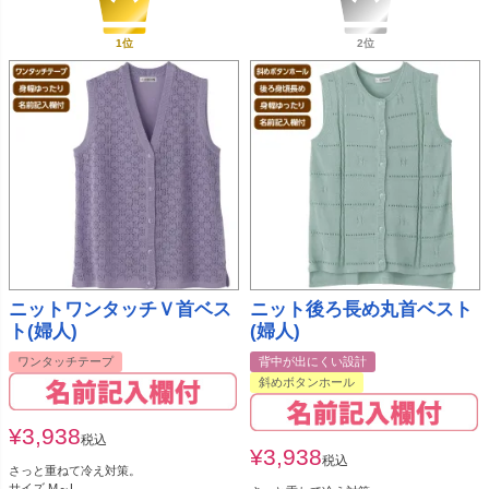
ニットワンタッチＶ首ベス
ニット後ろ長め丸首ベスト
ト(婦人)
(婦人)
ワンタッチテープ
背中が出にくい設計
斜めボタンホール
¥
3,938
税込
¥
3,938
税込
さっと重ねて冷え対策。
サイズ M～L