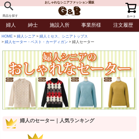
おしゃれなシニアファッション通販
商品を探す
カート
婦人
紳士
施設入所
事業所様
注文履歴
HOME
婦人シニア
婦人ミセス、シニアトップス
婦人セーター・ベスト・カーディガン
婦人セーター
婦人のセーター｜人気ランキング