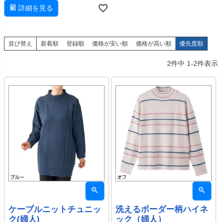
詳細を見る
並び替え
新着順
登録順
価格が安い順
価格が高い順
優先度順
2
件中
1
-
2
件表示
ケーブルニットチュニッ
洗えるボーダー柄ハイネ
ク(婦人)
ック（婦人）