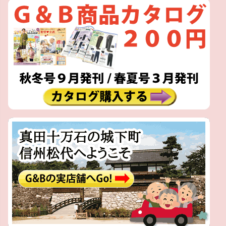
ジト
ップ
へ