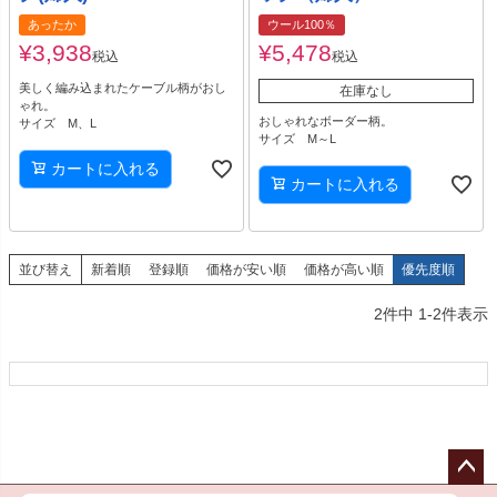
あったか
ウール100％
¥
3,938
¥
5,478
税込
税込
美しく編み込まれたケーブル柄がおし
在庫なし
ゃれ。
おしゃれなボーダー柄。
サイズ M、L
サイズ M～L
カートに入れる
カートに入れる
並び替え
新着順
登録順
価格が安い順
価格が高い順
優先度順
2
件中
1
-
2
件表示
ペー