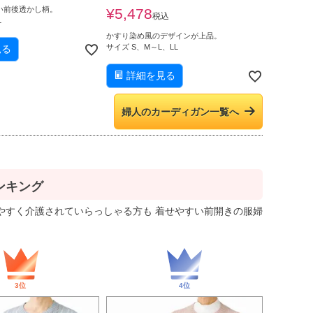
い前後透かし柄。
¥
5,478
税込
L
かすり染め風のデザインが上品。
サイズ S、M～L、LL
見る
詳細を見る
婦人のカーディガン一覧へ
ンキング
やすく介護されていらっしゃる方も 着せやすい前開きの服婦