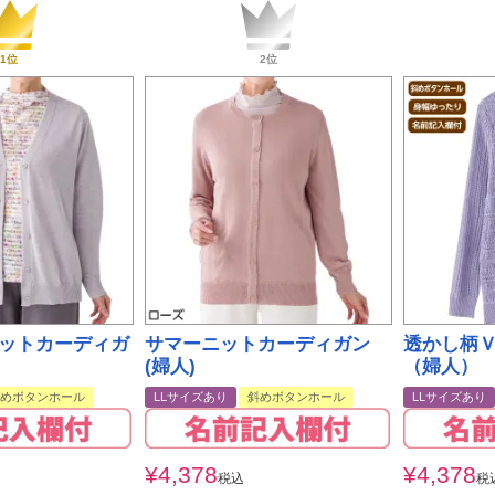
ットカーディガ
サマーニットカーディガン
透かし柄
(婦人)
（婦人）
めボタンホール
LLサイズあり
斜めボタンホール
LLサイズあり
¥
4,378
¥
4,378
税込
税