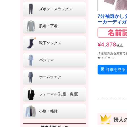
ズボン・スラックス
7分袖透かし
ーカーディガ
肌着・下着
靴下ソックス
¥
4,378
税込
清涼感のある素材で
サイズ M～L
パジャマ
詳細を見る
ホームウエア
フォーマル(礼服・喪服)
小物・雑貨
婦人