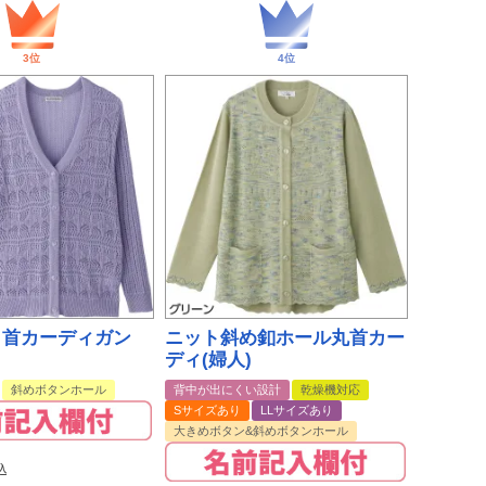
Ｖ首カーディガン
ニット斜め釦ホール丸首カー
ディ(婦人)
斜めボタンホール
背中が出にくい設計
乾燥機対応
Sサイズあり
LLサイズあり
大きめボタン&斜めボタンホール
込