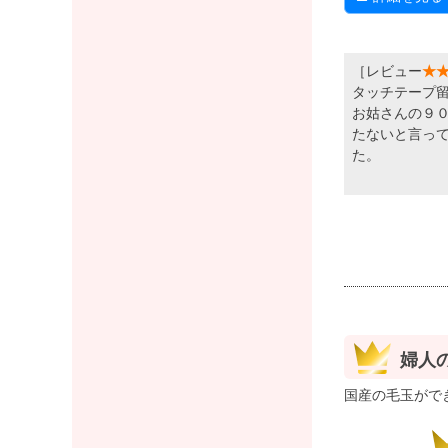
［レビュー
★
タッチテープ
お姑さんの９
たないと言っ
た。
婦人
国産の毛玉がで