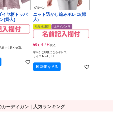
ダイヤ柄トッパ
ニット透かし編みボレロ(婦
ン(婦人)
人)
乾燥機対応
LLサイズあり
¥
5,478
税込
肌触りも良く快適。
華やかな印象になるボレロ。
サイズ M～L、LL
詳細を見る
のカーディガン｜人気ランキング