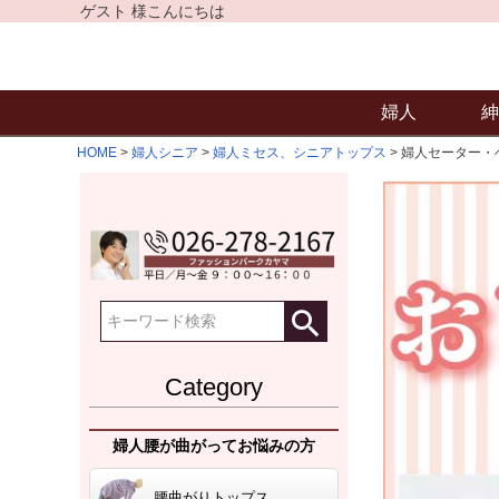
ゲスト 様こんにちは
婦人
紳
HOME
婦人シニア
婦人ミセス、シニアトップス
婦人セーター・
Category
婦人腰が曲がってお悩みの方
腰曲がりトップス