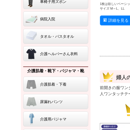
車椅子用ズボン
1枚は欲しいベーシ
サイズ M～L、LL
病院入院
詳細を見る
タオル・バスタオル
介護ヘルパーさん衣料
介護肌着・靴下・パジャマ・靴
婦人
介護肌着・下着
前開きの服ワン
人ワンタッチテ
尿漏れパンツ
介護用パジャマ