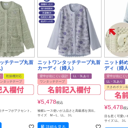
ッチテープ丸首
ニットワンタッチテープ丸首
ニット斜
)
カーディ（婦人）
ディ（婦
計
乾燥機対応
背中が出にくい設計
LL・3Lあり
背中が出にく
ンタッチテープ
ワンタッチテープ
LL・3Lあり
大きめボタン
¥
5,478
税込
¥
5,478
税
モチーフがアクセント。
袖裾レース使いが上品さと高級感を演出。
サイズ M～L、LL、３L
目を惹く可愛い
サイズ LL、３L
詳細を見る