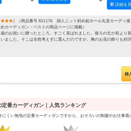
詳細を
★★★★
］（商品番号 821176 婦人ニット斜め釦ホール丸首カーディ
留めカーディガン・ベストの商品ページに掲載）
０歳のお祝いに贈ったところ、すごく喜ばれました。後ろの丈が前より
ていました。そこは全然考えずに選んだのですが。胸のお花の飾りも好
婦
の定番カーディガン｜人気ランキング
きにくい無地の定番カーディガンですから、おそろいの制服やお仕事着