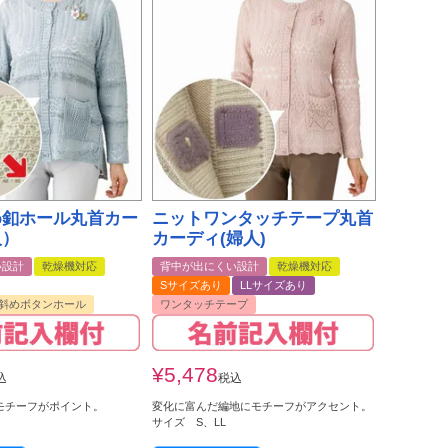
め釦ホール丸首カー
ニットワンタッチテープ丸首
人）
カーディ(婦人)
い設計
乾燥機対応
背中が出にくい設計
乾燥機対応
Sサイズあり
LLサイズあり
&斜めボタンホール
ワンタッチテープ
¥
5,478
込
税込
モチーフがポイント。
変化に富んだ編地にモチーフがアクセント。
サイズ S、LL