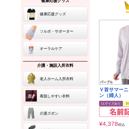
健康応援グッズ
健康応援グッズ
ソルボ・サポーター
オーラルケア
介護・施設入所衣料
老人ホーム入所衣料
Ｖ首サマーニ
ン（婦人）
着脱しやすい衣料
LLサイズあり
斜
介護ズボン
¥
4,378
税込