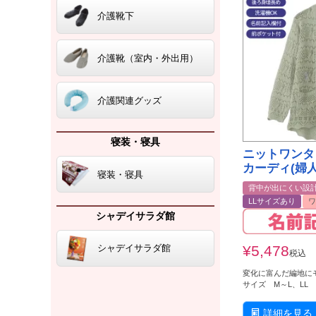
介護靴下
介護靴（室内・外出用）
介護関連グッズ
寝装・寝具
ニットワンタ
カーディ(婦人
寝装・寝具
背中が出にくい設
LLサイズあり
ワ
シャデイサラダ館
¥
5,478
シャデイサラダ館
税込
変化に富んだ編地に
サイズ M～L、LL
詳細を見る