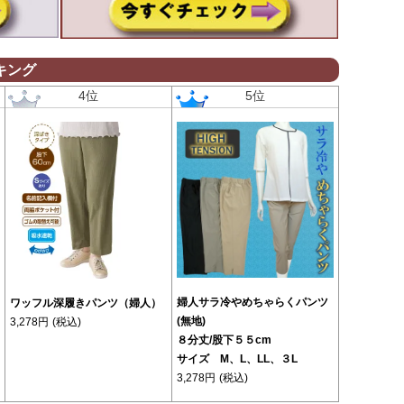
キング
4位
5位
婦人サラ冷やめちゃらくパンツ
ワッフル深履きパンツ（婦人）
(無地)
3,278円
(税込)
８分丈/股下５５cm
サイズ M、L、LL、３L
3,278円
(税込)