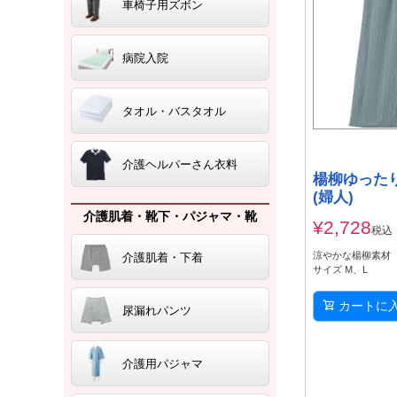
車椅子用ズボン
病院入院
タオル・バスタオル
介護ヘルパーさん衣料
楊柳ゆった
(婦人)
介護肌着・靴下・パジャマ・靴
¥
2,728
税込
涼やかな楊柳素材
介護肌着・下着
サイズ M、L
カートに
尿漏れパンツ
介護用パジャマ