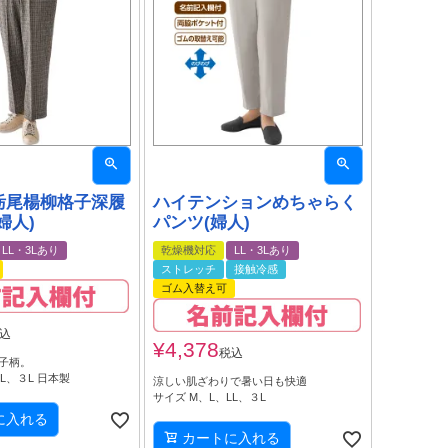
栃尾楊柳格子深履
ハイテンションめちゃらく
婦人)
パンツ(婦人)
LL・3Lあり
乾燥機対応
LL・3Lあり
ストレッチ
接触冷感
ゴム入替え可
込
¥
4,378
税込
子柄。
L、３L 日本製
涼しい肌ざわりで暑い日も快適
サイズ M、L、LL、３L
に入れる
カートに入れる