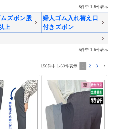
5
件中
1
-
5
件表示
ゴムズボン股
婦人ゴム入れ替え口
m以上
付きズボン
5
件中
1
-
5
件表示
156
件中
1
-
60
件表示
1
2
3