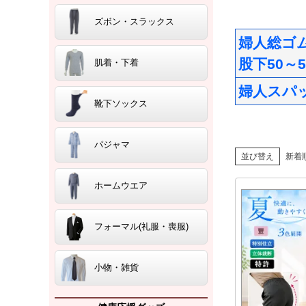
ズボン・スラックス
婦人総ゴ
股下50～5
肌着・下着
婦人スパ
靴下ソックス
パジャマ
並び替え
新着
ホームウエア
フォーマル(礼服・喪服)
小物・雑貨