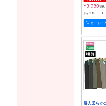
¥
3,980
税込
サイズ M、L、LL
カートに
婦人柔らか