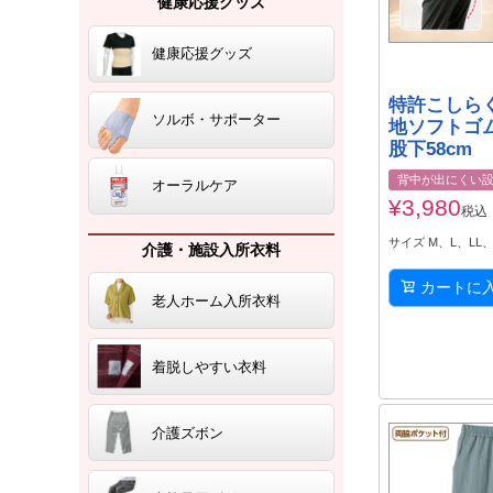
健康応援グッズ
健康応援グッズ
特許こしら
ソルボ・サポーター
地ソフトゴム
股下58cm
背中が出にくい
オーラルケア
¥
3,980
税込
サイズ M、L、LL
介護・施設入所衣料
カートに
老人ホーム入所衣料
着脱しやすい衣料
介護ズボン