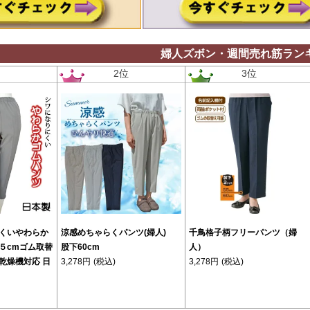
婦人ズボン・週間売れ筋ラン
位
2位
3位
くいやわらか
涼感めちゃらくパンツ(婦人)
千鳥格子柄フリーパンツ（婦
５cmゴム取替
股下60cm
人）
乾燥機対応 日
3,278円
(税込)
3,278円
(税込)