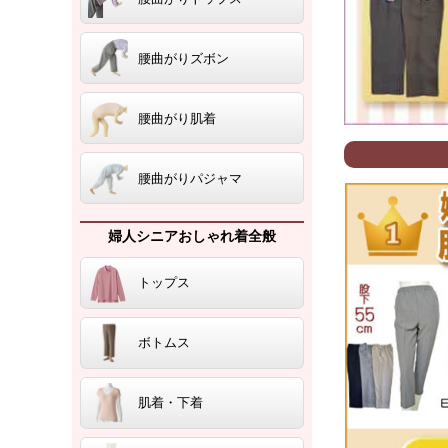
腰曲がりズボン
腰曲がり肌着
腰曲がりパジャマ
婦人シニアおしゃれ着全般
トップス
ボトムス
肌着・下着