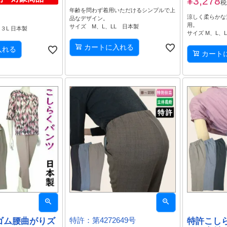
¥
3,278
税
年齢を問わず着用いただけるシンプルで上
涼しく柔らかな
品なデザイン。
用。
サイズ M、L、LL 日本製
、３L 日本製
サイズ M、L、L
カートに入れる
入れる
カート
ゴム腰曲がりズ
特許：第4272649号
特許こし