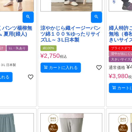
くパンツ楊柳無
涼やかじら織イージーパン
婦人特許
 夏用(婦人)
ツ綿１００％ゆったりサイ
無地（春秋
ズLL～３L日本製
きいサイズ
設計
LL・3Lあり
綿100%
プライスダウ
背中が出にく
¥
2,750
税込
大きいサイズ
、３L 日本製
¥
カートに入れる
通常価格
¥
3,980
入れる
税
カート