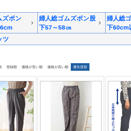
ムズボン
婦人総ゴムズボン股
婦人総
6cm
下57～58㎝
下60c
ッツ
順
登録順
価格が安い順
価格が高い順
優先度順