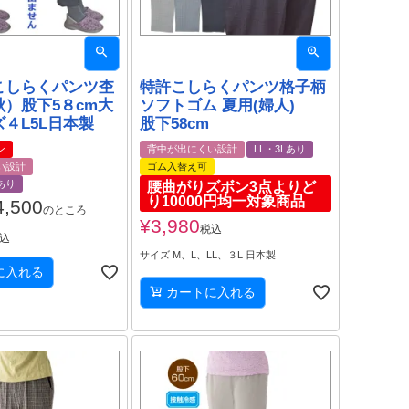
こしらくパンツ杢
特許こしらくパンツ格子柄
）股下5８cm大
ソフトゴム 夏用(婦人)
４L5L日本製
股下58cm
ン
背中が出にくい設計
LL・3Lあり
い設計
ゴム入替え可
あり
腰曲がりズボン3点よりど
り10000円均一対象商品
4,500
のところ
¥
3,980
税込
込
サイズ M、L、LL、３L 日本製
に入れる
カートに入れる