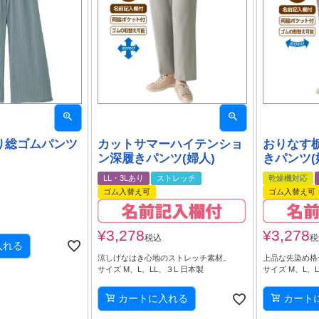
り総ゴムパンツ
カットサマーハイテンショ
おりなす
ン深履きパンツ(婦人)
きパンツ(
LL・3Lあり
ストレッチ
乾燥機対応
ゴム入替え可
ゴム入替え可
¥
3,278
¥
3,278
税込
税
入れる
涼しげなはき心地のストレッチ素材。
上品な先染め格
サイズ M、L、LL、３L 日本製
サイズ M、L、L
カートに入れる
カート