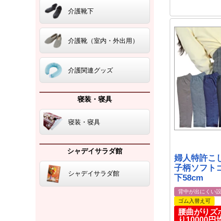
介護靴下
介護靴（室内・外出用）
介護関連グッズ
寝装・寝具
寝装・寝具
シャデイサラダ館
婦人特許こ
子柄ソフト
シャデイサラダ館
下58cm
背中が出にくい
ゴム入替え可
腰曲がりズ
り10000