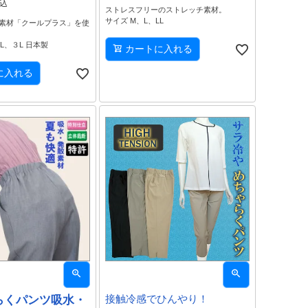
込
ストレスフリーのストレッチ素材。
サイズ M、L、LL
素材「クールプラス」を使
L、３L 日本製
カートに入れる
に入れる
らくパンツ吸水・
接触冷感でひんやり！