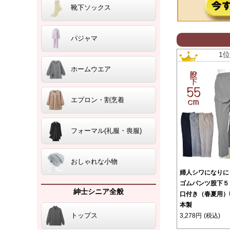
靴下ソックス
パジャマ
1
ホームウエア
エプロン・割烹着
フォーマル(礼服・喪服)
おしゃれな小物
婦人シワになりに
ゴムパンツ股下５
紳士シニア全般
口付き（春夏用）
本製
トップス
3,278円
(税込)