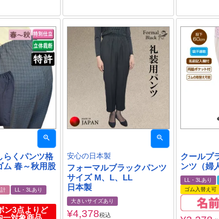
しらくパンツ格
安心の日本製
クールプ
ゴム 春～秋用股
ンツ（婦
フォーマルブラックパンツ
サイズ M、L、LL
LL・3Lあり
日本製
ゴム入替え可
設計
LL・3Lあり
大きいサイズあり
ボン3点よりど
¥
4,378
税込
円均一対象商品