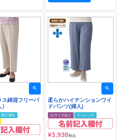
ラス綿混フリーパ
柔らかハイテンションワイ
人）
ドパンツ(婦人)
吸汗速乾
LLサイズあり
ストレッチ
¥
3,938
税込