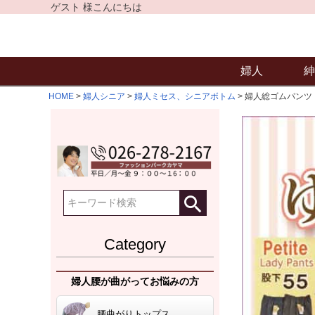
ゲスト 様こんにちは
婦人
紳
HOME
婦人シニア
婦人ミセス、シニアボトム
婦人総ゴムパンツ
Category
婦人腰が曲がってお悩みの方
腰曲がりトップス