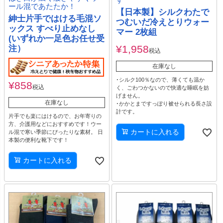
す
ール混であたたか！
【日本製】シルクわたで
紳士片手ではける毛混ソ
つむいだ冷えとりウォー
ックス すべり止めなし
マー 2枚組
(いずれか一足色お任せ受
¥
1,958
注）
税込
在庫なし
･シルク100％なので、薄くても温か
¥
858
税込
く、ごわつかないので快適な睡眠を妨
げません。
在庫なし
･かかとまですっぽり被せられる長さ設
計です。
片手でも楽にはけるので、お年寄りの
方、介護用などにおすすめです！ウー
カートに入れる
ル混で寒い季節にぴったりな素材。 日
本製の便利な靴下です！
カートに入れる