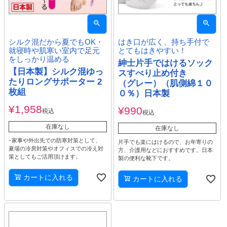
シルク混だから夏でもOK・
はき口が広く、持ち手付で
就寝時や肌寒い室内で足元
とてもはきやすい！
をしっかり温める
紳士片手ではけるソック
【日本製】シルク混ゆっ
スすべり止め付き
たりロングサポーター 2
（グレー）（肌側綿１０
枚組
０％）日本製
¥
1,958
¥
990
税込
税込
在庫なし
在庫なし
･家事や外出先での防寒対策として、
片手でも楽にはけるので、お年寄りの
夏場の冷房対策やオフィスでの冷え対
方、介護用などにおすすめです。日本
策としてもご活用頂けます。
製の便利な靴下です。
カートに入れる
カートに入れる