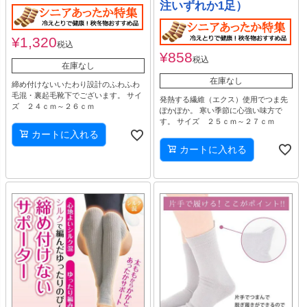
注いずれか1足）
¥
1,320
税込
¥
858
税込
在庫なし
在庫なし
締め付けないいたわり設計のふわふわ
毛混・裏起毛靴下でございます。 サイ
発熱する繊維（エクス）使用でつま先
ズ ２４ｃｍ～２６ｃｍ
ぽかぽか。 寒い季節に心強い味方で
す。 サイズ ２５ｃｍ～２７ｃｍ
カートに入れる
カートに入れる