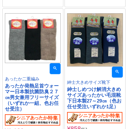
あったか二重編み
紳士大きめサイズ靴下
あったか発熱足首ウォー
紳士しめつけ解消大きめ
マー日本製抗菌防臭２７
サイズあったかい毛混靴
㎝男女兼用フリーサイズ
下日本製27～29㎝（色お
（いずれか一組、色お任
任せ受注いずれか1足）
せ受注）
¥
858