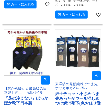
毛混リブ「靴下でございます。 サイ
カートに入れる
ズ ２４ｃｍ～２６ｃｍ
カートに入れる
東洋紡の発熱繊維でつま先
ホッカホカ23～25㎝
【芯から暖か☆最高級の日
本製】紳士 毛混パイル
紳士チョット小さめつま
『足の冷えない』ぽっか
先あったかウール混しめ
ぽか靴下日本製
つけ解消靴下(色お任せ受