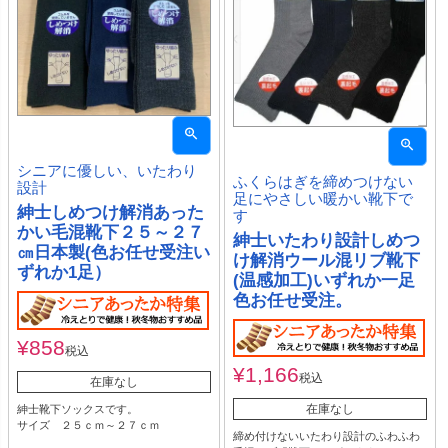
シニアに優しい、いたわり
ふくらはぎを締めつけない
設計
足にやさしい暖かい靴下で
紳士しめつけ解消あった
す
かい毛混靴下２５～２７
紳士いたわり設計しめつ
㎝日本製(色お任せ受注い
け解消ウール混リブ靴下
ずれか1足）
(温感加工)いずれか一足
色お任せ受注。
¥
858
税込
¥
1,166
税込
在庫なし
在庫なし
紳士靴下ソックスです。
サイズ ２５ｃｍ～２７ｃｍ
締め付けないいたわり設計のふわふわ