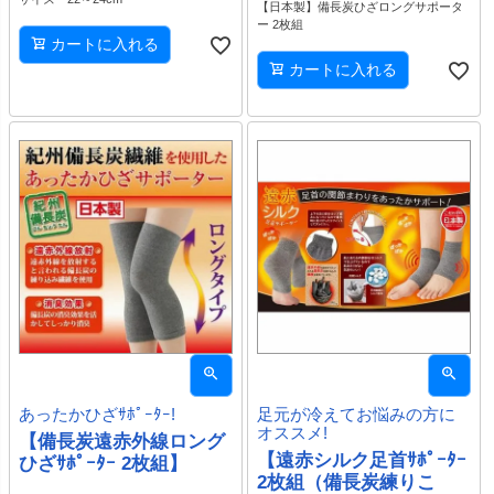
【日本製】備長炭ひざロングサポータ
ー 2枚組
カートに入れる
カートに入れる
あったかひざｻﾎﾟｰﾀｰ!
足元が冷えてお悩みの方に
オススメ!
【備長炭遠赤外線ロング
【遠赤シルク足首ｻﾎﾟｰﾀｰ
ひざｻﾎﾟｰﾀｰ 2枚組】
2枚組（備長炭練りこ