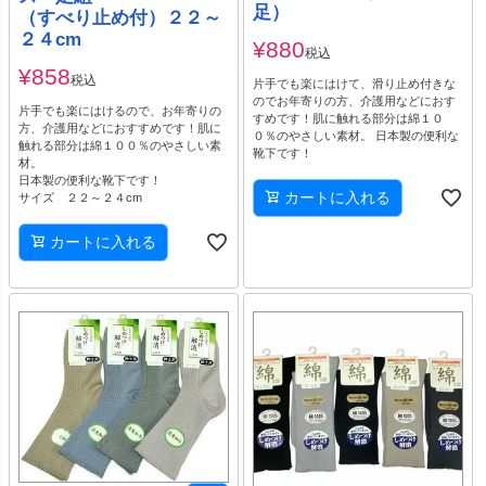
足）
（すべり止め付）２２～
２４cm
¥
880
税込
¥
858
税込
片手でも楽にはけて、滑り止め付きな
のでお年寄りの方、介護用などにおす
片手でも楽にはけるので、お年寄りの
すめです！肌に触れる部分は綿１０
方、介護用などにおすすめです！肌に
０％のやさしい素材。 日本製の便利な
触れる部分は綿１００％のやさしい素
靴下です！
材。
日本製の便利な靴下です！
カートに入れる
サイズ ２２～２４cm
カートに入れる