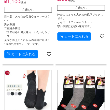
¥
1,100
税込
税込
在庫なし
在庫なし
紳士のちょっと大きめの靴下ソックス
日本製 あったか足首ウォーマー２７
です。
cm
サイズ ２７ｃｍ～２９ｃｍ
男女兼用
寒い季節に心強い味方です。
二重編み構造
《国産秋冬》男女兼用 いたわりシリ
カートに入れる
ーズ
足元が冷えるこれからの時期に最適！
17cmの足首ウォーマーです。
カートに入れる