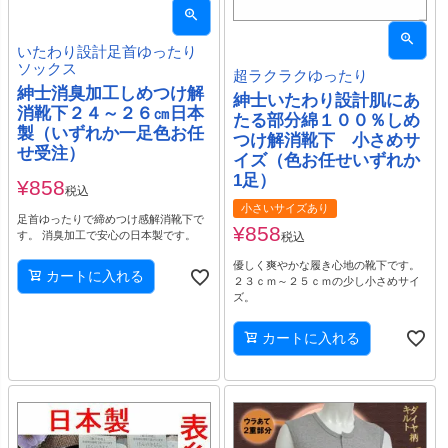
いたわり設計足首ゆったり
ソックス
超ラクラクゆったり
紳士消臭加工しめつけ解
紳士いたわり設計肌にあ
消靴下２４～２６㎝日本
たる部分綿１００％しめ
製（いずれか一足色お任
つけ解消靴下 小さめサ
せ受注）
イズ（色お任せいずれか
1足）
¥
858
税込
小さいサイズあり
足首ゆったりで締めつけ感解消靴下で
¥
858
す。 消臭加工で安心の日本製です。
税込
優しく爽やかな履き心地の靴下です。
カートに入れる
２３ｃｍ～２５ｃｍの少し小さめサイ
ズ。
カートに入れる