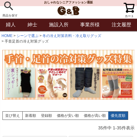
おしゃれなシニアファッション通販
商品を探す
カート
婦人
紳士
施設入所
事業所様
注文履歴
HOME
シーンで選ぶ
冬の冷え対策衣料・冷え取りグッズ
手首足首の冷え対策グッズ
並び替え
新着順
登録順
価格が安い順
価格が高い順
優先度順
35
件中
1
-
35
件表示