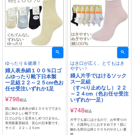
ゆったり＆健康！
はき口が広く、とてもはき
やすい！
婦人表糸絹１００％口ゴ
婦人片手ではけるソック
ムゆったり靴下日本製
ス一足組
一足組２２～２５cm色お
（すべり止めなし）２２
任せ受注いずれか1足
～２４cm（色お任せ受注
¥
798
いずれか一足）
税込
肌に触れる表糸が絹１００％でできた
¥
748
税込
足にやさしい靴下です。
口ゴムがなく足首をしめつけません。
片手でも楽にはけるので、お年寄りの
実用新案登録済、安心の日本製です。
方、介護用などにおすすめです！肌に
サイズ ２２～２５cm
触れる部分は綿１００％のやさしい素
材。