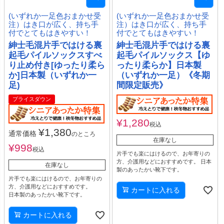
(いずれか一足色おまかせ受
(いずれか一足色おまかせ受
注）はき口が広く、持ち手
注）はき口が広く、持ち手
付でとてもはきやすい！
付でとてもはきやすい！
紳士毛混片手ではける裏
紳士毛混片手ではける裏
起毛パイルソックスすべ
起毛パイルソックス【ゆ
り止め付き[ゆったり柔ら
ったり柔らか】日本製
か]日本製（いずれか一
（いずれか一足）《冬期
足)
間限定販売》
プライスダウン
¥
1,280
税込
¥
1,380
通常価格
のところ
在庫なし
¥
998
税込
片手でも楽にはけるので、お年寄りの
方、介護用などにおすすめです。 日本
在庫なし
製のあったかい靴下です。
片手でも楽にはけるので、お年寄りの
方、介護用などにおすすめです。
カートに入れる
日本製のあったかい靴下です。
カートに入れる