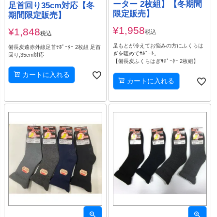
ーター 2枚組】【冬期間
足首回り35cm対応【冬
限定販売】
期間限定販売】
¥
1,958
¥
1,848
税込
税込
足もとが冷えてお悩みの方にふくらは
備長炭遠赤外線足首ｻﾎﾟｰﾀｰ 2枚組 足首
ぎを暖めてｻﾎﾟｰﾄ。
回り;35cm対応
【備長炭ふくらはぎｻﾎﾟｰﾀｰ 2枚組】
カートに入れる
カートに入れる