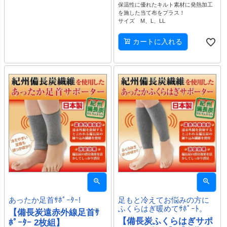
保温性に優れたキルト素材に発熱加工
を施した当て布をプラス！
サイズ M、L、LL
カートに入れる
あったか足首ｻﾎﾟｰﾀｰ!
足もと冷えてお悩みの方に
ふくらはぎ暖めてｻﾎﾟｰﾄ。
【備長炭遠赤外線足首ｻ
【備長炭ふくらはぎサポ
ﾎﾟｰﾀｰ 2枚組】