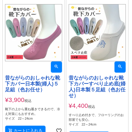
昔ながらのおしゃれな靴
昔ながらのおしゃれな靴
下カバー日本製(婦人)５
下カバーすべり止め底(婦
足組（色お任せ）
人)日本製５足組（色お任
せ）
¥
3,900
税込
¥
4,400
税込
靴下の上から重ね履きできるので、冷
え対策にもおすすめ。
すべり止め付きで、フローリングのお
サイズ 22～24cm
部屋でも安心。
サイズ 22～24cm
カートに入れる