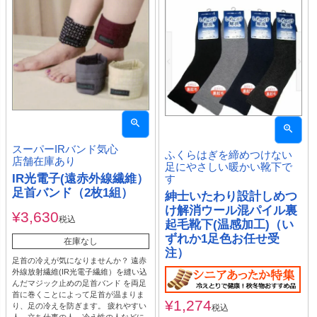
スーパーIRバンド気心
ふくらはぎを締めつけない
店舗在庫あり
足にやさしい暖かい靴下で
IR光電子(遠赤外線繊維）
す
足首バンド（2枚1組）
紳士いたわり設計しめつ
け解消ウール混パイル裏
¥
3,630
税込
起毛靴下(温感加工)（い
ずれか1足色お任せ受
在庫なし
注）
足首の冷えが気になりませんか？ 遠赤
外線放射繊維(IR光電子繊維）を縫い込
んだマジック止めの足首バンド を両足
首に巻くことによって足首が温まりま
¥
1,274
り、足の冷えを防ぎます。 疲れやすい
税込
人、立ち仕事の人、冷え性の人などに