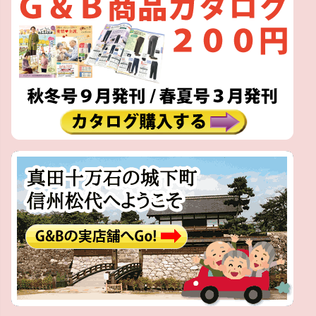
ジト
ップ
へ