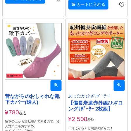
カートに入れる
昔ながらのおしゃれな靴
あったかひざｻﾎﾟｰﾀｰ!
下カバー(婦人)
【備長炭遠赤外線ひざロ
ングｻﾎﾟｰﾀｰ 2枚組】
¥
780
税込
¥
2,508
税込
靴下の上から重ね履きできるので、冷
え対策にもおすすめ。
・冷えからくる関節の痛みに！
サイズ 22～24cm