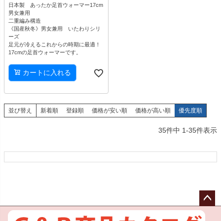
日本製 あったか足首ウォーマー17cm
男女兼用
二重編み構造
《国産秋冬》男女兼用 いたわりシリ
ーズ
足元が冷えるこれからの時期に最適！
17cmの足首ウォーマーです。
カートに入れる
並び替え
新着順
登録順
価格が安い順
価格が高い順
優先度順
35
件中
1
-
35
件表示
ペー