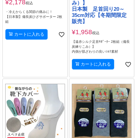
¥
2,178
み）】
税込
日本製 足首回り20～
・冷えからくる関節の痛みに！
35cm対応【冬期間限定
【日本製】備長炭ひざサポーター 2枚
販売】
組
¥
1,958
税込
カートに入れる
【遠赤シルク足首ｻﾎﾟｰﾀｰ 2枚組（備長
炭練りこみ）】
内側が肌ざわりの良いｼﾙｸ素材
カートに入れる