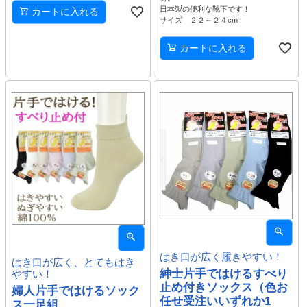
日本製の便利な靴下です！
カートに入れる
サイズ ２２～２４cm
カートに入れる
はき口が広く履きやすい！
はき口が広く、とてもはき
紳士片手ではけるすべり
やすい！
止め付きソックス（色お
婦人片手ではけるソック
任せ受注いいずれか1
ス一足組