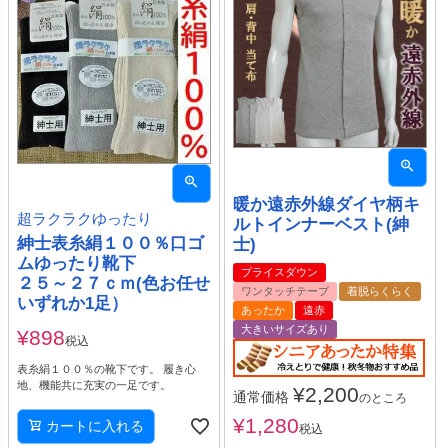
暖か遠赤外線ダイヤ柄キ
超ラクラクゆったり
ルトインナーベスト(紳
紳士表糸絹１００％口ゴ
士)
ムゆったり靴下
プライスダウン
２５～２７ｃｍ(色お任せ
ワンタッチテープ
着脱らくらく
いずれか1足）
あったか
遠赤
大きいサイズあり
¥
898
税込
表糸絹１００％の靴下です。 履き心
地、機能共に充実の一足です。
¥
2,200
通常価格
のところ
¥
1,280
カートに入れる
税込