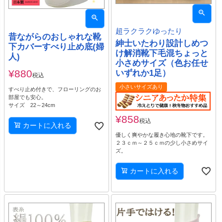
超ラクラクゆったり
昔ながらのおしゃれな靴
紳士いたわり設計しめつ
下カバーすべり止め底(婦
け解消靴下毛混ちょっと
人)
小さめサイズ（色お任せ
¥
880
いずれか1足）
税込
小さいサイズあり
すべり止め付きで、フローリングのお
部屋でも安心。
サイズ 22～24cm
¥
858
税込
カートに入れる
優しく爽やかな履き心地の靴下です。
２３ｃｍ～２５ｃｍの少し小さめサイ
ズ。
カートに入れる