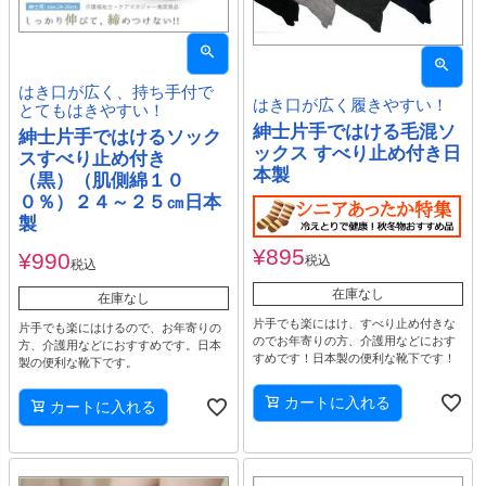
はき口が広く、持ち手付で
はき口が広く履きやすい！
とてもはきやすい！
紳士片手ではける毛混ソ
紳士片手ではけるソック
ックス すべり止め付き日
スすべり止め付き
本製
（黒）（肌側綿１０
０％）２４～２５㎝日本
製
¥
895
¥
990
税込
税込
在庫なし
在庫なし
片手でも楽にはけ、すべり止め付きな
片手でも楽にはけるので、お年寄りの
のでお年寄りの方、介護用などにおす
方、介護用などにおすすめです。日本
すめです！日本製の便利な靴下です！
製の便利な靴下です。
カートに入れる
カートに入れる