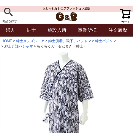
おしゃれなシニアファッション通販
商品を探す
カート
婦人
紳士
施設入所
事業所様
注文履歴
HOME
紳士メンズシニア
紳士肌着、靴下、パジャマ
紳士パジャマ
紳士介護パジャマ
らくらくガーゼねまき（紳士）