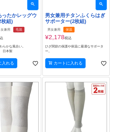
あったかレッグウ
男女兼用チタンふくらはぎ
2枚組)
サポーター(2枚組)
男女兼用
毛混
男女兼用
保温
¥
2,178
込
税込
わらかな風合い。
ひざ関節の保護や保温に最適なサポータ
 日本製
ー。
に入れる
カートに入れる