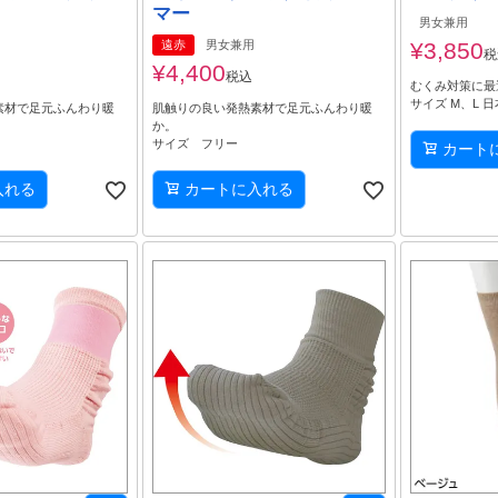
マー
男女兼用
遠赤
男女兼用
¥
3,850
税
¥
4,400
税込
むくみ対策に最
サイズ M、L 
素材で足元ふんわり暖
肌触りの良い発熱素材で足元ふんわり暖
か。
サイズ フリー
カート
入れる
カートに入れる