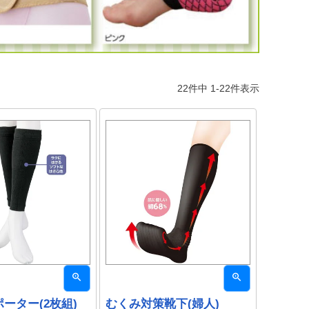
22
件中
1
-
22
件表示
ーター(2枚組)
むくみ対策靴下(婦人)