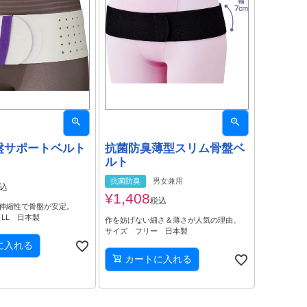
盤サポートベルト
抗菌防臭薄型スリム骨盤ベ
ルト
抗菌防臭
男女兼用
込
¥
1,408
税込
伸縮性で骨盤が安定。
LL 日本製
作を妨げない細さ＆薄さが人気の理由。
サイズ フリー 日本製
に入れる
カートに入れる