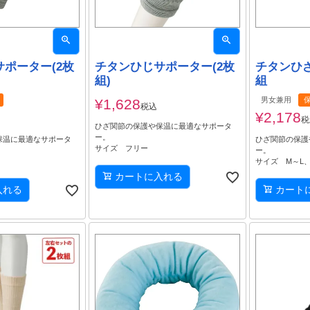
ポーター(2枚
チタンひじサポーター(2枚
チタンひざ
組)
組
男女兼用
¥
1,628
税込
¥
2,178
税
ひざ関節の保護や保温に最適なサポータ
ー。
保温に最適なサポータ
ひざ関節の保護
サイズ フリー
ー。
サイズ M～L
カートに入れる
入れる
カート