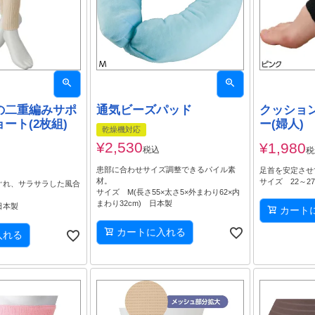
の二重編みサポ
通気ビーズパッド
クッショ
ート(2枚組)
ー(婦人)
乾燥機対応
¥
2,530
¥
1,980
税込
税
患部に合わせサイズ調整できるパイル素
足首を安定させ
材。
サイズ 22～2
ぐれ、サラサラした風合
サイズ M(長さ55×太さ5×外まわり62×内
まわり32cm) 日本製
日本製
カート
カートに入れる
入れる