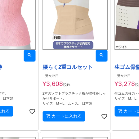
巻
腰らく2重コルセット
生ゴム骨
男女兼用
男女兼用
¥
3,608
¥
3,278
税込
税
です。
2本のソフトプラスチック板が腰椎をしっ
生ゴムの弾力・
L 日本製
かりサポート。
サイズ M、L、
サイズ M～L、LL～3L 日本製
入れる
カート
カートに入れる