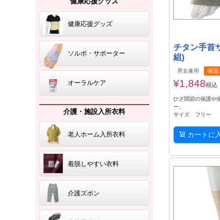
健康応援グッズ
健康応援グッズ
チタン手首サ
ソルボ・サポーター
組)
男女兼用
保温
¥
1,848
オーラルケア
税込
ひざ関節の保護や
ー。
介護・施設入所衣料
サイズ フリー
老人ホーム入所衣料
カートに
着脱しやすい衣料
介護ズボン