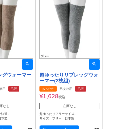
ッグウォーマー
超ゆったりリブレッグウォ
ーマー(2枚組)
兼用
毛混
あったか
男女兼用
毛混
¥
1,628
税込
庫なし
在庫なし
か快適。
超ゆったりフリーサイズ。
日本製
サイズ フリー 日本製