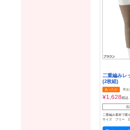
二重編みレ
(2枚組)
あったか
男女
¥
1,628
税込
在
二重編み素材で暖
サイズ フリー 