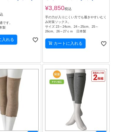
¥
3,850
税込
込
手の力が入りにくい方でも履きやすいむく
み対策ソックス。
適です。
サイズ 23～24cm、24～25cm、25～
日本製
26cm、26～27ｃｍ 日本製
に入れる
カートに入れる