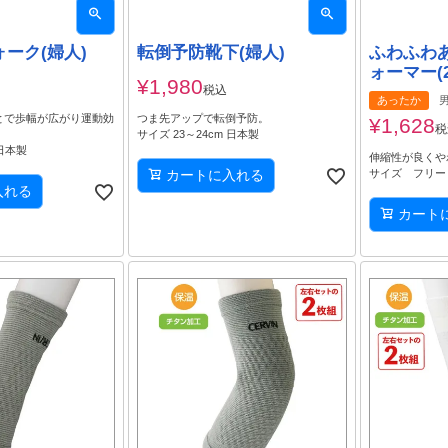
ーク(婦人)
転倒予防靴下(婦人)
ふわふわ
ォーマー(
¥
1,980
税込
あったか
とで歩幅が広がり運動効
つま先アップで転倒予防。
¥
1,628
税
サイズ 23～24cm 日本製
 日本製
伸縮性が良くや
カートに入れる
サイズ フリー
入れる
カート