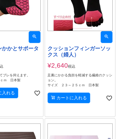
ンかかとサポータ
クッションフィンガーソッ
クス（婦人）
¥
2,640
込
税込
てブレを抑えます。
足裏にかかる負担を軽減する繊維のクッシ
7ｃｍ 日本製
ョン。
サイズ ２３～２５ｃｍ 日本製
に入れる
カートに入れる