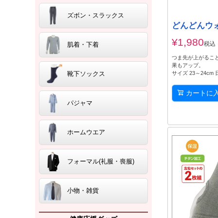
ズボン・スラックス
どんどんウォ
¥
1,980
税込
肌着・下着
つま先が上がるこ
果もアップ。
サイズ 23～24cm
靴下ソックス
カートに
パジャマ
ホームウエア
フォーマル(礼服・喪服)
小物・雑貨