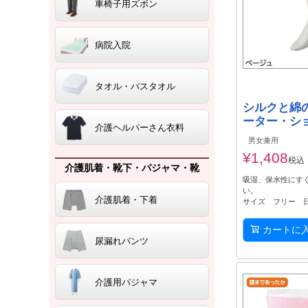
車椅子用ズボン
病院入院
タオル・バスタオル
シルクと綿
ーター・ショ
介護ヘルパーさん衣料
男女兼用
¥
1,408
税込
介護肌着・靴下・パジャマ・靴
吸湿、保水性にす
い。
介護肌着・下着
サイズ フリー 
カートに
尿漏れパンツ
介護用パジャマ