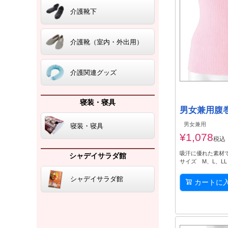
介護靴下
介護靴（室内・外出用）
介護関連グッズ
寝装・寝具
男女兼用腹
男女兼用
寝装・寝具
¥
1,078
税込
吸汗に優れた素材
シャデイサラダ館
サイズ M、L、L
シャデイサラダ館
カートに