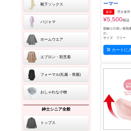
ーマー
靴下ソックス
遠赤
男女兼用
¥
5,500
税込
パジャマ
肌触りの良い発熱
か。
サイズ フリー
ホームウエア
カートに
エプロン・割烹着
フォーマル(礼服・喪服)
おしゃれな小物
紳士シニア全般
トップス