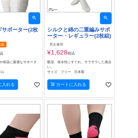
サポーター(2枚
シルクと綿の二重編みサポ
ーター・レギュラー(2枚組)
保温
男女兼用
¥
1,628
込
税込
や保温に最適なサポータ
吸湿、保水性にすぐれ、サラサラした風合
い。
、LL
サイズ フリー 日本製
に入れる
カートに入れる