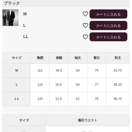
ブラック
M
カートに入れる
L
カートに入れる
LL
カートに入れる
サイズ
胸囲
肩幅
袖丈
着丈
裄丈
Ｍ
112
49.5
59
75
83.75
Ｌ
120
50.5
60
77
85.25
ＬL
126
51.5
61
78
86.75
サイズ
適応ウエスト