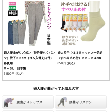
婦人腰曲がりズボン（特許腰らくパン
婦人片手ではけるソックス一足組
ツ）股下５５cm（ゴム入替え口付）
（すべり止め付）２２～２４cm
春夏用
858円
(税込)
M～３L 日本製
3,500円
(税込)
婦人腰が曲がってお悩みの方
腰曲がりトップス
腰曲がりズボン