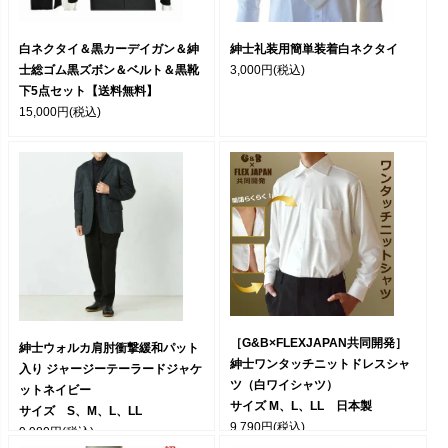
白ネクタイ＆黒カーデイガン＆紳
紳士礼装用簡単装着白ネクタイ
士総ゴム黒ズボン＆ベルト＆黒靴
3,000円
(税込)
下5点セット【送料無料】
15,000円
(税込)
［G&B×FLEXJAPAN共同開発］
紳士ウォルカ肩肘衝撃緩和パット
紳士ワンタッチニットドレスシャ
入り ジャージーテーラードジャケ
ツ（白ワイシャツ）
ットネイビー
サイズ M、L、LL 日本製
サイズ S、M、L、LL
9,790円
(税込)
9,980円
(税込)