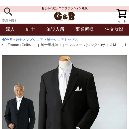
おしゃれなシニアファッション通販
商品を探す
カート
婦人
紳士
施設入所
事業所様
注文履歴
HOME
紳士メンズシニア
紳士シニアトップス
［Frannco Collezioni］紳士黒礼装フォーマルスーツ(シングル)サイズ M、L、L
L