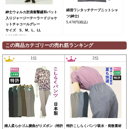
綿混ワンタッチテープニットシャ
紳士ウォルカ肘肩衝撃緩和パット
ツ(紳士)
入りジャージーテーラードジャケ
5,478円
(税込)
ットチャコールグレー
サイズ S、M、L、LL
9,980円
(税込)
この商品カテゴリーの売れ筋ランキング
1位
2位
婦人柔らかゴム腰曲がりズボン（特許
特許こしらくパンツ吸水・発散素材