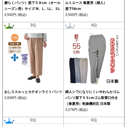
腰らくパンツ）股下５８cm（オール
ルミエース 春夏用（婦人）
シーズン用）サイズ M、L、LL、３L
股下58cm
3,500円
(税込)
3,500円
(税込)
3位
4位
おしりスルッとカチオンライトパンツ
婦人シワになりにくいやわらかゴム
3,938円
(税込)
パンツ股下５５cmゴム取替口付き
（春夏用）乾燥機対応 日本製
3,278円
(税込)
5位
6位