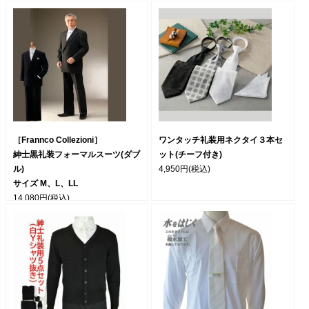
［Frannco Collezioni］
ワンタッチ礼装用ネクタイ３本セ
紳士黒礼装フォーマルスーツ(ダブ
ット(チーフ付き)
ル)
4,950円
(税込)
サイズ M、L、LL
14,080円
(税込)