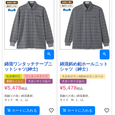
綿混ワンタッチテープニ
綿混斜め釦ホールニット
ットシャツ(紳士)
シャツ（紳士）
乾燥機対応
ワンタッチテープ
大きめボタン&斜めボタンホール
着脱らくらく
大きいサイズあり
大きいサイズあり
¥
5,478
¥
5,478
税込
税込
肌触りの良い綿混素材。
肌触りの良い綿混素材。
サイズ M、L、LL
サイズ M、L、LL
カートに入れる
カートに入れる