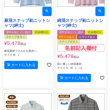
麻混スナップ釦ニットシ
綿混スナップ釦ニットシ
ャツ(紳士)
ャツ(紳士)
背中が出にくい設計
乾燥機対応
背中が出にくい設計
乾燥機対応
スナップボタン
Sサイズあり
LLサイズあり
スナップボタン
¥
5,478
税込
麻混素材でさわかな風合い。
サイズ M、L
¥
5,478
税込
肌に優しい綿混素材。
カートに入れる
サイズ S、M、L、LL
カートに入れる