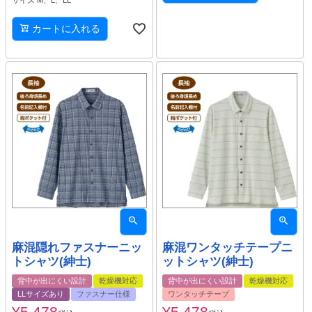
カートに入れる
麻混隠れファスナーニッ
麻混ワンタッチテープニ
トシャツ(紳士)
ットシャツ(紳士)
背中が出にくい設計
乾燥機対応
背中が出にくい設計
乾燥機対応
LLサイズあり
ファスナー仕様
ワンタッチテープ
¥
5,478
¥
5,478