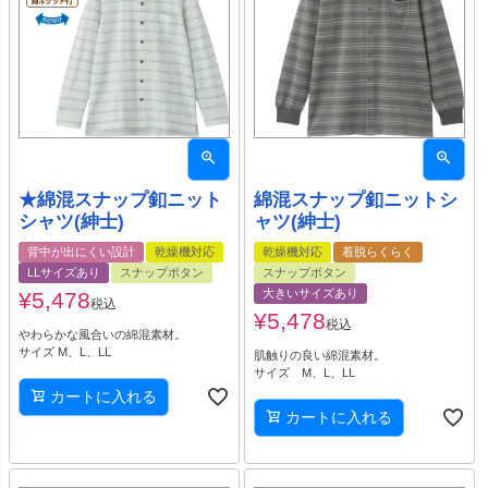
★綿混スナップ釦ニット
綿混スナップ釦ニットシ
シャツ(紳士)
ャツ(紳士)
背中が出にくい設計
乾燥機対応
乾燥機対応
着脱らくらく
LLサイズあり
スナップボタン
スナップボタン
大きいサイズあり
¥
5,478
税込
¥
5,478
税込
やわらかな風合いの綿混素材。
サイズ M、L、LL
肌触りの良い綿混素材。
サイズ M、L、LL
カートに入れる
カートに入れる