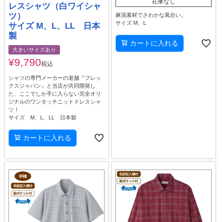
在庫なし
レスシャツ（白ワイシャ
ツ）
麻混素材でさわかな風合い。
サイズ M、L
サイズ M、L、LL 日本
製
カートに入れる
大きいサイズあり
¥
9,790
税込
シャツの専門メーカーの老舗『フレッ
クスジャパン』と当店が共同開発し
た、ここでしか手に入らない完全オリ
ジナルのワンタッチニットドレスシャ
ツ！
サイズ M、L、LL 日本製
カートに入れる