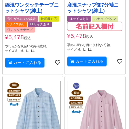
綿混ワンタッチテープニ
麻混スナップ釦7分袖ニ
ットシャツ(紳士)
ットシャツ(紳士)
背中が出にくい設計
乾燥機対応
LLサイズあり
スナップボタン
Sサイズあり
LLサイズあり
ワンタッチテープ
¥
5,478
¥
5,478
税込
税込
季節の変わり目に便利な7分袖。
やわらかな風合いの綿混素材。
サイズ M、L、LL
サイズ S、M、L、LL
カートに入れる
カートに入れる