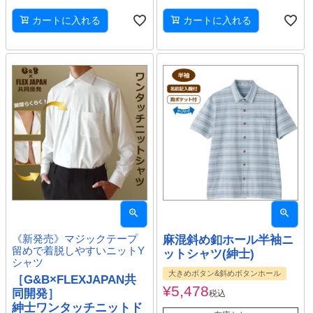
カートに入れる
カートに入れる
《新発売》マジックテープ
麻混斜め釦ホール半袖ニ
留めで着脱しやすいニットY
ットシャツ(紳士)
シャツ
大きめボタン&斜めボタンホール
［G&B×FLEXJAPAN共
¥
5,478
同開発］
税込
紳士ワンタッチニットド