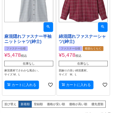
麻混隠れファスナー半袖
綿混隠れファスナーシャ
ニットシャツ(紳士)
ツ(紳士)
ファスナー仕様
ファスナー仕様
着脱らくらく
¥
5,478
¥
5,478
税込
税込
在庫なし
在庫なし
麻混素材でさわかな風合い。
肌触りの良い綿混素材。
サイズ M、L
サイズ M、L
カートに入れる
カートに入れる
並び替え
新着順
登録順
価格が安い順
価格が高い順
優先度順