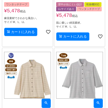
ワンタッチテープ
背中が出にくい設計
乾燥機対応
LLサイズあり
ワンタッチテープ
¥
5,478
税込
¥
5,478
税込
麻混素材でさわかな風合い。
サイズ M、L、LL
肌に優しい綿混素材。
サイズ M、L、LL
カートに入れる
カートに入れる