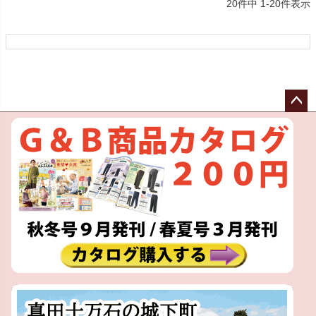
20
件中
1
-
20
件表示
ペー
ジト
ップ
へ