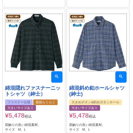
綿混隠れファスナーニッ
綿混斜め釦ホールシャツ
トシャツ（紳士）
(紳士)
ファスナー仕様
着脱らくらく
大きめボタン&斜めボタンホール
大きいサイズあり
大きいサイズあり
¥
5,478
¥
5,478
税込
税込
肌触りの良い綿混素材。
肌触りの良い綿混素材。
サイズ M、L
サイズ M、L