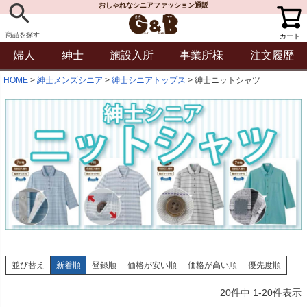
おしゃれなシニアファッション通販
商品を探す
カート
婦人
紳士
施設入所
事業所様
注文履歴
HOME
紳士メンズシニア
紳士シニアトップス
紳士ニットシャツ
並び替え
新着順
登録順
価格が安い順
価格が高い順
優先度順
20
件中
1
-
20
件表示