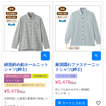
綿混斜め釦ホールニット
麻混隠れファスナーニッ
シャツ(紳士)
トシャツ(紳士)
背中が出にくい設計
乾燥機対応
ファスナー仕様
LLサイズあり
¥
5,478
税込
大きめボタン&斜めボタンホール
何とでも合わせやすい無地調。
¥
5,478
税込
サイズ M、L
冷房対策にも最適な夏素材の長袖シャ
ツ。
カートに入れる
サイズ M、L、LL