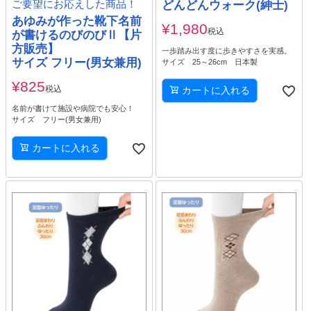
ご要望にお応えした商品！
どんどんウォーク(紳士)
あゆみが作った靴下名前
¥
1,980
税込
が書けるのびのびⅡ【片
方販売】
一歩踏み出す度に歩きやすさを実感。
サイズ フリー(男女兼用)
サイズ 25～26cm 日本製
¥
825
税込
カートに入れる
名前が書けて施設や病院でも安心！
サイズ フリー(男女兼用)
カートに入れる