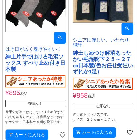
シニアに優しい、いたわり
設計
はき口が広く履きやすい！
紳士しめつけ解消あった
紳士片手ではける毛混ソ
かい毛混靴下２５～２７
ックス すべり止め付き日
㎝日本製(色お任せ受注い
本製
ずれか1足）
¥
895
税込
¥
858
税込
在庫なし
在庫なし
片手でも楽にはけ、すべり止め付きな
紳士靴下ソックスです。
のでお年寄りの方、介護用などにおす
サイズ ２５ｃｍ～２７ｃｍ
すめです！日本製の便利な靴下です！
カートに入れる
カートに入れる