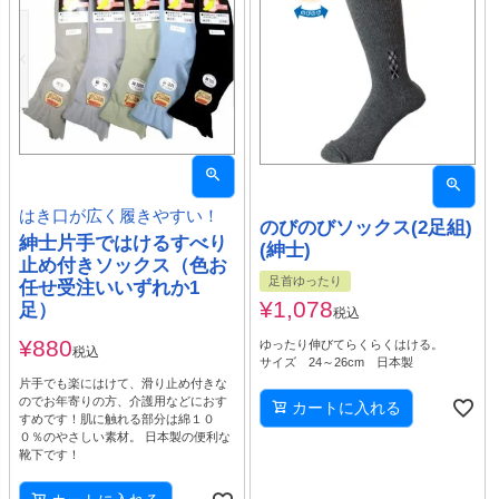
はき口が広く履きやすい！
のびのびソックス(2足組)
紳士片手ではけるすべり
(紳士)
止め付きソックス（色お
足首ゆったり
任せ受注いいずれか1
¥
1,078
足）
税込
¥
880
ゆったり伸びてらくらくはける。
税込
サイズ 24～26cm 日本製
片手でも楽にはけて、滑り止め付きな
のでお年寄りの方、介護用などにおす
カートに入れる
すめです！肌に触れる部分は綿１０
０％のやさしい素材。 日本製の便利な
靴下です！