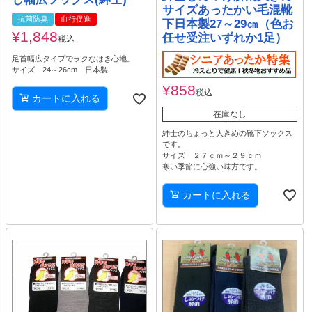
サイズあったかい毛混靴
抗菌防臭
血行促進
下日本製27～29㎝（色お
¥
1,848
任せ受注いずれか1足）
税込
足首幅広タイプでラクなはき心地。
サイズ 24～26cm 日本製
¥
858
税込
カートに入れる
在庫なし
紳士のちょっと大きめの靴下ソックス
です。
サイズ ２７ｃｍ～２９ｃｍ
寒い季節に心強い味方です。
カートに入れる