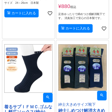
サイズ 24～26cm 日本製
¥
880
税込
カートに入れる
足首ゆったりで締めつけ感解消靴下で
す。 消臭加工で安心の日本製です。
カートに入れる
紳士大きめサイズ靴下
着るサプＩＦＭＣ.ゴムな
紳士しめつけ解消大きめ
し幅広ソックス(紳士)