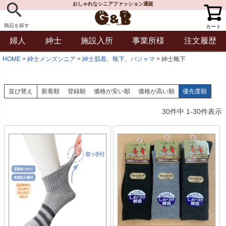
おしゃれなシニアファッション通販
商品を探す
カート
婦人
紳士
施設入所
事業所様
注文履歴
HOME
紳士メンズシニア
紳士肌着、靴下、パジャマ
紳士靴下
並び替え
新着順
登録順
価格が安い順
価格が高い順
優先度順
30
件中
1
-
30
件表示