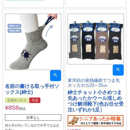
東洋紡の発熱繊維でつま先
ホッカホカ23～25㎝
名前の書ける取っ手付ソ
ックス(紳士)
紳士チョット小さめつま
先あったかウール混しめ
足首ゆったり
毛混
つけ解消靴下(色お任せ受
¥
858
税込
注いずれか1足）
在庫なし
持ち手が付いているので片手でもはき
やすい。