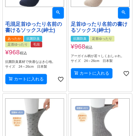
毛混足首ゆったり名前の
足首ゆったり名前の書け
書けるソックス(紳士)
るソックス(紳士)
あったか
抗菌防臭
抗菌防臭
足首ゆったり
足首ゆったり
毛混
¥
968
税込
¥
968
税込
アーガイル柄が若々しくおしゃれ。
サイズ 24～26cm 日本製
抗菌防臭素材で快適なはき心地。
サイズ 24～26cm 日本製
カートに入れる
カートに入れる