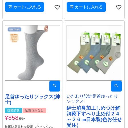
カートに入れる
カートに入れる
足首ゆったりソックス(紳
いたわり設計足首ゆったり
ソックス
士)
紳士消臭加工しめつけ解
抗菌防臭
足首ゴムなし
消靴下すべり止め付２４
¥
858
税込
～２６㎝日本製(色お任せ
受注）
抗菌防臭素材を使用したソックス。