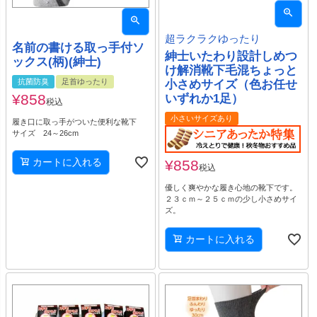
超ラクラクゆったり
名前の書ける取っ手付ソ
紳士いたわり設計しめつ
ックス(柄)(紳士)
け解消靴下毛混ちょっと
抗菌防臭
足首ゆったり
小さめサイズ（色お任せ
¥
858
いずれか1足）
税込
小さいサイズあり
履き口に取っ手がついた便利な靴下
サイズ 24～26cm
カートに入れる
¥
858
税込
優しく爽やかな履き心地の靴下です。
２３ｃｍ～２５ｃｍの少し小さめサイ
ズ。
カートに入れる