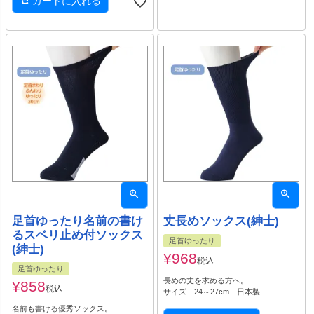
カートに入れる
足首ゆったり名前の書け
丈長めソックス(紳士)
るスベリ止め付ソックス
足首ゆったり
(紳士)
¥
968
税込
足首ゆったり
長めの丈を求める方へ。
¥
858
税込
サイズ 24～27cm 日本製
名前も書ける優秀ソックス。