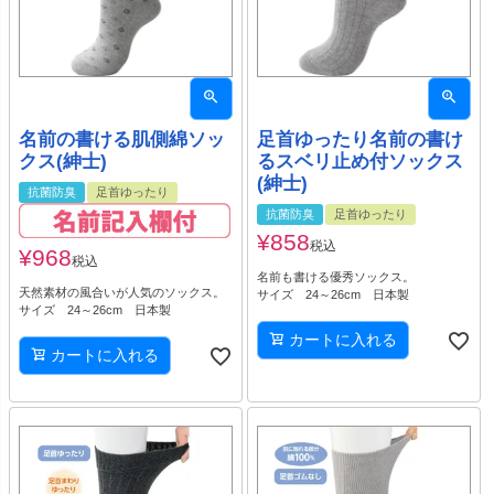
名前の書ける肌側綿ソッ
足首ゆったり名前の書け
クス(紳士)
るスベリ止め付ソックス
(紳士)
抗菌防臭
足首ゆったり
抗菌防臭
足首ゆったり
¥
858
税込
¥
968
税込
名前も書ける優秀ソックス。
天然素材の風合いが人気のソックス。
サイズ 24～26cm 日本製
サイズ 24～26cm 日本製
カートに入れる
カートに入れる