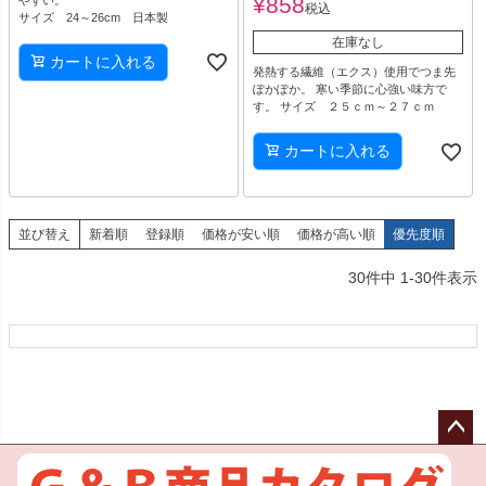
¥
858
税込
サイズ 24～26cm 日本製
在庫なし
カートに入れる
発熱する繊維（エクス）使用でつま先
ぽかぽか。 寒い季節に心強い味方で
す。 サイズ ２５ｃｍ～２７ｃｍ
カートに入れる
並び替え
新着順
登録順
価格が安い順
価格が高い順
優先度順
30
件中
1
-
30
件表示
ペー
ジト