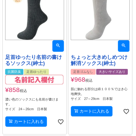
足首ゆったり名前の書け
ちょっと大きめしめつけ
るソックス(紳士)
解消ソックス(紳士)
抗菌防臭
足首ゆったり
足首ゴムなし
大きいサイズあり
¥
968
税込
¥
858
肌に触れる部分は綿１００％ではき心
税込
地爽快。
サイズ 27～29cm 日本製
濃い色のソックスにも名前が書けま
す。
サイズ 24～26cm 日本製
カートに入れる
カートに入れる