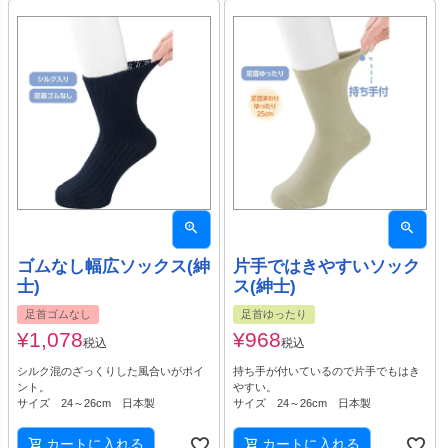
ゴムなし幅広ソックス(紳
片手ではきやすいソック
士)
ス(紳士)
足首ゴムなし
足首ゆったり
¥
1,078
¥
968
税込
税込
シルク混のざっくりした風合いがポイ
持ち手が付いているので片手でもはき
ント。
やすい。
サイズ 24～26cm 日本製
サイズ 24～26cm 日本製
カートに入れる
カートに入れる