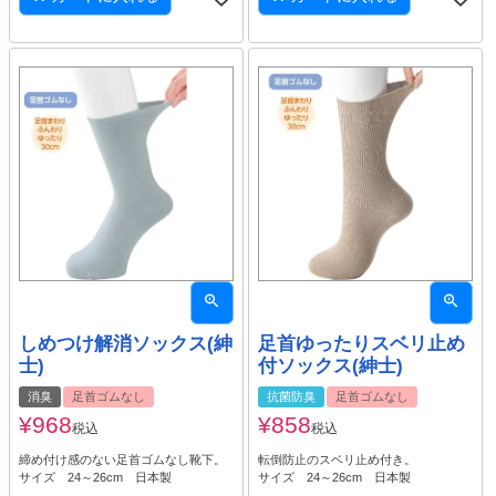
しめつけ解消ソックス(紳
足首ゆったりスベリ止め
士)
付ソックス(紳士)
消臭
足首ゴムなし
抗菌防臭
足首ゴムなし
¥
968
¥
858
税込
税込
締め付け感のない足首ゴムなし靴下。
転倒防止のスベリ止め付き。
サイズ 24～26cm 日本製
サイズ 24～26cm 日本製