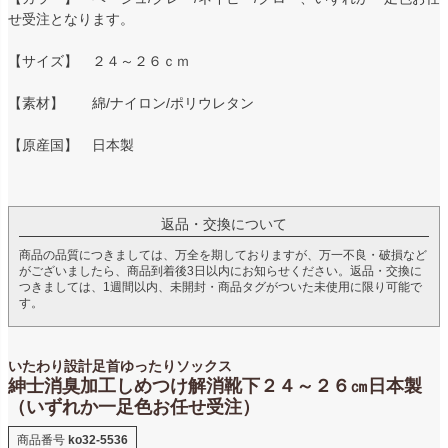
せ受注となります。
【サイズ】 ２４～２６ｃｍ
【素材】 綿/ナイロン/ポリウレタン
【原産国】 日本製
返品・交換について
商品の品質につきましては、万全を期しておりますが、万一不良・破損など
がございましたら、商品到着後3日以内にお知らせください。返品・交換に
つきましては、1週間以内、未開封・商品タグがついた未使用に限り可能で
す。
いたわり設計足首ゆったりソックス
紳士消臭加工しめつけ解消靴下２４～２６㎝日本製
（いずれか一足色お任せ受注）
商品番号
ko32-5536