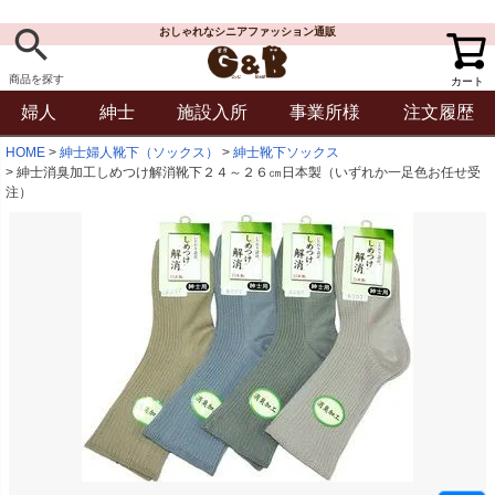
おしゃれなシニアファッション通販
商品を探す
カート
婦人
紳士
施設入所
事業所様
注文履歴
HOME
紳士婦人靴下（ソックス）
紳士靴下ソックス
紳士消臭加工しめつけ解消靴下２４～２６㎝日本製（いずれか一足色お任せ受
注）