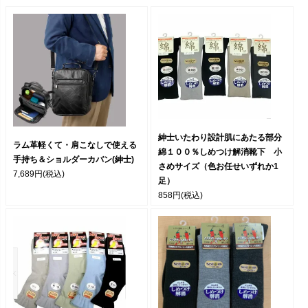
紳士いたわり設計肌にあたる部分
ラム革軽くて・肩こなしで使える
綿１００％しめつけ解消靴下 小
手持ち＆ショルダーカバン(紳士)
さめサイズ（色お任せいずれか1
7,689円
(税込)
足）
858円
(税込)