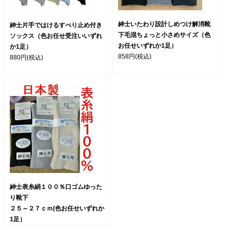
紳士いたわり設計しめつけ解消靴
紳士片手ではけるすべり止め付き
下毛混ちょっと小さめサイズ（色
ソックス（色お任せ受注いいずれ
お任せいずれか1足）
か1足）
858円
(税込)
880円
(税込)
紳士表糸絹１００％口ゴムゆった
り靴下
２５～２７ｃｍ(色お任せいずれか
1足）