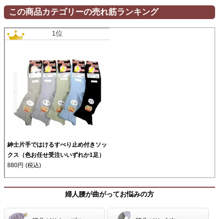
898円
(税込)
この商品カテゴリーの売れ筋ランキング
1位
紳士片手ではけるすべり止め付きソッ
クス（色お任せ受注いいずれか1足）
880円
(税込)
婦人腰が曲がってお悩みの方