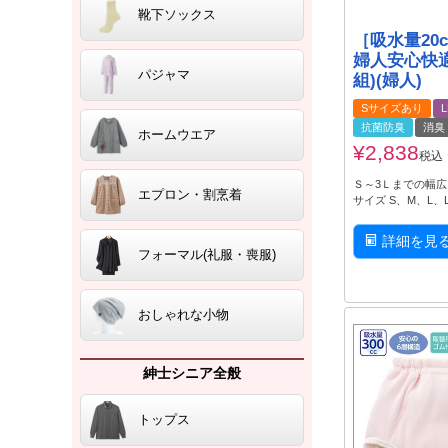
靴下ソックス
［吸水量20c
婦人安心快適
パジャマ
組)(婦人)
Sサイズあり
抗菌防臭
消臭
ホームウエア
¥
2,838
税込
Ｓ～3Ｌまでの幅
エプロン・割烹着
サイズ S、M、L、
詳細を見
フォーマル(礼服・喪服)
おしゃれな小物
紳士シニア全般
トップス