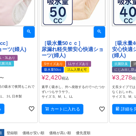
cc］
［吸水量50ｃｃ］
［吸水量4
ーツ(婦人)
尿漏れ軽失禁安心快適ショ
安心快適シ
ーツ(婦人)
(婦人)
LL・3Lあり
抗菌消臭
Sサイズあり
LLサイズあり
抗菌防臭
吸水量50cc
ゴム入替え可
にじみ出し防
¥
2,420
¥
3,278
〜
税込
税
量の吸水で夜間もこれで
素早く吸水し、外へ発散するのでべたつか
丈長タイプでは
ずいつもサラサラ。
なくおしゃれ。
、LL、３L 日本製
サイズ S、M、L、LL
サイズ S、M、L
る
カートに入れる
詳細を
順
登録順
価格が安い順
価格が高い順
優先度順