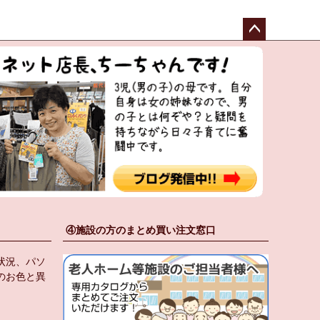
ペー
ジト
ップ
へ
④施設の方のまとめ買い注文窓口
状況、パソ
のお色と異