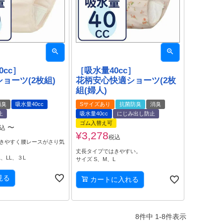
0cc］
［吸水量40cc］
ョーツ(2枚組)
花柄安心快適ショーツ(2枚
組(婦人)
消臭
吸水量40cc
Sサイズあり
抗菌防臭
消臭
止
吸水量40cc
にじみ出し防止
ゴム入替え可
〜
込
¥
3,278
税込
きやすく腰レースがさり気
丈長タイプではきやすい。
、LL、３L
サイズ S、M、L
見る
カートに入れる
8
件中
1
-
8
件表示