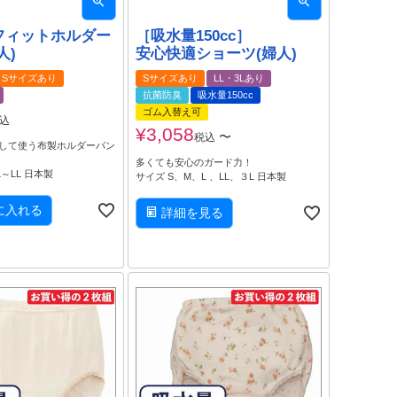
フィットホルダー
［吸水量150cc］
人)
安心快適ショーツ(婦人)
Sサイズあり
Sサイズあり
LL・3Lあり
抗菌防臭
吸水量150cc
ゴム入替え可
込
¥
3,058
〜
税込
して使う布製ホルダーパン
多くても安心のガード力！
、L～LL 日本製
サイズ S、M、L 、LL、３L 日本製
に入れる
詳細を見る