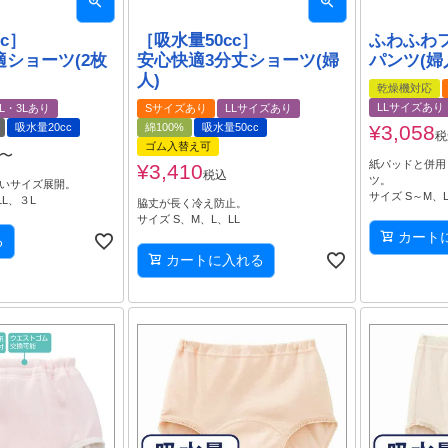
c］
［吸水量50cc］
ふわふわ
ショーツ(2枚
安心快適3分丈ショーツ(婦
パンツ(婦
人)
乾燥機対応
LLサイズあり
LL・3Lあり
Sサイズあり
LLサイズあり
吸水量20cc
綿100%
吸水量50cc
¥
3,058
税
ゴム入替え可
〜
紙パッドと併用
¥
3,410
税込
ツ。
広いサイズ展開。
サイズ S～M
LL、３L
脇丈が長く冷え防止。
サイズ S、M、L、LL
カート
る
カートに入れる