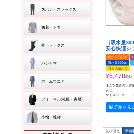
ズボン・スラックス
肌着・下着
［吸水量300
靴下ソックス
安心快適ショ
Sサイズあり
吸水量300cc
パジャマ
ゴム入替え可
¥
5,478
税込
ホームウエア
オムツ並みの大容
安心。
サイズ S、M、L
フォーマル(礼服・喪服)
詳細を見
小物・雑貨
並び替え
新着