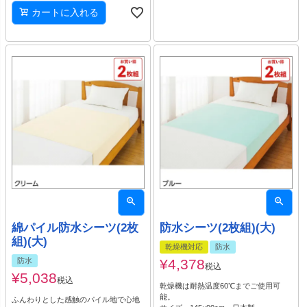
カートに入れる
綿パイル防水シーツ(2枚
防水シーツ(2枚組)(大)
組)(大)
乾燥機対応
防水
防水
¥
4,378
税込
¥
5,038
税込
乾燥機は耐熱温度60℃までご使用可
能。
ふんわりとした感触のパイル地で心地