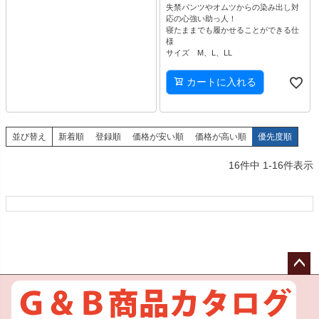
失禁パンツやオムツからの染み出し対
応の心強い助っ人！
寝たままでも履かせることができる仕
様
サイズ M、L、LL
カートに入れる
並び替え
新着順
登録順
価格が安い順
価格が高い順
優先度順
16
件中
1
-
16
件表示
ペー
ジト
ップ