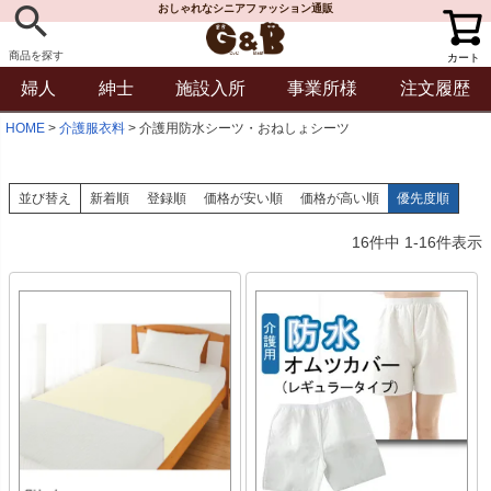
おしゃれなシニアファッション通販
商品を探す
カート
婦人
紳士
施設入所
事業所様
注文履歴
HOME
介護服衣料
介護用防水シーツ・おねしょシーツ
並び替え
新着順
登録順
価格が安い順
価格が高い順
優先度順
16
件中
1
-
16
件表示