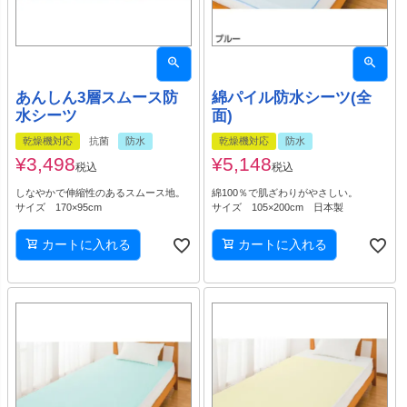
あんしん3層スムース防
綿パイル防水シーツ(全
水シーツ
面)
乾燥機対応
抗菌
防水
乾燥機対応
防水
¥
3,498
¥
5,148
税込
税込
しなやかで伸縮性のあるスムース地。
綿100％で肌ざわりがやさしい。
サイズ 170×95cm
サイズ 105×200cm 日本製
カートに入れる
カートに入れる