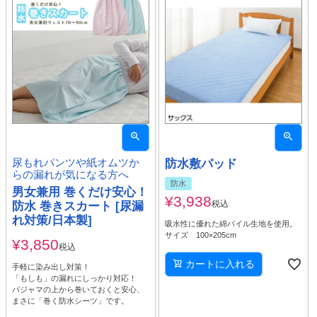
尿もれパンツや紙オムツか
防水敷パッド
らの漏れが気になる方へ
防水
男女兼用 巻くだけ安心！
¥
3,938
税込
防水 巻きスカート [尿漏
れ対策/日本製]
吸水性に優れた綿パイル生地を使用。
サイズ 100×205cm
¥
3,850
税込
カートに入れる
手軽に染み出し対策！
「もしも」の漏れにしっかり対応！
パジャマの上から巻いておくと安心、
まさに「巻く防水シーツ」です。