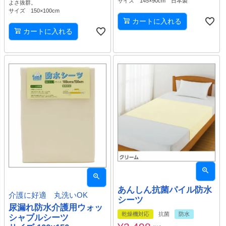
サイズ 145×90cm 日本製
よさ抜群。
サイズ 150×100cm
カートに入れる
カートに入れる
あんしん抗菌パイル防水
介護に好適 丸洗いOK
シーツ
尿漏れ防水介護用ウォッ
乾燥機対応
抗菌
防水
シャブルシーツ