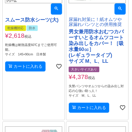
スムース防水シーツ(大)
尿漏れ対策に！紙オムツや
尿漏れパンツとの併用推奨
乾燥機対応
防水
男女兼用防水おむつカバ
¥
2,618
税込
ーすいとるオムツコート
染み出しをカバー！［吸
乾燥機は耐熱温度60℃までご使用可
水量60㏄］
能。
サイズ 145×90cm 日本製
(レギュラータイプ)
サイズ M、L、LL
カートに入れる
大きいサイズあり
¥
4,378
税込
失禁パンツやオムツからの染み出し対
応の心強い助っ人！
サイズ M、L、LL
カートに入れる