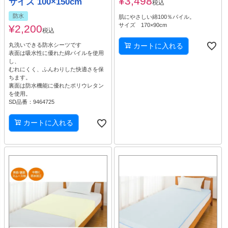
¥
3,498
サイズ 100×150cm
税込
防水
肌にやさしい綿100％パイル。
サイズ 170×90cm
¥
2,200
税込
カートに入れる
丸洗いできる防水シーツです
表面は吸水性に優れた綿パイルを使用
し、
むれにくく、ふんわりした快適さを保
ちます。
裏面は防水機能に優れたポリウレタン
を使用。
SD品番：9464725
カートに入れる