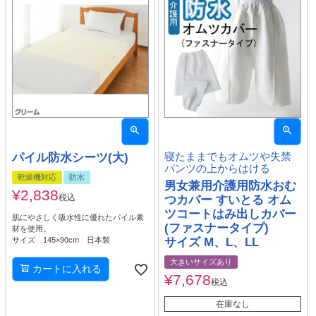
パイル防水シーツ(大)
寝たままでもオムツや失禁
パンツの上からはける
乾燥機対応
防水
男女兼用介護用防水おむ
¥
2,838
税込
つカバー すいとる オム
ツコートはみ出しカバー
肌にやさしく吸水性に優れたパイル素
(ファスナータイプ)
材を使用。
サイズ 145×90cm 日本製
サイズ M、L、LL
大きいサイズあり
カートに入れる
¥
7,678
税込
在庫なし