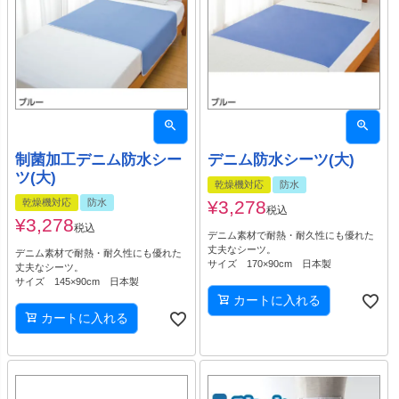
制菌加工デニム防水シー
デニム防水シーツ(大)
ツ(大)
乾燥機対応
防水
乾燥機対応
防水
¥
3,278
税込
¥
3,278
税込
デニム素材で耐熱・耐久性にも優れた
丈夫なシーツ。
デニム素材で耐熱・耐久性にも優れた
サイズ 170×90cm 日本製
丈夫なシーツ。
サイズ 145×90cm 日本製
カートに入れる
カートに入れる