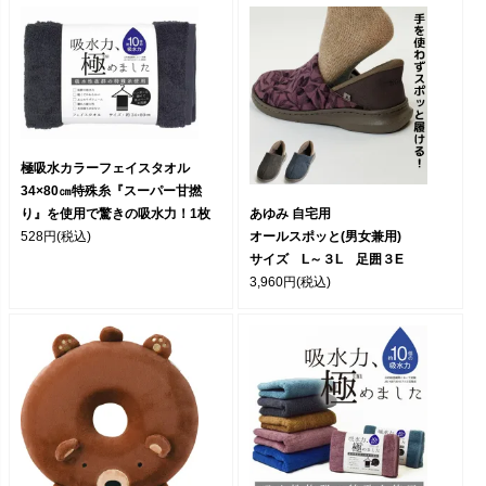
極吸水カラーフェイスタオル
34×80㎝特殊糸『スーパー甘撚
あゆみ 自宅用
り』を使用で驚きの吸水力！1枚
オールスポッと(男女兼用)
528円
(税込)
サイズ L～３L 足囲３E
3,960円
(税込)