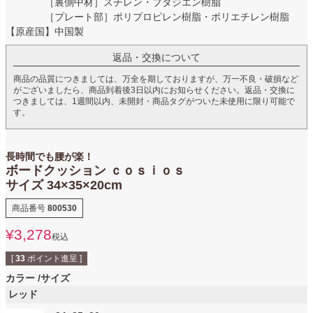
［裏側中材］スチレン・ブタジエン樹脂
［プレート部］ポリプロピレン樹脂・ポリエチレン樹脂
【原産国】中国製
返品・交換について
商品の品質につきましては、万全を期しておりますが、万一不良・破損など
がございましたら、商品到着後3日以内にお知らせください。返品・交換に
つきましては、1週間以内、未開封・商品タグがついた未使用に限り可能で
す。
長時間でも腰が楽！
ボードクッション ｃｏｓｉｏｓ
サイズ 34×35×20cm
商品番号
800530
¥
3,278
税込
[
33
ポイント進呈 ]
カラー
サイズ
レッド