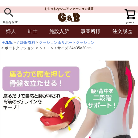
おしゃれなシニアファッション通販
商品を探す
カート
婦人
紳士
施設入所
事業所様
注文履歴
HOME
介護服衣料
クッション＆サポートクッション
ボードクッション ｃｏｓｉｏｓサイズ 34×35×20cm