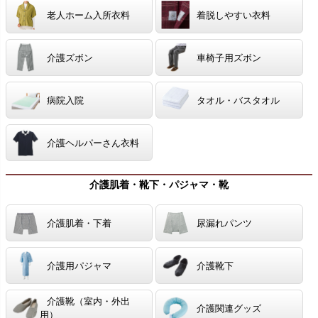
老人ホーム入所衣料
着脱しやすい衣料
介護ズボン
車椅子用ズボン
病院入院
タオル・バスタオル
介護ヘルパーさん衣料
介護肌着・靴下・パジャマ・靴
介護肌着・下着
尿漏れパンツ
介護用パジャマ
介護靴下
介護靴（室内・外出
介護関連グッズ
用）