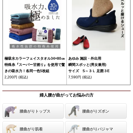
極吸水カラーフェイスタオル34×80㎝
あゆみ 施設・外出用
特殊糸『スーパー甘撚り』を使用で驚
瞬間スポッと(男女兼用)
きの吸水力！各同一色5枚組
サイズ S～３Ｌ 足囲３E
2,200円
(税込)
7,590円
(税込)
婦人腰が曲がってお悩みの方
腰曲がりトップス
腰曲がりズボン
腰曲がり肌着
腰曲がりパジャマ