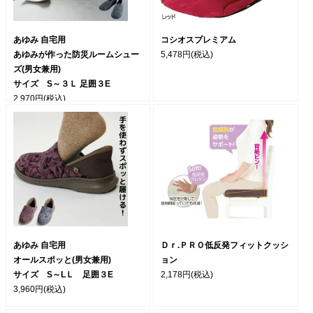
あゆみ 自宅用
コシオスプレミアム
あゆみが作った防災ルームシュー
5,478円
(税込)
ズ(男女兼用)
サイズ S～３Ｌ 足囲３E
2,970円
(税込)
あゆみ 自宅用
Ｄｒ.ＰＲＯ低反発フィットクッシ
オールスポッと(男女兼用)
ョン
サイズ S～LＬ 足囲３E
2,178円
(税込)
3,960円
(税込)