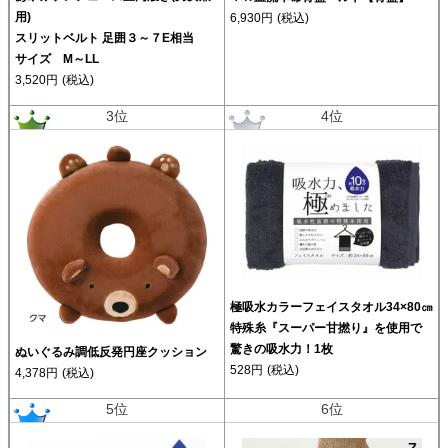
用)
6,930円
(税込)
スリットベルト 足囲３～７E相当
サイズ M～LL
3,520円
(税込)
3位
4位
極吸水カラーフェイスタオル34×80㎝
特殊糸『スーパー甘撚り』を使用で
驚きの吸水力！1枚
ぬいぐるみ調低反発円座クッション
528円
(税込)
4,378円
(税込)
5位
6位