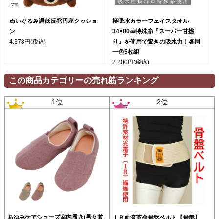
ぬいぐるみ調低反発円座クッショ
極吸水カラーフェイスタオル
ン
34×80㎝特殊糸『スーパー甘撚
4,378円
(税込)
り』を使用で驚きの吸水力！各同
一色5枚組
2,200円
(税込)
この商品カテゴリーの売れ筋ランキング
1位
2位
あゆみケアシューズ室内履き(男女兼
ＩＲ血流革命骨盤ベルト【骨盤】