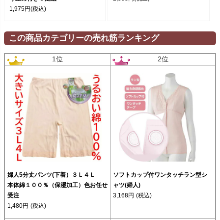
1,975円
(税込)
この商品カテゴリーの売れ筋ランキング
1位
2位
婦人5分丈パンツ(下着）３Ｌ４Ｌ
ソフトカップ付ワンタッチラン型シ
本体綿１００％（保湿加工）色お任せ
ャツ(婦人)
受注
3,168円
(税込)
1,480円
(税込)