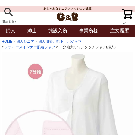
おしゃれなシニアファッション通販
商品を探す
カート
婦人
紳士
施設入所
事業所様
注文履歴
HOME
婦人シニア
婦人肌着、靴下、パジャマ
レディースインナー肌着シャツ
７分袖大寸ワンタッチシャツ(婦人)