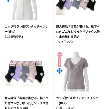
カップ付ラン型ワンタッチインナ
婦人綿混『名前が書ける』靴下ベ
ー(婦人)
ロ付ゴムなしゆったりソックス滑
2,178円
(税込)
り止め無し５足組
1,975円
(税込)
婦人綿混『名前が書ける』靴下ベ
カップ付3分袖ワンタッチインナ
ロ付ゴムなしゆったりソックス滑
ー(婦人)
り止め付き５足組
2,508円
(税込)