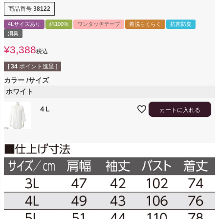
商品番号
38122
4Lサイズあり
綿100%
ワンタッチテープ
着脱らくらく
抗菌防臭
消臭
¥
3,388
税込
[
34
ポイント進呈 ]
カラー
サイズ
ホワイト
４L
カートに入れる