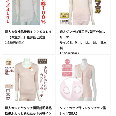
婦人８分袖肌着綿１００％３Ｌ４
婦人グンゼ快適工房V型三分袖ス
Ｌ（保湿加工）色お任せ受注
リーマー
1,580円
(税込)
サイズ S、M、L、LL、３L 日本
製
1,100円
(税込)
婦人カシミヤタッチ両面起毛発熱
ソフトカップ付ワンタッチラン型
効果ふわっとあたたか８分袖イン
シャツ(婦人)