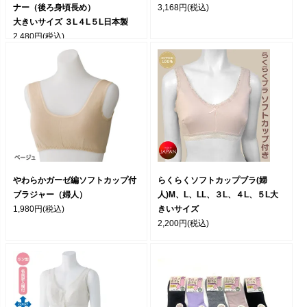
ナー（後ろ身頃長め）
3,168円
(税込)
大きいサイズ ３L４L５L日本製
2,480円
(税込)
やわらかガーゼ編ソフトカップ付
らくらくソフトカップブラ(婦
ブラジャー（婦人）
人)M、L、LL、３L、４L、５L大
1,980円
(税込)
きいサイズ
2,200円
(税込)