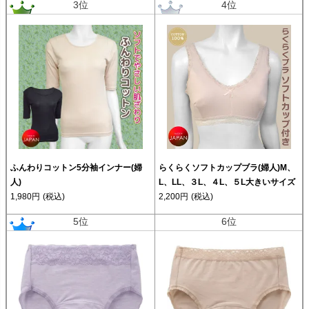
3位
4位
ふんわりコットン5分袖インナー(婦
らくらくソフトカップブラ(婦人)M、
人)
L、LL、３L、４L、５L大きいサイズ
1,980円
(税込)
2,200円
(税込)
5位
6位