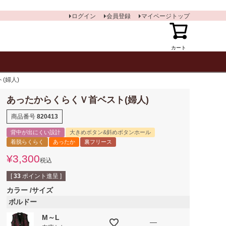
ログイン
会員登録
マイページトップ
カート
(婦人)
あったからくらくＶ首ベスト(婦人)
商品番号
820413
背中が出にくい設計
大きめボタン&斜めボタンホール
着脱らくらく
あったか
裏フリース
¥
3,300
税込
[
33
ポイント進呈 ]
カラー
サイズ
ボルドー
M～L
—