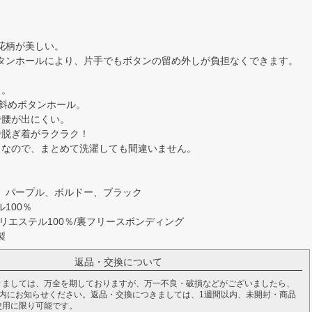
花柄が美しい。
タンホールにより、片手でもボタンの留め外しが負担なくできます。
き。
&斜めボタンホール。
で腰が出にくい。
で脱ぎ着がラクラク！
きなので、まとめて洗濯しても間違いません。
、パープル、ボルドー、ブラック
100％
テル100％/裏フリースボンディング
製
返品・交換について
きましては、万全を期しておりますが、万一不良・破損などがございましたら、
以内にお知らせください。返品・交換につきましては、1週間以内、未開封・商品
使用に限り可能です。