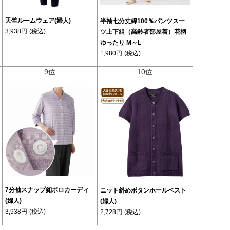
天竺ルームウェア(婦人)
半袖七分丈綿100％パンツスー
3,938円
(税込)
ツ上下組（高齢者部屋着）花柄
ゆったり M～L
1,980円
(税込)
9位
10位
7分袖スナップ釦ポロカーディ
ニット斜めボタンホールベスト
(婦人)
(婦人)
3,938円
(税込)
2,728円
(税込)