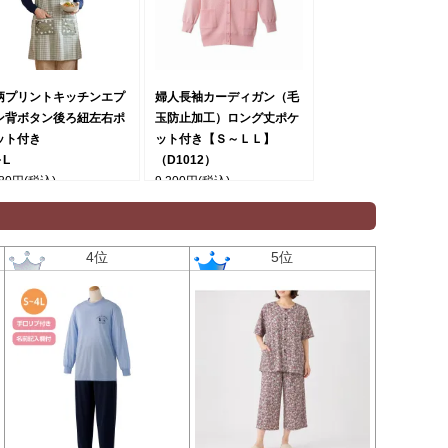
柄プリントキッチンエプ
婦人長袖カーディガン（毛
ン背ボタン後ろ紐左右ポ
玉防止加工）ロング丈ポケ
ット付き
ット付き【Ｓ～ＬＬ】
～L
（D1012）
480円
(税込)
9,200円
(税込)
4位
5位