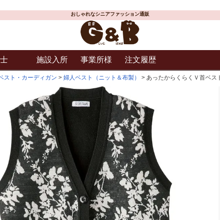
おしゃれなシニアファッション通販
士
施設入所
事業所様
注文履歴
ベスト・カーディガン
婦人ベスト（ニット＆布製）
あったからくらくＶ首ベスト