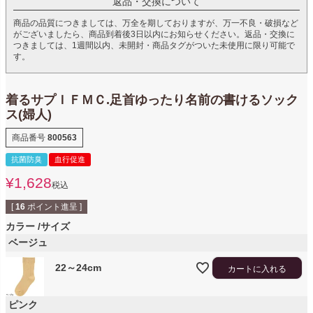
返品・交換について
商品の品質につきましては、万全を期しておりますが、万一不良・破損など
がございましたら、商品到着後3日以内にお知らせください。返品・交換に
つきましては、1週間以内、未開封・商品タグがついた未使用に限り可能で
す。
着るサプＩＦＭＣ.足首ゆったり名前の書けるソック
ス(婦人)
商品番号
800563
抗菌防臭
血行促進
¥
1,628
税込
[
16
ポイント進呈 ]
カラー
サイズ
ベージュ
22～24cm
カートに入れる
ピンク