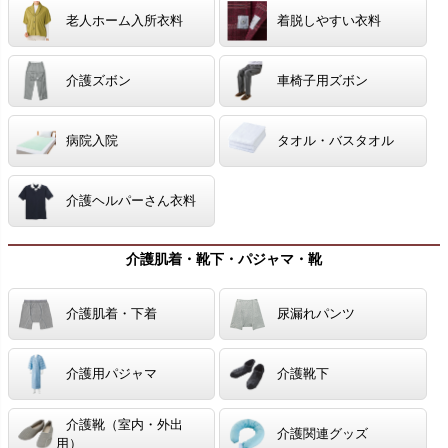
老人ホーム入所衣料
着脱しやすい衣料
介護ズボン
車椅子用ズボン
病院入院
タオル・バスタオル
介護ヘルパーさん衣料
介護肌着・靴下・パジャマ・靴
介護肌着・下着
尿漏れパンツ
介護用パジャマ
介護靴下
介護靴（室内・外出
介護関連グッズ
用）