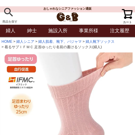
おしゃれなシニアファッション通販
商品を探す
カート
婦人
紳士
施設入所
事業所様
注文履歴
HOME
婦人シニア
婦人肌着、靴下、パジャマ
婦人靴下ソックス
着るサプＩＦＭＣ.足首ゆったり名前の書けるソックス(婦人)