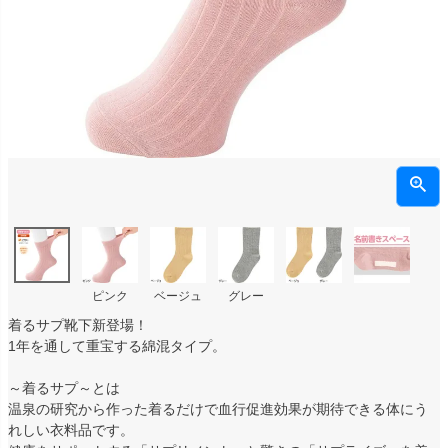
ピンク
ベージュ
グレー
着るサプ靴下新登場！
1年を通して重宝する綿混タイプ。
～着るサプ～とは
温泉の研究から作った着るだけで血行促進効果が期待できる体にう
れしい衣料品です。