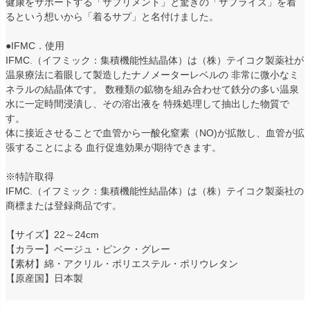
健康をサポートする「サプリメント」と驚きの「サプライズ」を着
るという想いから「着るサプ」と名付けました。
●IFMC．使用
IFMC.（イフミック：集積機能性結晶体）は（株）テイコク製薬社が
温泉療法に着眼して製造したナノメーターレベルの 非常に微小なミ
ネラルの結晶体です。 数種類の鉱物を組み合わせて鉄分の多い温泉
水に一定時間浸漬し、その溶出液を 特殊処理して抽出した物質で
す。
体に接近させることで血管から一酸化窒素（NO)が拡散し、血管が拡
張することによる 血行促進効果が期待できます。
※特許取得
IFMC.（イフミック：集積機能性結晶体）は（株）テイコク製薬社の
商標または登録商品です。
【サイズ】22～24cm
【カラー】ベージュ・ピンク・グレー
【素材】綿・アクリル・ポリエステル・ポリウレタン
【原産国】日本製