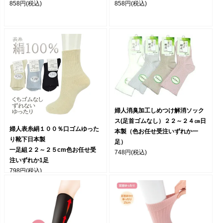
858円
(税込)
858円
(税込)
婦人消臭加工しめつけ解消ソック
ス(足首ゴムなし）２２～２４㎝日
婦人表糸絹１００％口ゴムゆった
本製（色お任せ受注いずれか一
り靴下日本製
足）
一足組２２～２５cm色お任せ受
748円
(税込)
注いずれか1足
798円
(税込)