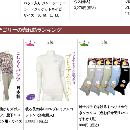
ウス(婦人)
ツ
パット入り ジャージーテー
3,278円
(税込)
ズ
ラードジャケットネイビー
2,
サイズ S、M、L、LL
9,980円
(税込)
テゴリーの売れ筋ランキング
位
2位
3位
紳士片手ではけるすべり止め付
曲がりズボン
後ろ長め綿100％プレミアムコ
きソックス（色お任せ受注いい
ツ）股下５８
ットン3分袖(婦人)
ずれか1足）
ズン用）サイズ
2,080円
(税込)
880円
(税込)