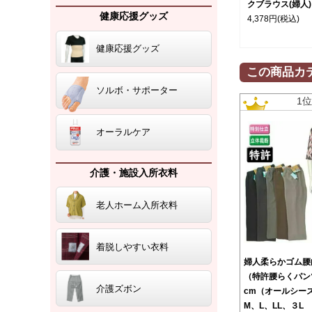
クブラウス(婦人)
健康応援グッズ
4,378円
(税込)
健康応援グッズ
この商品カ
ソルボ・サポーター
1
オーラルケア
介護・施設入所衣料
老人ホーム入所衣料
着脱しやすい衣料
婦人柔らかゴム腰
（特許腰らくパン
介護ズボン
cm（オールシー
M、L、LL、３L