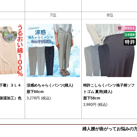
位
7位
8位
(下着）３Ｌ４
涼感めちゃらくパンツ(婦人)
特許こしらくパンツ格子柄ソフ
股下60cm
トゴム 夏用(婦人)
保湿加工）色
3,278円
(税込)
股下58cm
3,980円
(税込)
婦人腰が曲がってお悩みの