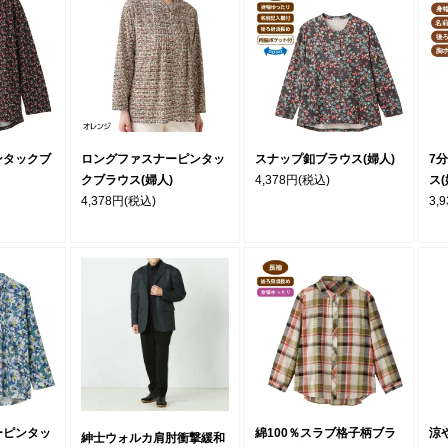
ンタックブ
ロングファスナーピンタッ
スナップ釦ブラウス(婦人)
7
クブラウス(婦人)
4,378円
(税込)
ス(
4,378円
(税込)
3,
ーピンタッ
綿100％スラブ格子柄ブラ
涼
紳士ウォルカ肩肘衝撃緩和