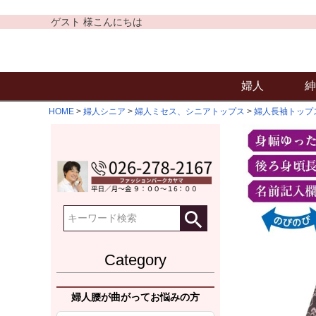
ゲスト 様こんにちは
婦人
紳
HOME
婦人シニア
婦人ミセス、シニアトップス
婦人長袖トップ
Category
婦人腰が曲がってお悩みの方