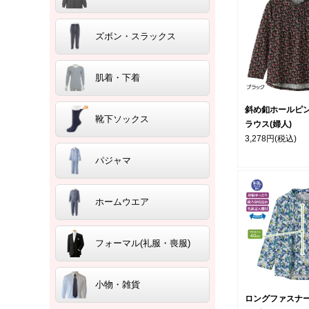
ズボン・スラックス
肌着・下着
斜め釦ホールピ
靴下ソックス
ラウス(婦人)
3,278円
(税込)
パジャマ
ホームウエア
フォーマル(礼服・喪服)
小物・雑貨
ロングファスナ