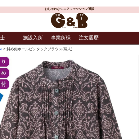
おしゃれなシニアファッション通販
士
施設入所
事業所様
注文履歴
ス
斜め釦ホールピンタックブラウス(婦人)