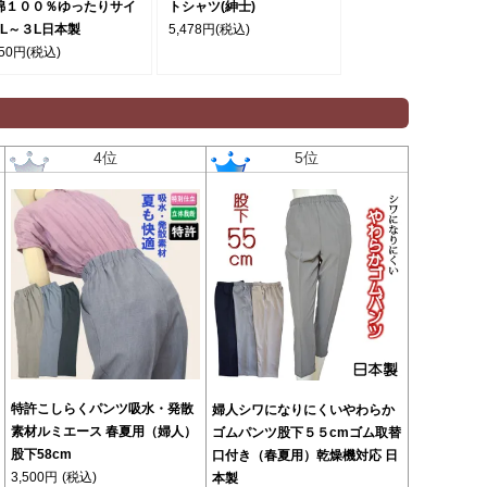
綿１００％ゆったりサイ
トシャツ(紳士)
LL～３L日本製
5,478円
(税込)
750円
(税込)
4位
5位
特許こしらくパンツ吸水・発散
婦人シワになりにくいやわらか
素材ルミエース 春夏用（婦人）
ゴムパンツ股下５５cmゴム取替
股下58cm
口付き（春夏用）乾燥機対応 日
3,500円
(税込)
本製