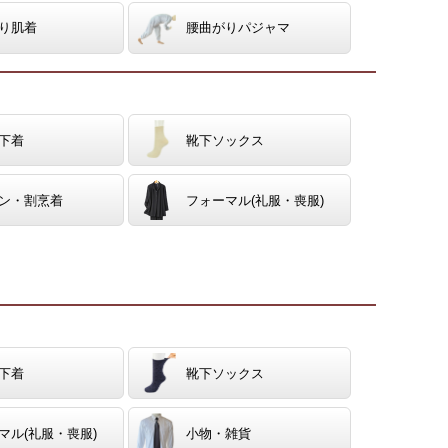
り肌着
腰曲がりパジャマ
下着
靴下ソックス
ン・割烹着
フォーマル(礼服・喪服)
下着
靴下ソックス
マル(礼服・喪服)
小物・雑貨