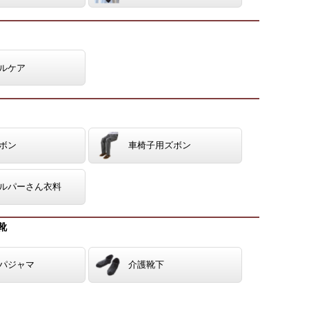
ルケア
ボン
車椅子用ズボン
ルパーさん衣料
靴
パジャマ
介護靴下