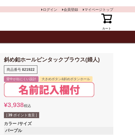
ログイン
会員登録
マイページトップ
カート
斜め釦ホールピンタックブラウス(婦人)
商品番号
821922
背中が出にくい設計
大きめボタン&斜めボタンホール
¥
3,938
税込
[
39
ポイント進呈 ]
カラー
サイズ
パープル