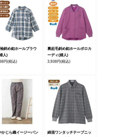
分袖斜め釦ホールブラウ
裏起毛斜め釦ホールポロカ
婦人)
ーディ(婦人)
938円
(税込)
3,938円
(税込)
やかじら織イージーパン
綿混ワンタッチテープニッ