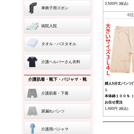
3,500円
(税込)
車椅子用ズボン
6
病院入院
タオル・バスタオル
介護ヘルパーさん衣料
介護肌着・靴下・パジャマ・靴
婦人5分丈パンツ
Ｌ
介護肌着・下着
本体綿１００％（
お任せ受注
1,480円
(税込)
尿漏れパンツ
介護用パジャマ