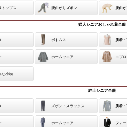
りトップス
腰曲がりズボン
腰曲が
婦人シニアおしゃれ着全般
ス
ボトムス
肌着・
マ
ホームウエア
エプロ
れな小物
紳士シニア全般
ス
ズボン・スラックス
肌着・
マ
ホームウエア
フォー