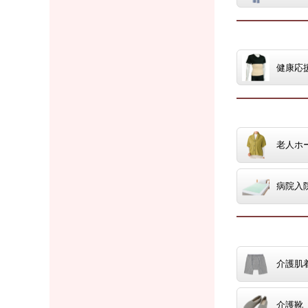
健康応
老人ホ
病院入
介護肌
介護靴