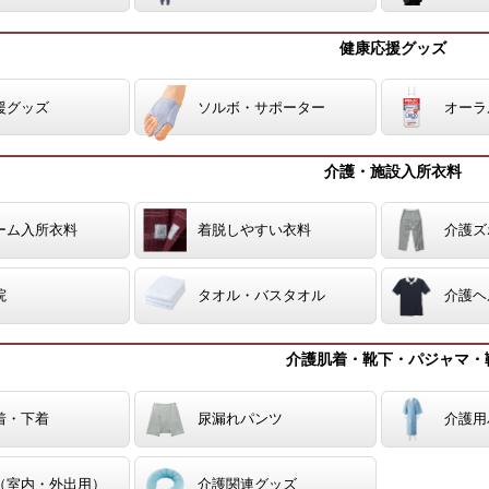
健康応援グッズ
援グッズ
ソルボ・サポーター
オーラ
介護・施設入所衣料
ーム入所衣料
着脱しやすい衣料
介護ズ
院
タオル・バスタオル
介護ヘ
介護肌着・靴下・パジャマ・
着・下着
尿漏れパンツ
介護用
（室内・外出用）
介護関連グッズ