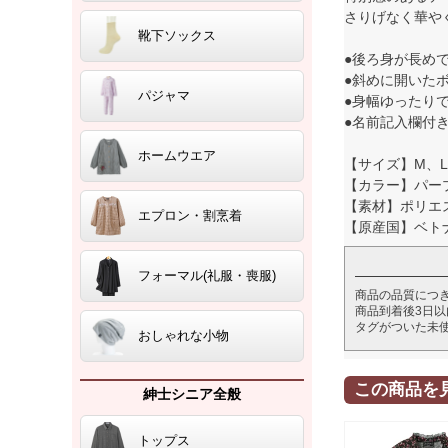
さりげなく華や
靴下ソックス
●後ろ身が長め
●斜めに開いた
パジャマ
●身幅ゆったり
●名前記入欄付
ホームウエア
【サイズ】M、L
【カラー】パー
【素材】ポリエ
エプロン・割烹着
【原産国】ベト
フォーマル(礼服・喪服)
商品の品質につ
商品到着後3日
タグがついた未
おしゃれな小物
この商品を
紳士シニア全般
トップス