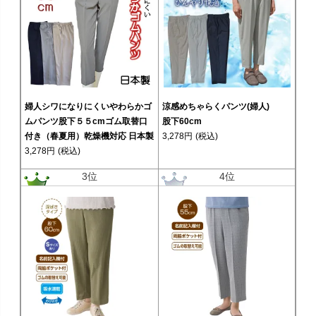
婦人シワになりにくいやわらかゴ
涼感めちゃらくパンツ(婦人)
ムパンツ股下５５cmゴム取替口
股下60cm
付き（春夏用）乾燥機対応 日本製
3,278円
(税込)
3,278円
(税込)
3位
4位