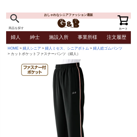
おしゃれなシニアファッション通販
商品を探す
カート
婦人
紳士
施設入所
事業所様
注文履歴
HOME
婦人シニア
婦人ミセス、シニアボトム
婦人総ゴムパンツ
カットポケットファスナーパンツ（婦人）