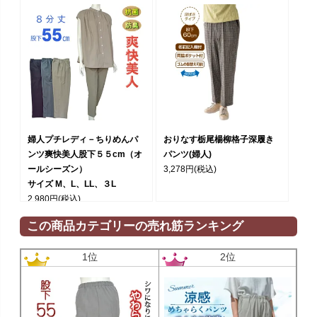
婦人プチレディ－ちりめんパ
おりなす栃尾楊柳格子深履き
ンツ爽快美人股下５５cm（オ
パンツ(婦人)
ールシーズン）
3,278円
(税込)
サイズ M、L、LL、３L
2,980円
(税込)
この商品カテゴリーの売れ筋ランキング
1位
2位