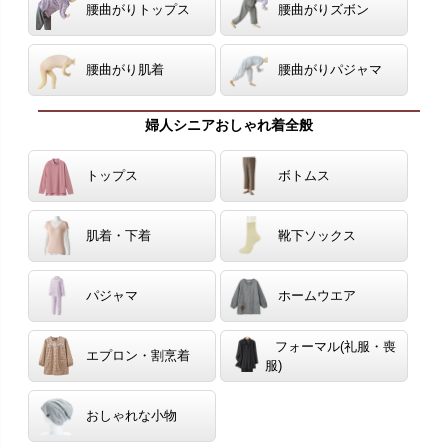
腰曲がりトップス
腰曲がりズボン
腰曲がり肌着
腰曲がりパジャマ
婦人シニアおしゃれ着全般
トップス
ボトムス
肌着・下着
靴下ソックス
パジャマ
ホームウエア
フォーマル(礼服・喪
エプロン・割烹着
服)
おしゃれな小物