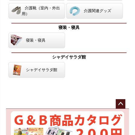
介護靴（室内・外出
介護関連グッズ
用）
寝装・寝具
寝装・寝具
シャデイサラダ館
シャデイサラダ館
ペー
ジト
ップ
へ