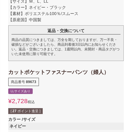
【サイズ】Ｍ、L、LL
【カラー】ネイビー・ブラック
【素材】ポリエステル100％/スムース
【原産国】中国製
返品・交換について
商品の品質につきましては、万全を期しておりますが、万一不良・
破損などがございましたら、商品到着後3日以内にお知らせくださ
い。返品・交換につきましては、1週間以内、未開封・商品タグがつ
いた未使用に限り可能です。
カットポケットファスナーパンツ（婦人）
商品番号
89673
LLサイズあり
¥
2,728
税込
[
27
ポイント進呈 ]
カラー
サイズ
ネイビー