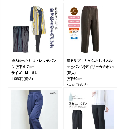
婦人ゆったりストレッチパン
着るサプＩＦＭＣ.おしりスル
ツ 股下６７cm
ッとパンツ(デイリーカチオン)
サイズ M～５L
(婦人)
1,980円
(税込)
股下60cm
5,478円
(税込)