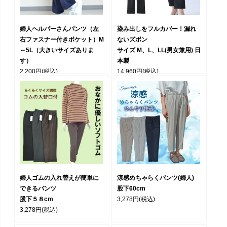
婦人ヘルパーさんパンツ（左
染み出しをフルカバー！漏れ
右ファスナー付きポケット）M
ないズボン
～5L（大きいサイズありま
サイズ M、L、LL(男女兼用) 日
す）
本製
2,200円
(税込)
14,960円
(税込)
婦人ゴムの入れ替えが簡単に
涼感めちゃらくパンツ(婦人)
できるパンツ
股下60cm
股下５８cm
3,278円
(税込)
3,278円
(税込)