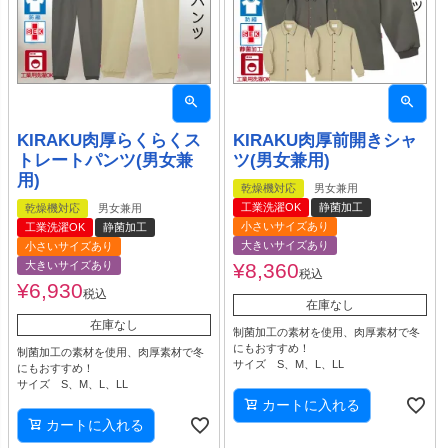
KIRAKU肉厚らくらくス
KIRAKU肉厚前開きシャ
トレートパンツ(男女兼
ツ(男女兼用)
用)
乾燥機対応
男女兼用
工業洗濯OK
静菌加工
乾燥機対応
男女兼用
小さいサイズあり
工業洗濯OK
静菌加工
大きいサイズあり
小さいサイズあり
大きいサイズあり
¥
8,360
税込
¥
6,930
税込
在庫なし
在庫なし
制菌加工の素材を使用、肉厚素材で冬
にもおすすめ！
制菌加工の素材を使用、肉厚素材で冬
サイズ S、M、L、LL
にもおすすめ！
サイズ S、M、L、LL
カートに入れる
カートに入れる