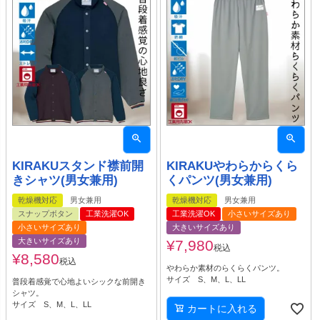
KIRAKUスタンド襟前開
KIRAKUやわらからくら
きシャツ(男女兼用)
くパンツ(男女兼用)
乾燥機対応
男女兼用
乾燥機対応
男女兼用
スナップボタン
工業洗濯OK
工業洗濯OK
小さいサイズあり
小さいサイズあり
大きいサイズあり
大きいサイズあり
¥
7,980
税込
¥
8,580
税込
やわらか素材のらくらくパンツ。
サイズ S、M、L、LL
普段着感覚で心地よいシックな前開き
シャツ。
サイズ S、M、L、LL
カートに入れる