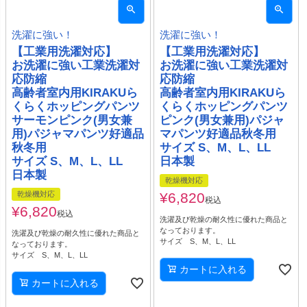
洗濯に強い！
洗濯に強い！
【工業用洗濯対応】
【工業用洗濯対応】
お洗濯に強い工業洗濯対
お洗濯に強い工業洗濯対
応防縮
応防縮
高齢者室内用KIRAKUら
高齢者室内用KIRAKUら
くらくホッピングパンツ
くらくホッピングパンツ
サーモンピンク(男女兼
ピンク(男女兼用)パジャ
用)パジャマパンツ好適品
マパンツ好適品秋冬用
秋冬用
サイズ S、M、L、LL
サイズ S、M、L、LL
日本製
日本製
乾燥機対応
乾燥機対応
¥
6,820
税込
¥
6,820
税込
洗濯及び乾燥の耐久性に優れた商品と
なっております。
洗濯及び乾燥の耐久性に優れた商品と
サイズ S、M、L、LL
なっております。
サイズ S、M、L、LL
カートに入れる
カートに入れる