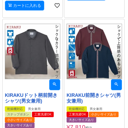
カートに入れる
KIRAKUドット柄前開き
KIRAKU前開きシャツ(男
シャツ(男女兼用)
女兼用)
乾燥機対応
男女兼用
乾燥機対応
男女兼用
スナップボタン
工業洗濯OK
工業洗濯OK
小さいサイズあり
小さいサイズあり
大きいサイズあり
大きいサイズあり
¥
7,810
税込