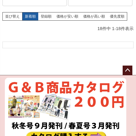
並び替え
新着順
登録順
価格が安い順
価格が高い順
優先度順
18
件中
1
-
18
件表示
ペー
ジト
ップ
へ