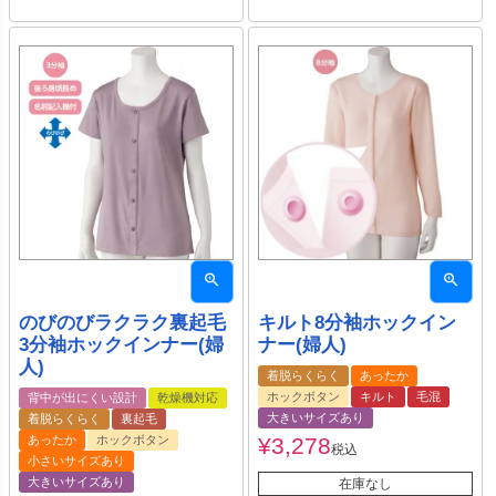
のびのびラクラク裏起毛
キルト8分袖ホックイン
3分袖ホックインナー(婦
ナー(婦人)
人)
着脱らくらく
あったか
ホックボタン
キルト
毛混
背中が出にくい設計
乾燥機対応
大きいサイズあり
着脱らくらく
裏起毛
あったか
ホックボタン
¥
3,278
税込
小さいサイズあり
大きいサイズあり
在庫なし