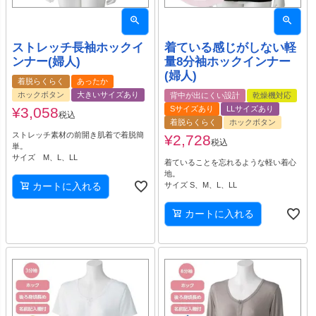
ストレッチ長袖ホックイ
着ている感じがしない軽
ンナー(婦人)
量8分袖ホックインナー
(婦人)
着脱らくらく
あったか
ホックボタン
大きいサイズあり
背中が出にくい設計
乾燥機対応
¥
3,058
Sサイズあり
LLサイズあり
税込
着脱らくらく
ホックボタン
ストレッチ素材の前開き肌着で着脱簡
¥
2,728
税込
単。
サイズ M、L、LL
着ていることを忘れるような軽い着心
地。
カートに入れる
サイズ S、M、L、LL
カートに入れる