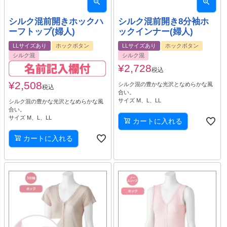
シルク混前開きホックハ
シルク混前開き8分袖ホ
ーフトップ(婦人)
ックインナー(婦人)
LLサイズあり
ホックボタン
LLサイズあり
ホックボタン
シルク混
シルク混
¥
2,728
税込
¥
2,508
シルク混の豊かな光沢となめらかな風
税込
合い。
サイズ M、L、LL
シルク混の豊かな光沢となめらかな風
合い。
サイズ M、L、LL
カートに入れる
カートに入れる