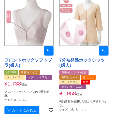
フロントホックソフトブ
7分袖発熱ホックシャツ
ラ(婦人)
(婦人)
綿100%
着脱らくらく
背中が出にくい設計
ホックボタン
大きいサイズあり
着脱らくらく
あったか
ホックボタン
発熱
¥
1,738
税込
大きいサイズあり
フロントホックタイプなので着脱簡
¥
1,958
税込
単。
サイズ M、L、LL
発熱素材を使用した暖かな前開きシャ
ツ。
サイズ M、Ｌ、ＬＬ
カートに入れる