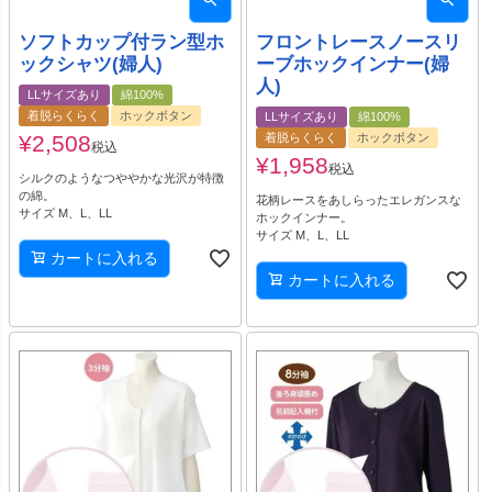
ソフトカップ付ラン型ホ
フロントレースノースリ
ックシャツ(婦人)
ーブホックインナー(婦
人)
LLサイズあり
綿100%
着脱らくらく
ホックボタン
LLサイズあり
綿100%
¥
2,508
着脱らくらく
ホックボタン
税込
¥
1,958
税込
シルクのようなつややかな光沢が特徴
の綿。
花柄レースをあしらったエレガンスな
サイズ M、L、LL
ホックインナー。
サイズ M、L、LL
カートに入れる
カートに入れる