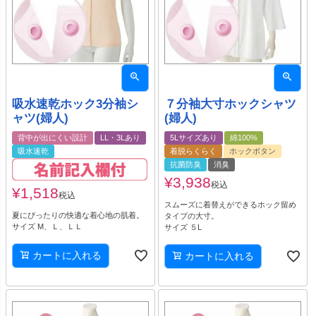
吸水速乾ホック3分袖シ
７分袖大寸ホックシャツ
ャツ(婦人)
(婦人)
背中が出にくい設計
LL・3Lあり
5Lサイズあり
綿100%
吸水速乾
着脱らくらく
ホックボタン
抗菌防臭
消臭
¥
3,938
税込
¥
1,518
税込
スムーズに着替えができるホック留め
夏にぴったりの快適な着心地の肌着。
タイプの大寸。
サイズ M、Ｌ、ＬＬ
サイズ ５L
カートに入れる
カートに入れる