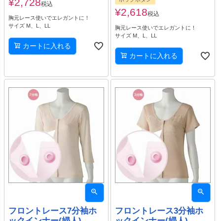
¥
2,728
税込
¥
2,618
税込
胸元レース使いでエレガントに！
サイズ M、L、LL
胸元レース使いでエレガントに！
サイズ M、L、LL
カートに入れる
カートに入れる
フロントレース7分袖ホ
フロントレース3分袖ホ
ックインナー(婦人)
ックインナー(婦人)