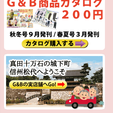
ジト
ップ
へ