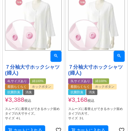
７分袖大寸ホックシャツ
７分袖大寸ホックシャツ
(婦人)
(婦人)
4Lサイズあり
綿100%
3Lサイズあり
綿100%
着脱らくらく
ホックボタン
着脱らくらく
ホックボタン
抗菌防臭
消臭
抗菌防臭
消臭
¥
3,388
¥
3,168
税込
税込
スムーズに着替えができるホック留め
スムーズに着替えができるホック留め
タイプの大寸サイズ。
タイプの大寸。
サイズ ４L
サイズ ３L
カートに入れる
カートに入れる