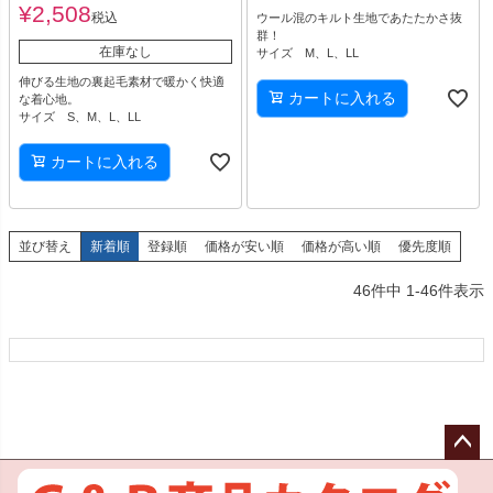
¥
2,508
税込
ウール混のキルト生地であたたかさ抜
群！
在庫なし
サイズ M、L、LL
伸びる生地の裏起毛素材で暖かく快適
カートに入れる
な着心地。
サイズ S、M、L、LL
カートに入れる
並び替え
新着順
登録順
価格が安い順
価格が高い順
優先度順
46
件中
1
-
46
件表示
ペー