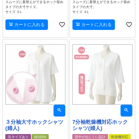
スムーズに着替えができるホック留め
スムーズに着替えができるホック留め
タイプの大寸サイズ。
タイプの大寸。
サイズ ５L
サイズ ４L
カートに入れる
カートに入れる
３分袖大寸ホックシャツ
7分袖乾燥機対応ホック
(婦人)
シャツ(婦人)
3Lサイズあり
綿100%
背中が出にくい設計
乾燥機対応