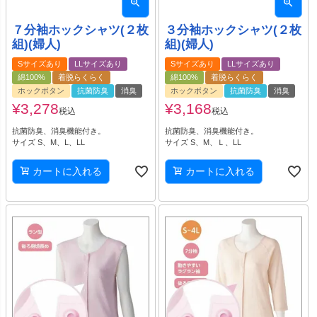
７分袖ホックシャツ(２枚
３分袖ホックシャツ(２枚
組)(婦人)
組)(婦人)
Sサイズあり
LLサイズあり
Sサイズあり
LLサイズあり
綿100%
着脱らくらく
綿100%
着脱らくらく
ホックボタン
抗菌防臭
消臭
ホックボタン
抗菌防臭
消臭
¥
3,278
¥
3,168
税込
税込
抗菌防臭、消臭機能付き。
抗菌防臭、消臭機能付き。
サイズ S、M、L、LL
サイズ S、M、Ｌ、LL
カートに入れる
カートに入れる