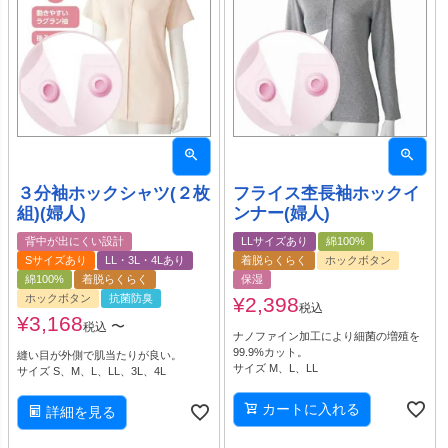
３分袖ホックシャツ(２枚
フライス杢長袖ホックイ
組)(婦人)
ンナー(婦人)
背中が出にくい設計
LLサイズあり
綿100%
Sサイズあり
LL・3L・4Lあり
着脱らくらく
ホックボタン
綿100%
着脱らくらく
保湿
ホックボタン
抗菌防臭
¥
2,398
税込
¥
3,168
〜
税込
ナノファイン加工により細菌の増殖を
99.9%カット。
縫い目が外側で肌当たりが良い。
サイズ M、L、LL
サイズ S、M、L、LL、3L、4L
カートに入れる
詳細を見る