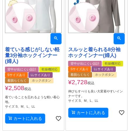
着ている感じがしない軽
スルッと着られる8分袖
量3分袖ホックインナー
ホックインナー(婦人)
(婦人)
背中が出にくい設計
乾燥機対応
Sサイズあり
LLサイズあり
背中が出にくい設計
乾燥機対応
着脱らくらく
ホックボタン
Sサイズあり
LLサイズあり
着脱らくらく
ホックボタン
¥
2,728
税込
¥
2,508
税込
伸びもすべりも良い大変着やすいイン
ナーです。
着ていることを忘れるような軽い着心
サイズ S、M、L、LL
地。
サイズ S、M、L、LL
カートに入れる
カートに入れる