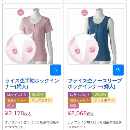
ライス杢半袖ホックイン
フライス杢ノースリーブ
ナー(婦人)
ホックインナー(婦人)
LLサイズあり
綿100%
LLサイズあり
綿100%
着脱らくらく
ホックボタン
着脱らくらく
ホックボタン
保湿
保湿
¥
2,178
¥
2,068
税込
税込
ナノファイン加工により細菌の増殖を
ナノファイン加工により細菌の増殖を
99.9%カット。
99.9%カット。