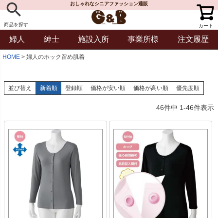
おしゃれなシニアファッション通販
商品を探す
カート
婦人
紳士
施設入所
事業所様
注文履歴
HOME
婦人のホック留め肌着
並び替え
新着順
登録順
価格が安い順
価格が高い順
優先度順
46
件中
1
-
46
件表示