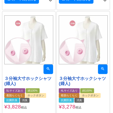
３分袖大寸ホックシャツ
３分袖大寸ホックシャツ
(婦人)
(婦人)
5Lサイズあり
綿100%
4Lサイズあり
綿100%
着脱らくらく
ホックボタン
着脱らくらく
ホックボタン
抗菌防臭
消臭
抗菌防臭
消臭
¥
3,828
¥
3,278
税込
税込