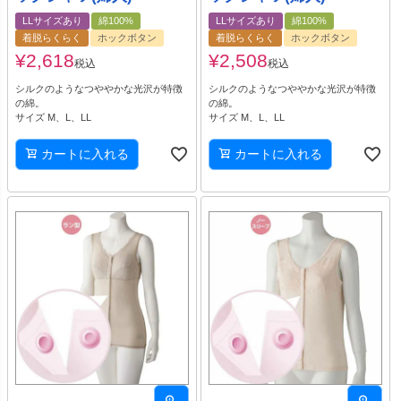
LLサイズあり
綿100%
LLサイズあり
綿100%
着脱らくらく
ホックボタン
着脱らくらく
ホックボタン
¥
2,618
¥
2,508
税込
税込
シルクのようなつややかな光沢が特徴
シルクのようなつややかな光沢が特徴
の綿。
の綿。
サイズ M、L、LL
サイズ M、L、LL
カートに入れる
カートに入れる