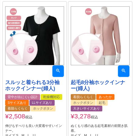
スルッと着られる3分袖
起毛8分袖ホックインナ
ホックインナー(婦人)
ー(婦人)
背中が出にくい設計
乾燥機対応
着脱らくらく
あったか
Sサイズあり
LLサイズあり
ホックボタン
起毛
着脱らくらく
ホックボタン
大きいサイズあり
¥
2,508
¥
3,278
税込
税込
伸びもすべりも良い大変着やすいイン
ぬくもり感のある起毛素材の前開き肌
ナー。
着。
サイズ S、M、L、LL
サイズ M、L、LL