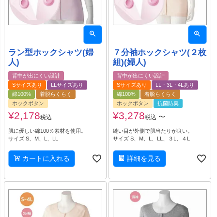
ラン型ホックシャツ(婦
７分袖ホックシャツ(２枚
人)
組)(婦人)
背中が出にくい設計
背中が出にくい設計
Sサイズあり
LLサイズあり
Sサイズあり
LL・3L・4Lあり
綿100%
着脱らくらく
綿100%
着脱らくらく
ホックボタン
ホックボタン
抗菌防臭
¥
2,178
¥
3,278
〜
税込
税込
肌に優しい綿100％素材を使用。
縫い目が外側で肌当たりが良い。
サイズ S、M、L、LL
サイズ S、M、L、LL、３L、４L
カートに入れる
詳細を見る