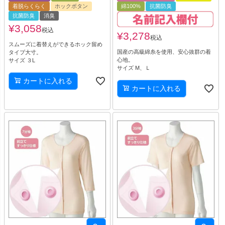
着脱らくらく
ホックボタン
綿100%
抗菌防臭
抗菌防臭
消臭
¥
3,058
税込
¥
3,278
税込
スムーズに着替えができるホック留め
国産の高級綿糸を使用、安心抜群の着
タイプ大寸。
心地。
サイズ ３L
サイズ M、Ｌ
カートに入れる
カートに入れる