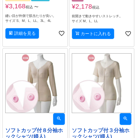
¥
3,168
¥
2,178
〜
税込
税込
縫い目が外側で肌当たりが良い。
前開きで動きやすいストレッチ。
サイズ S、M、L、LL、3L、4L
サイズ M、L、LL
詳細を見る
カートに入れる
ソフトカップ付８分袖ホ
ソフトカップ付３分袖ホ
ックシャツ(婦人)
ックシャツ(婦人)