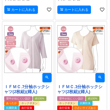
カートに入れる
カートに入れる
ＩＦＭＣ.7分袖ホックシ
ＩＦＭＣ.3分袖ホックシ
ャツ(2枚組)(婦人)
ャツ(2枚組)(婦人)
背中が出にくい設計
綿100%
背中が出にくい設計
綿100%
あったか
ホックボタン
ホックボタン
抗菌防臭
抗菌防臭
血行促進
血行促進
小さいサイズあり