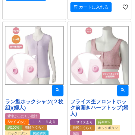
カートに入れる
ラン型ホックシャツ(２枚
フライス杢フロントホッ
組)(婦人)
ク前開きハーフトップ(婦
人)
背中が出にくい設計
Sサイズあり
LL・3L・4Lあり
LLサイズあり
綿100%
綿100%
着脱らくらく
着脱らくらく
ホックボタン
ホックボタン
抗菌防臭
保湿