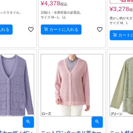
¥
4,378
税込
¥
3,278
税
シックスタイル。
日除け・冷房対策の必需品。
サイズ M～L、LL
透かし柄がモダ
サイズ M、L
入れる
カートに入れる
カート