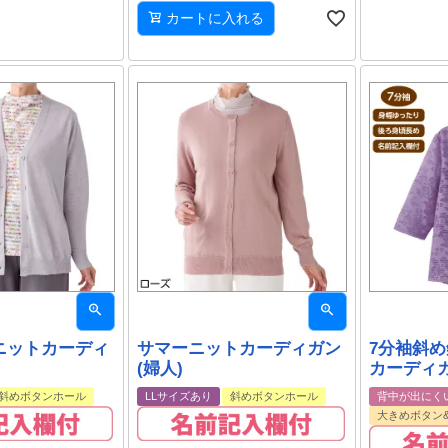
カートに入れる
ニットカーディ
サマーニットカーディガン
7分袖斜
）
(婦人)
カーディガ
斜めボタンホール
LLサイズあり
斜めボタンホール
背中が出にく
大きめボタン