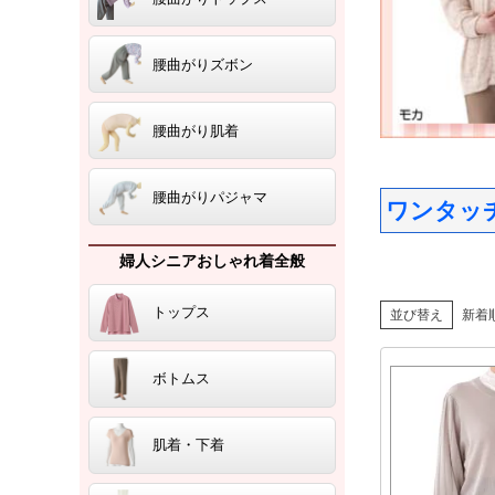
腰曲がりズボン
腰曲がり肌着
腰曲がりパジャマ
ワンタッ
婦人シニアおしゃれ着全般
トップス
並び替え
新着
ボトムス
肌着・下着