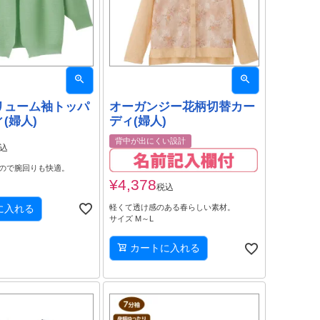
リューム袖トッパ
オーガンジー花柄切替カー
(婦人)
ディ(婦人)
背中が出にくい設計
込
ので腕回りも快適。
¥
4,378
税込
に入れる
軽くて透け感のある春らしい素材。
サイズ M～L
カートに入れる