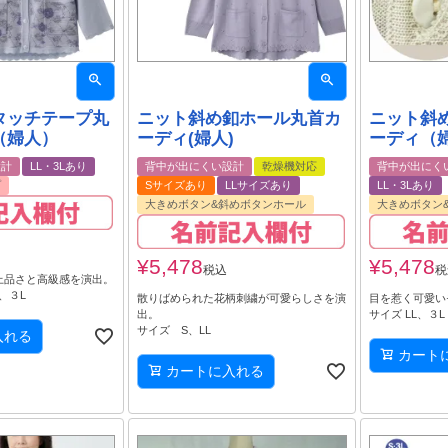
タッチテープ丸
ニット斜め釦ホール丸首カ
ニット斜
（婦人）
ーディ(婦人)
ーディ（
設計
LL・3Lあり
背中が出にくい設計
乾燥機対応
背中が出にく
プ
Sサイズあり
LLサイズあり
LL・3Lあり
大きめボタン&斜めボタンホール
大きめボタン
¥
5,478
¥
5,478
税込
税
上品さと高級感を演出。
、３L
散りばめられた花柄刺繍が可愛らしさを演
目を惹く可愛い
出。
サイズ LL、３L
サイズ S、LL
入れる
カート
カートに入れる