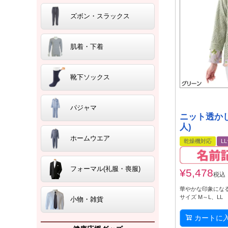
ズボン・スラックス
肌着・下着
靴下ソックス
パジャマ
ニット透か
人)
ホームウエア
乾燥機対応
L
フォーマル(礼服・喪服)
¥
5,478
税込
華やかな印象にな
サイズ M～L、LL
小物・雑貨
カートに