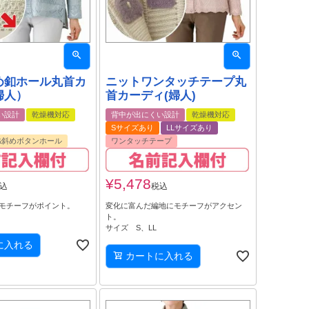
め釦ホール丸首カ
ニットワンタッチテープ丸
婦人）
首カーディ(婦人)
い設計
乾燥機対応
背中が出にくい設計
乾燥機対応
Sサイズあり
LLサイズあり
&斜めボタンホール
ワンタッチテープ
¥
5,478
込
税込
モチーフがポイント。
変化に富んだ編地にモチーフがアクセン
ト。
サイズ S、LL
に入れる
カートに入れる