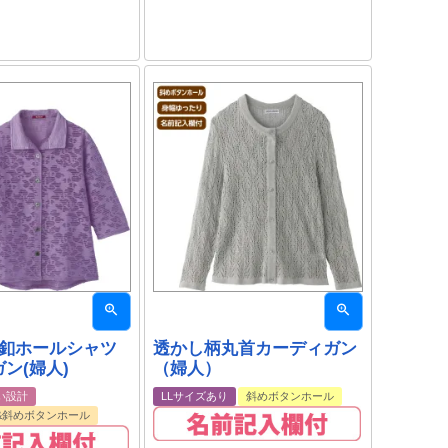
め釦ホールシャツ
透かし柄丸首カーディガン
ン(婦人)
（婦人）
い設計
LLサイズあり
斜めボタンホール
&斜めボタンホール