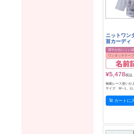
ニットワン
首カーディ
背中が出にくい
ワンタッチテー
¥
5,478
税込
袖裾レース使いが
サイズ M～L、LL
カートに