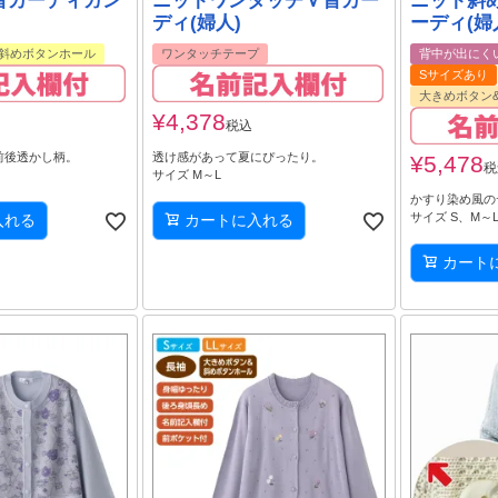
首カーディガン
ニットワンタッチＶ首カー
ニット斜
ディ(婦人)
ーディ(婦
斜めボタンホール
ワンタッチテープ
背中が出にく
Sサイズあり
大きめボタン
¥
4,378
税込
前後透かし柄。
透け感があって夏にぴったり。
¥
5,478
税
サイズ M～L
かすり染め風の
サイズ S、M～L
入れる
カートに入れる
カート