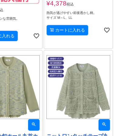
¥
4,378
税込
込
熱気が逃げやすい前後透かし柄。
サイズ M～L、LL
ンな雰囲気。
カートに入れる
に入れる