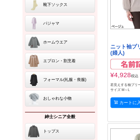
靴下ソックス
パジャマ
ホームウエア
ニット袖プ
(婦人)
エプロン・割烹着
¥
4,928
税込
フォーマル(礼服・喪服)
若見えする袖プリ
サイズ M～L
おしゃれな小物
カートに
紳士シニア全般
トップス