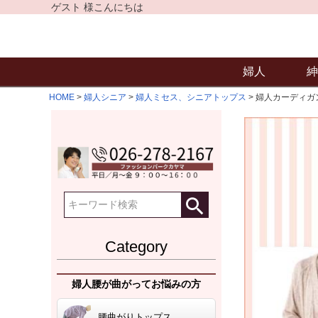
ゲスト 様こんにちは
婦人
紳
HOME
婦人シニア
婦人ミセス、シニアトップス
婦人カーディガ
Category
婦人腰が曲がってお悩みの方
腰曲がりトップス