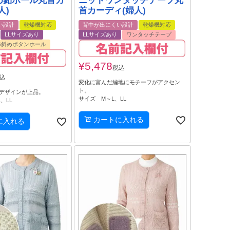
め釦ホール丸首カ
ニットワンタッチテープ丸
人)
首カーディ(婦人)
い設計
乾燥機対応
背中が出にくい設計
乾燥機対応
LLサイズあり
LLサイズあり
ワンタッチテープ
&斜めボタンホール
¥
5,478
税込
込
変化に富んだ編地にモチーフがアクセン
ト。
デザインが上品。
サイズ M～L、LL
、LL
カートに入れる
に入れる