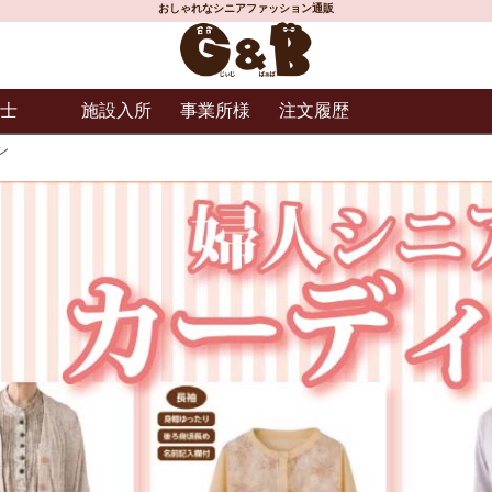
おしゃれなシニアファッション通販
士
施設入所
事業所様
注文履歴
ン