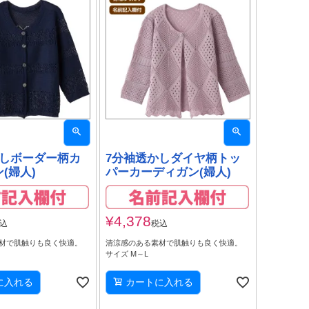
かしボーダー柄カ
7分袖透かしダイヤ柄トッ
(婦人)
パーカーディガン(婦人)
¥
4,378
込
税込
材で肌触りも良く快適。
清涼感のある素材で肌触りも良く快適。
サイズ M～L
に入れる
カートに入れる