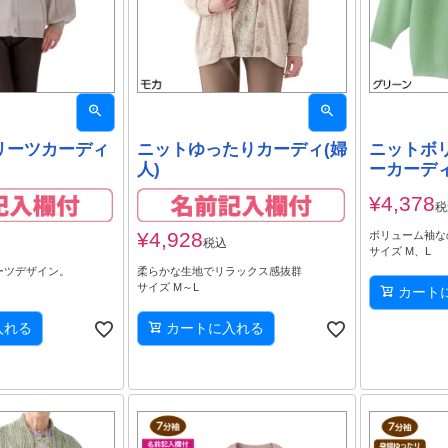
リーツカーディ
ニットゆったりカーディ(婦
ニットボ
人)
ーカーディ
¥
4,378
税
¥
4,928
ボリューム袖な
税込
サイズ M、L
ーツデザイン。
柔らかな生地でリラックス感抜群
サイズ M～L
カート
入れる
カートに入れる