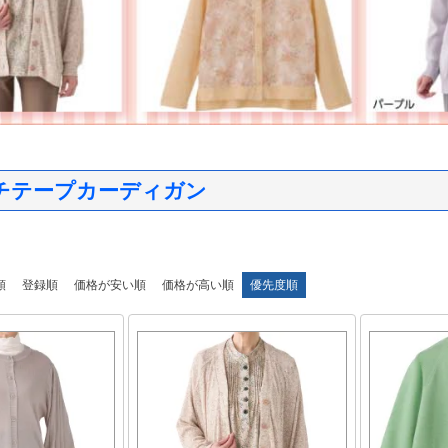
チテープカーディガン
順
登録順
価格が安い順
価格が高い順
優先度順