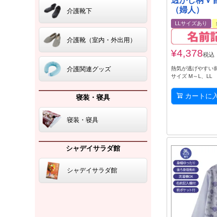
透かし柄Ｖ
（婦人）
介護靴下
LLサイズあり
介護靴（室内・外出用）
¥
4,378
税込
介護関連グッズ
熱気が逃げやすい
サイズ M～L、LL
カートに
寝装・寝具
寝装・寝具
シャデイサラダ館
シャデイサラダ館