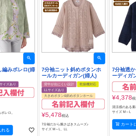
し編みボレロ(婦
7分袖ニット斜めボタンホ
7分袖透
ールカーディガン(婦人)
ーディガン
Lサイズあり
背中が出にくい設計
乾燥機対応
LLサイズあり
¥
4,378
大きめボタン&斜めボタンホール
税
清涼感のある素
サイズ M～L
るボレロ。
¥
5,478
税込
カート
7分袖だから腕さばきスムーズ♪
サイズ M～L、LL
入れる