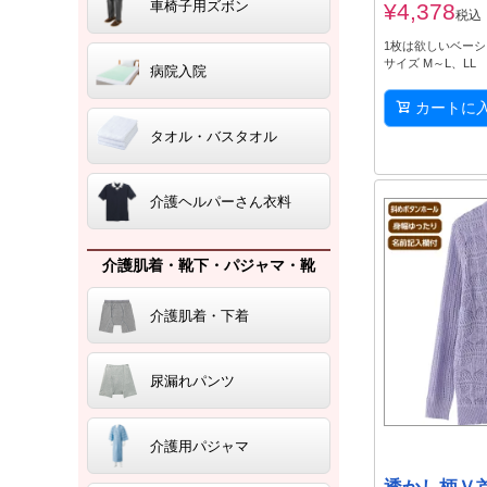
車椅子用ズボン
¥
4,378
税込
1枚は欲しいベー
サイズ M～L、LL
病院入院
カートに
タオル・バスタオル
介護ヘルパーさん衣料
介護肌着・靴下・パジャマ・靴
介護肌着・下着
尿漏れパンツ
介護用パジャマ