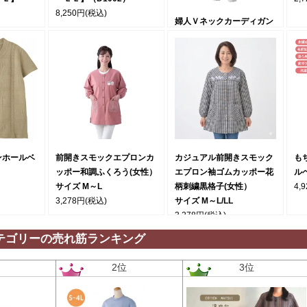
8,250円
(税込)
婦人Ｖネックカーディガン
C-04
S/Ｍ/Ｌ/LL/3L
4,620円
(税込)
ンホールベ
前開きスモックエプロンカ
カジュアル前開きスモック
も
ッポー和調ふくろう(女性）
エプロン袖ゴムカッポー花
ル
サイズ M～L
柄刺繍黒格子(女性）
4,
3,278円
(税込)
サイズ M～L/LL
3,278円
(税込)
テゴリーの売れ筋ランキング
位
2位
3位