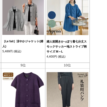
［Le fait］涼やかジャケット(婦
婦人前開きかっぽう着七分丈ス
人)
モックサッカー地ストライプ柄
5,489円
(税込)
サイズ M～L
4,400円
(税込)
9位
10位