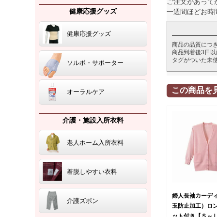
ご注文があって
健康応援グッズ
一週間ほどお時
健康応援グッズ
商品の品質につ
商品到着後3日
タグがついた未
ソルボ・サポーター
この商品を
オーラルケア
介護・施設入所衣料
老人ホーム入所衣料
着脱しやすい衣料
婦人長袖カーデ
介護ズボン
玉防止加工）ロ
ット付き【Ｓ～