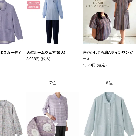
ポロカーディ
天竺ルームウェア(婦人)
涼やかしじら織Aラインワンピ
3,938円
(税込)
ース
4,378円
(税込)
位
7位
8位