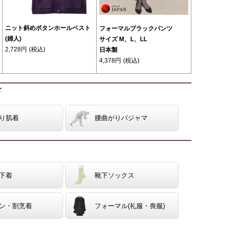
ニット斜めボタンホールベスト
フォーマルブラックパンツ
(婦人)
サイズ M、L、LL
2,728円
(税込)
日本製
4,378円
(税込)
方
り肌着
腰曲がりパジャマ
下着
靴下ソックス
ン・割烹着
フォーマル(礼服・喪服)