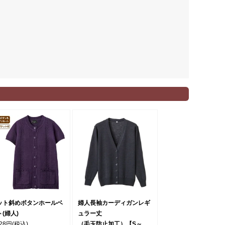
ット斜めボタンホールベ
婦人長袖カーディガンレギ
(婦人)
ュラー丈
728円
(税込)
（毛玉防止加工）【S～