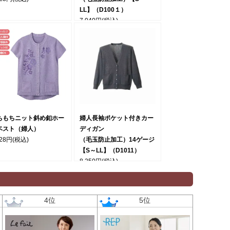
LL】（D100１）
7,040円
(税込)
ちもちニット斜め釦ホー
婦人長袖ポケット付きカー
ベスト（婦人）
ディガン
928円
(税込)
（毛玉防止加工）14ゲージ
【S～LL】（D1011）
8,250円
(税込)
4位
5位