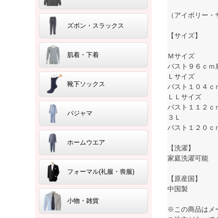
（アイボリー・
ズボン・スラックス
【サイズ】
肌着・下着
Ｍサイズ
バスト９６ｃｍ
Ｌサイズ
靴下ソックス
バスト１０４ｃ
ＬＬサイズ
バスト１１２ｃ
パジャマ
３Ｌ
バスト１２０ｃ
ホームウエア
【洗濯】
家庭洗濯可能
フォーマル(礼服・喪服)
【原産国】
中国製
小物・雑貨
※この商品はメ