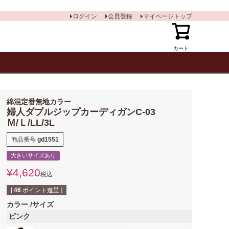
ログイン
会員登録
マイページトップ
カート
綿混定番無地カラー
婦人ダブルジップカーディガンC-03
Ｍ/Ｌ/LL/3L
商品番号
gd1551
大きいサイズあり
¥
4,620
税込
[
46
ポイント進呈 ]
カラー
サイズ
ピンク