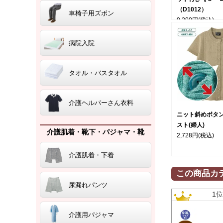
（D1012）
車椅子用ズボン
9,200円
(税込)
病院入院
タオル・バスタオル
介護ヘルパーさん衣料
ニット斜めボタ
スト(婦人)
介護肌着・靴下・パジャマ・靴
2,728円
(税込)
介護肌着・下着
この商品カ
尿漏れパンツ
1
介護用パジャマ