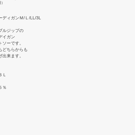
紺）
ィガンＭ/Ｌ/LL/3L
ブルジップの
デイガン
トソーです。
もどちらからも
げ出来ます。
３Ｌ
５％