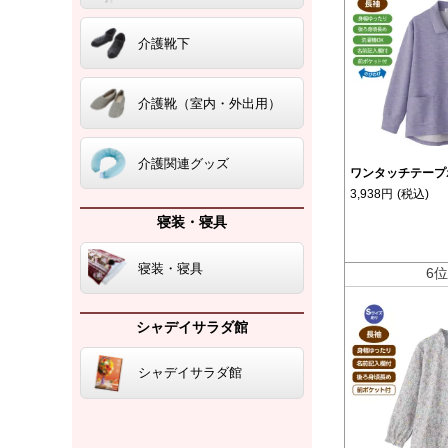
介護靴下
介護靴（室内・外出用）
介護関連グッズ
ワンタッチテープ
3,938円
(税込)
寝装・寝具
寝装・寝具
6
シャデイサラダ館
シャデイサラダ館