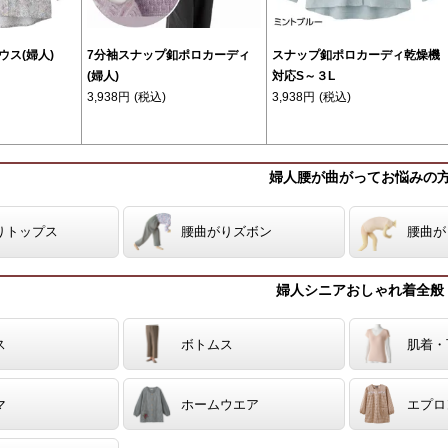
ス(婦人)
7分袖スナップ釦ポロカーディ
スナップ釦ポロカーディ乾燥機
(婦人)
対応S～３L
3,938円
(税込)
3,938円
(税込)
婦人腰が曲がってお悩みの
りトップス
腰曲がりズボン
腰曲が
婦人シニアおしゃれ着全般
ス
ボトムス
肌着・
マ
ホームウエア
エプロ