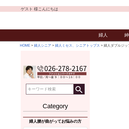
ゲスト 様こんにちは
婦人
紳
HOME
婦人シニア
婦人ミセス、シニアトップス
婦人ダブルジップカ
Category
婦人腰が曲がってお悩みの方