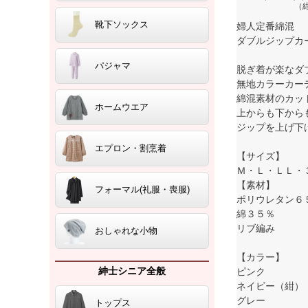
（
靴下ソックス
婦人定番綿混
ダブルジップカーデ
パジャマ
脱ぎ着が楽なダ
無地カラーカー
綿混素材のカッ
ホームウエア
上からも下から
ジップを上げ下
エプロン・割烹着
【サイズ】
Ｍ・Ｌ・ＬＬ・
【素材】
フォーマル(礼服・喪服)
ポリウレタン６
綿３５％
リブ編み
おしゃれな小物
【カラー】
紳士シニア全般
ピンク
ネイビー（紺）
グレー
トップス