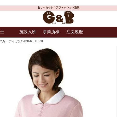
おしゃれなシニアファッション通販
士
施設入所
事業所様
注文履歴
ーディガンC-03Ｍ/Ｌ/LL/3L