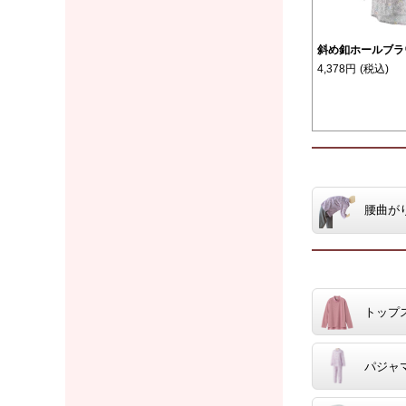
斜め釦ホールブラウ
4,378円
(税込)
腰曲が
トップ
パジャ