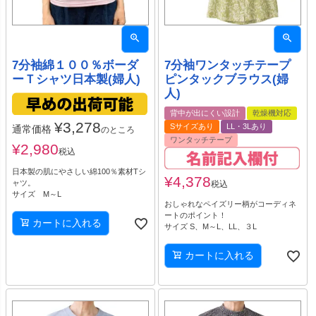
7分袖綿１００％ボーダ
7分袖ワンタッチテープ
ーＴシャツ日本製(婦人)
ピンタックブラウス(婦
人)
背中が出にくい設計
乾燥機対応
¥
3,278
Sサイズあり
LL・3Lあり
通常価格
のところ
ワンタッチテープ
¥
2,980
税込
日本製の肌にやさしい綿100％素材Tシ
¥
4,378
ャツ。
税込
サイズ M～L
おしゃれなペイズリー柄がコーディネ
ートのポイント！
カートに入れる
サイズ S、M～L、LL、３L
カートに入れる