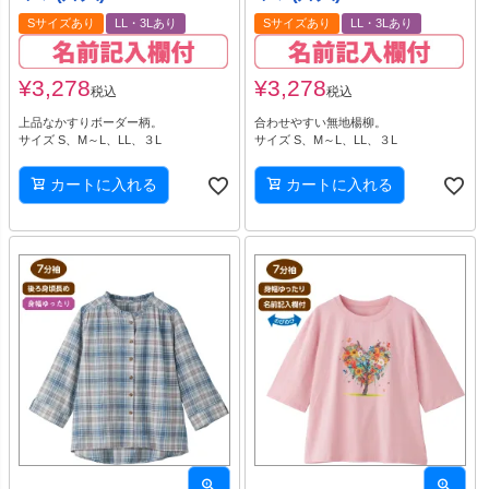
Sサイズあり
LL・3Lあり
Sサイズあり
LL・3Lあり
¥
3,278
¥
3,278
税込
税込
上品なかすりボーダー柄。
合わせやすい無地楊柳。
サイズ S、M～L、LL、３L
サイズ S、M～L、LL、３L
カートに入れる
カートに入れる