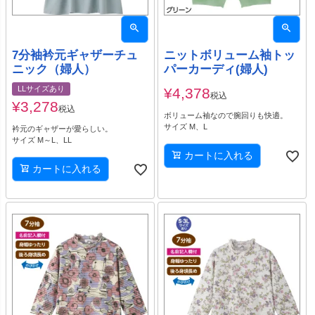
7分袖衿元ギャザーチュ
ニットボリューム袖トッ
ニック（婦人）
パーカーディ(婦人)
LLサイズあり
¥
4,378
税込
¥
3,278
税込
ボリューム袖なので腕回りも快適。
サイズ M、L
衿元のギャザーが愛らしい。
サイズ M～L、LL
カートに入れる
カートに入れる