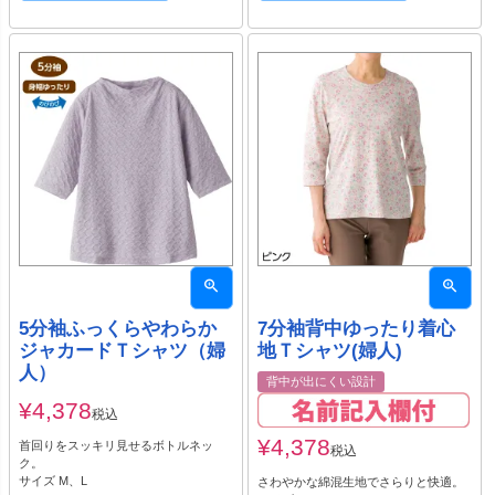
5分袖ふっくらやわらか
7分袖背中ゆったり着心
ジャカードＴシャツ（婦
地Ｔシャツ(婦人)
人）
背中が出にくい設計
¥
4,378
税込
¥
4,378
首回りをスッキリ見せるボトルネッ
税込
ク。
サイズ M、L
さわやかな綿混生地でさらりと快適。