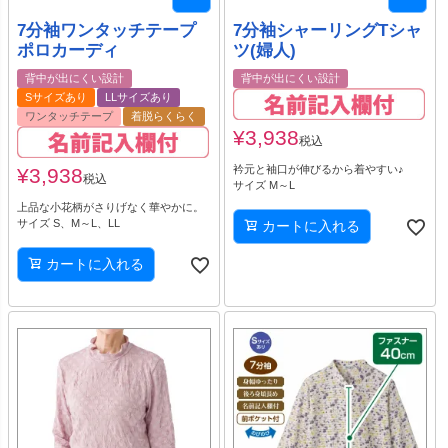
7分袖ワンタッチテープ
7分袖シャーリングTシャ
ポロカーディ
ツ(婦人)
背中が出にくい設計
背中が出にくい設計
Sサイズあり
LLサイズあり
ワンタッチテープ
着脱らくらく
¥
3,938
税込
衿元と袖口が伸びるから着やすい♪
¥
3,938
税込
サイズ M～L
上品な小花柄がさりげなく華やかに。
サイズ S、M～L、LL
カートに入れる
カートに入れる