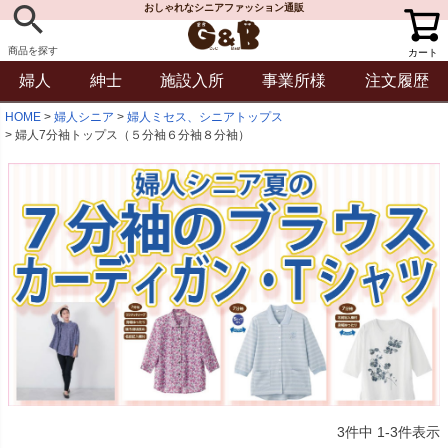
おしゃれなシニアファッション通販
商品を探す
カート
婦人
紳士
施設入所
事業所様
注文履歴
HOME
婦人シニア
婦人ミセス、シニアトップス
婦人7分袖トップス（５分袖６分袖８分袖）
3
件中
1
-
3
件表示