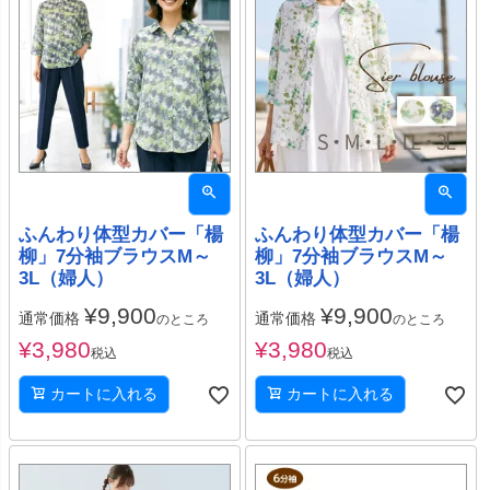
ふんわり体型カバー「楊
ふんわり体型カバー「楊
柳」7分袖ブラウスM～
柳」7分袖ブラウスM～
3L（婦人）
3L（婦人）
¥
9,900
¥
9,900
通常価格
通常価格
のところ
のところ
¥
3,980
¥
3,980
税込
税込
カートに入れる
カートに入れる