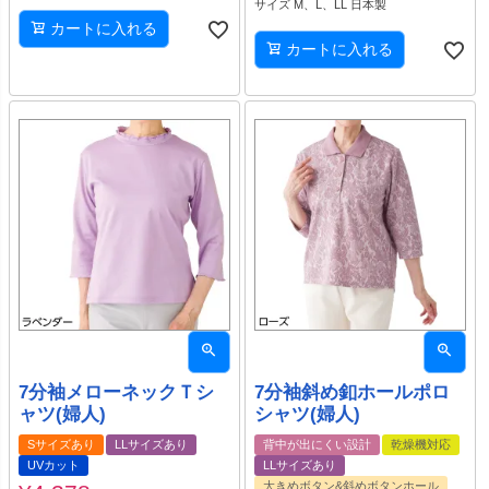
サイズ M、L、LL 日本製
カートに入れる
カートに入れる
7分袖メローネックＴシ
7分袖斜め釦ホールポロ
ャツ(婦人)
シャツ(婦人)
Sサイズあり
LLサイズあり
背中が出にくい設計
乾燥機対応
UVカット
LLサイズあり
大きめボタン&斜めボタンホール