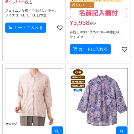
¥
4,378
税込
着脱らくらく
フェミニンな襟元で上品なカラー。
サイズ S、M、L、LL 日本製
¥
3,938
税込
カートに入れる
着脱しやすい長めの20㎝半開仕様。
サイズ M～L、LL
カートに入れる