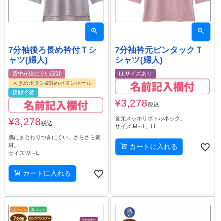
7分袖後ろ長め衿付Ｔシ
7分袖衿元ピンタックＴ
ャツ(婦人)
シャツ(婦人)
背中が出にくい設計
LLサイズあり
大きめボタン&斜めボタンホール
接触冷感
¥
3,278
税込
首元スッキリボトルネック。
¥
3,278
税込
サイズ M～L、LL
肌にまとわりつきにくい、さらさら素
材。
カートに入れる
サイズ M～L
カートに入れる