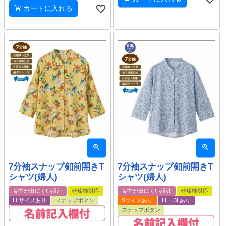
カートに入れる
7分袖スナップ釦前開きT
7分袖スナップ釦前開きT
シャツ(婦人)
シャツ(婦人)
背中が出にくい設計
乾燥機対応
背中が出にくい設計
乾燥機対応
LLサイズあり
スナップボタン
Sサイズあり
LL・3Lあり
スナップボタン