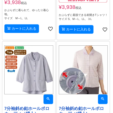
¥
3,938
税込
¥
3,938
税込
かぶらずに着られて、ゆったり着心
地。
かぶらずに着脱できる前開きTシャツ！
サイズ M～L、LL
サイズ S、M～L、LL、３L
カートに入れる
カートに入れる
7分袖斜め釦ホールポロ
7分袖斜め釦ホールポロ