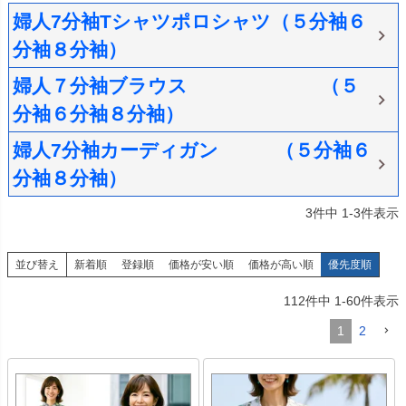
婦人7分袖Tシャツポロシャツ（５分袖６
分袖８分袖）
婦人７分袖ブラウス （５
分袖６分袖８分袖）
婦人7分袖カーディガン （５分袖６
分袖８分袖）
3
件中
1
-
3
件表示
並び替え
新着順
登録順
価格が安い順
価格が高い順
優先度順
112
件中
1
-
60
件表示
1
2