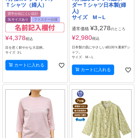
Ｔシャツ（婦人）
ダーＴシャツ日本製(婦
人)
背中が出にくい設計
サイズ M～L
3Lサイズあり
ファスナー仕様
¥
3,278
通常価格
のところ
¥
2,980
¥
4,378
税込
税込
日本製の肌にやさしい綿100％素材Tシ
目を惹く鮮やかな大花柄。
ャツ。
サイズ ３L
サイズ M～L
カートに入れる
カートに入れる