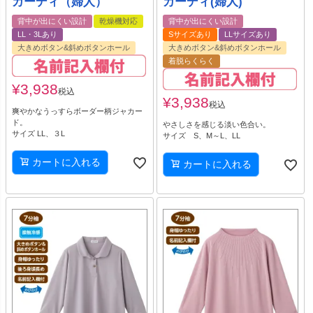
カーディ（婦人）
カーディ(婦人)
背中が出にくい設計
乾燥機対応
背中が出にくい設計
LL・3Lあり
Sサイズあり
LLサイズあり
大きめボタン&斜めボタンホール
大きめボタン&斜めボタンホール
着脱らくらく
¥
3,938
税込
¥
3,938
税込
爽やかなうっすらボーダー柄ジャカー
ド。
やさしさを感じる淡い色合い。
サイズ LL、３L
サイズ S、M～L、LL
カートに入れる
カートに入れる