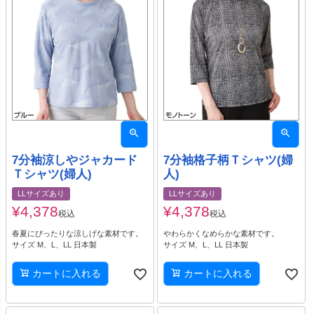
7分袖涼しやジャカード
7分袖格子柄Ｔシャツ(婦
Ｔシャツ(婦人)
人)
LLサイズあり
LLサイズあり
¥
4,378
¥
4,378
税込
税込
春夏にぴったりな涼しげな素材です。
やわらかくなめらかな素材です。
サイズ M、L、LL 日本製
サイズ M、L、LL 日本製
カートに入れる
カートに入れる