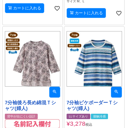
サイズ M、L
カートに入れる
カートに入れる
7分袖後ろ長め綿混Ｔシ
7分袖ピケボーダーＴシ
ャツ(婦人)
ャツ(婦人)
背中が出にくい設計
LLサイズあり
接触冷感
¥
3,278
税込