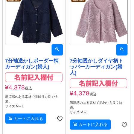
7分袖透かしボーダー柄
7分袖透かしダイヤ柄ト
カーディガン(婦人)
ッパーカーディガン(婦
人)
¥
4,378
税込
¥
4,378
税込
清涼感のある素材で肌触りも良く快
適。
清涼感のある素材で肌触りも良く快
サイズ M～L
適。
サイズ M～L
カートに入れる
カートに入れる