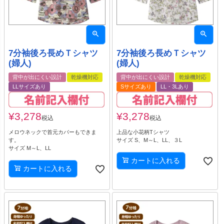
7分袖後ろ長めＴシャツ
7分袖後ろ長めＴシャツ
(婦人)
(婦人)
背中が出にくい設計
乾燥機対応
背中が出にくい設計
乾燥機対応
LLサイズあり
Sサイズあり
LL・3Lあり
¥
3,278
¥
3,278
税込
税込
メロウネックで首元カバーもできま
上品な小花柄Tシャツ
す。
サイズ S、M～L、LL、３L
サイズ M～L、LL
カートに入れる
カートに入れる