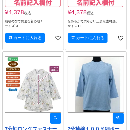
¥
4,378
¥
4,378
税込
税込
縦横のびて快適な着心地！
なめらかで柔らかい上質な素材感。
サイズ ３L
サイズ LL
カートに入れる
カートに入れる
7分袖ロングファスナー
7分袖綿１００％細ボー