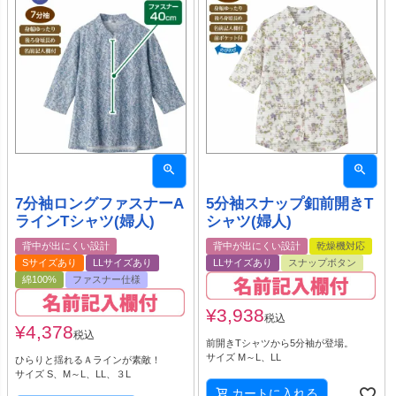
7分袖ロングファスナーA
5分袖スナップ釦前開きT
ラインTシャツ(婦人)
シャツ(婦人)
背中が出にくい設計
背中が出にくい設計
乾燥機対応
Sサイズあり
LLサイズあり
LLサイズあり
スナップボタン
綿100%
ファスナー仕様
¥
3,938
税込
¥
4,378
税込
前開きTシャツから5分袖が登場。
サイズ M～L、LL
ひらりと揺れるＡラインが素敵！
サイズ S、M～L、LL、３L
カートに入れる