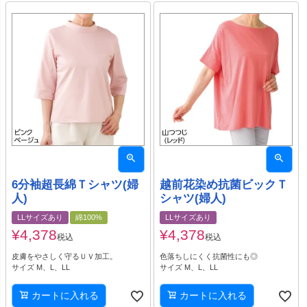
6分袖超長綿Ｔシャツ(婦
越前花染め抗菌ビックＴ
人)
シャツ(婦人)
LLサイズあり
綿100%
LLサイズあり
¥
4,378
¥
4,378
税込
税込
皮膚をやさしく守るＵＶ加工。
色落ちしにくく抗菌性にも◎
サイズ M、L、LL
サイズ M、L、LL
カートに入れる
カートに入れる