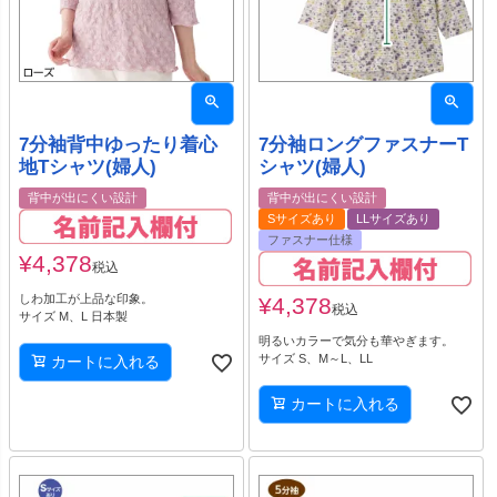
7分袖背中ゆったり着心
7分袖ロングファスナーT
地Tシャツ(婦人)
シャツ(婦人)
背中が出にくい設計
背中が出にくい設計
Sサイズあり
LLサイズあり
ファスナー仕様
¥
4,378
税込
しわ加工が上品な印象。
¥
4,378
税込
サイズ M、L 日本製
明るいカラーで気分も華やぎます。
サイズ S、M～L、LL
カートに入れる
カートに入れる