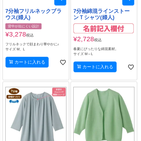
7分袖フリルネックブラ
7分袖綿混ラインストー
ウス(婦人)
ンＴシャツ(婦人)
背中が出にくい設計
¥
3,278
税込
¥
2,728
税込
フリルネックで顔まわり華やかに♪
春夏にぴったりな綿混素材。
サイズ M、L
サイズ M～L
カートに入れる
カートに入れる