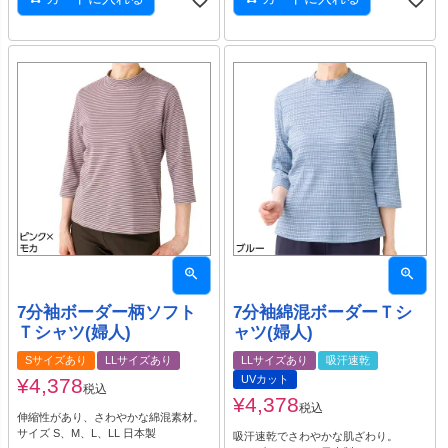
7分袖ボーダー柄ソフト
7分袖綿混ボーダーＴシ
Ｔシャツ(婦人)
ャツ(婦人)
Sサイズあり
LLサイズあり
LLサイズあり
吸汗速乾
UVカット
¥
4,378
税込
¥
4,378
税込
伸縮性があり、さわやかな綿混素材。
サイズ S、M、L、LL 日本製
吸汗速乾でさわやかな肌ざわり。