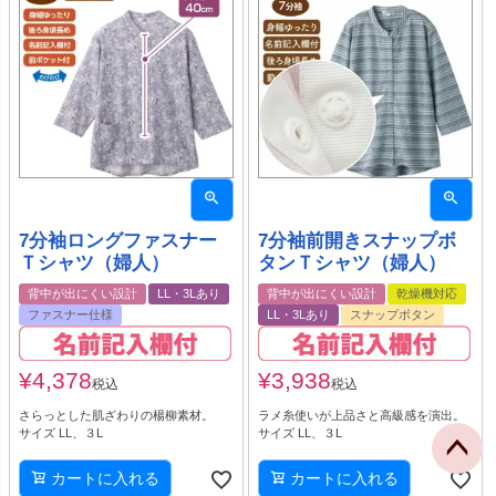
7分袖ロングファスナー
7分袖前開きスナップボ
Ｔシャツ（婦人）
タンＴシャツ（婦人）
背中が出にくい設計
LL・3Lあり
背中が出にくい設計
乾燥機対応
ファスナー仕様
LL・3Lあり
スナップボタン
¥
4,378
¥
3,938
税込
税込
さらっとした肌ざわりの楊柳素材。
ラメ糸使いが上品さと高級感を演出。
サイズ LL、３L
サイズ LL、３L
カートに入れる
カートに入れる