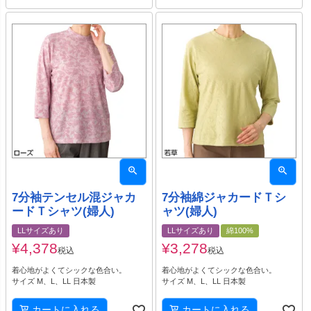
7分袖テンセル混ジャカ
7分袖綿ジャカードＴシ
ードＴシャツ(婦人)
ャツ(婦人)
LLサイズあり
LLサイズあり
綿100%
¥
4,378
¥
3,278
税込
税込
着心地がよくてシックな色合い。
着心地がよくてシックな色合い。
サイズ M、L、LL 日本製
サイズ M、L、LL 日本製
カートに入れる
カートに入れる