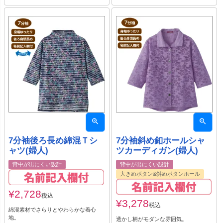
7分袖後ろ長め綿混Ｔシ
7分袖斜め釦ホールシャ
ャツ(婦人)
ツカーディガン(婦人)
背中が出にくい設計
背中が出にくい設計
大きめボタン&斜めボタンホール
¥
2,728
税込
¥
3,278
税込
綿混素材でさらりとやわらかな着心
地。
透かし柄がモダンな雰囲気。