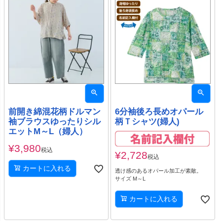
前開き綿混花柄ドルマン
6分袖後ろ長めオパール
袖ブラウスゆったりシル
柄Ｔシャツ(婦人)
エットM～L（婦人）
¥
3,980
税込
¥
2,728
税込
カートに入れる
透け感のあるオパール加工が素敵。
サイズ M～L
カートに入れる