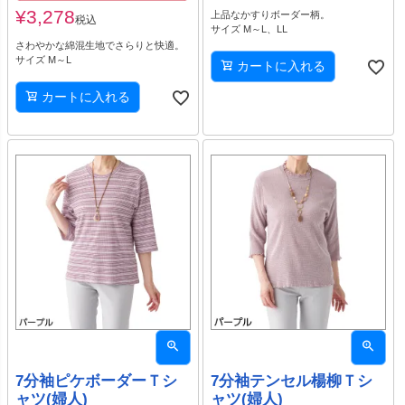
¥
3,278
上品なかすりボーダー柄。
税込
サイズ M～L、LL
さわやかな綿混生地でさらりと快適。
サイズ M～L
カートに入れる
カートに入れる
7分袖ピケボーダーＴシ
7分袖テンセル楊柳Ｔシ
ャツ(婦人)
ャツ(婦人)