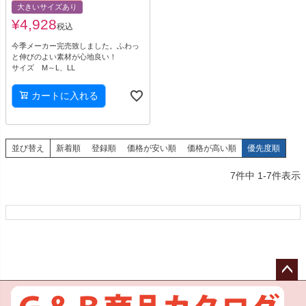
大きいサイズあり
¥
4,928
税込
今季メーカー完売致しました。ふわっ
と伸びのよい素材が心地良い！
サイズ M～L、LL
カートに入れる
並び替え
新着順
登録順
価格が安い順
価格が高い順
優先度順
7
件中
1
-
7
件表示
ペー
ジト