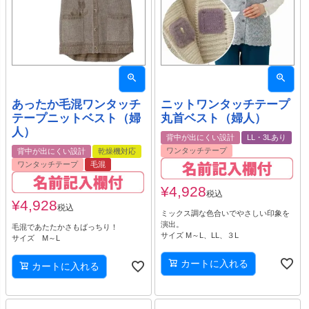
あったか毛混ワンタッチ
ニットワンタッチテープ
テープニットベスト（婦
丸首ベスト（婦人）
人）
背中が出にくい設計
LL・3Lあり
ワンタッチテープ
背中が出にくい設計
乾燥機対応
ワンタッチテープ
毛混
¥
4,928
税込
¥
4,928
税込
ミックス調な色合いでやさしい印象を
演出。
毛混であたたかさもばっちり！
サイズ M～L、LL、３L
サイズ M～L
カートに入れる
カートに入れる