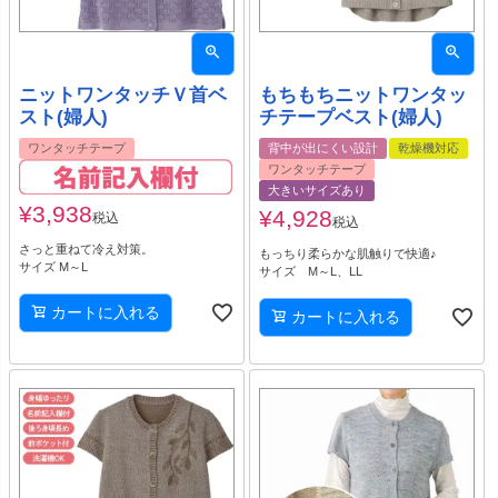
ニットワンタッチＶ首ベ
もちもちニットワンタッ
スト(婦人)
チテープベスト(婦人)
ワンタッチテープ
背中が出にくい設計
乾燥機対応
ワンタッチテープ
大きいサイズあり
¥
3,938
¥
4,928
税込
税込
さっと重ねて冷え対策。
もっちり柔らかな肌触りで快適♪
サイズ M～L
サイズ M～L、LL
カートに入れる
カートに入れる