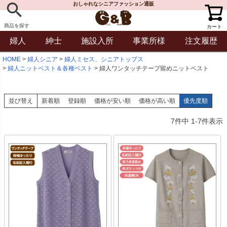
おしゃれなシニアファッション通販
商品を探す
カート
婦人
紳士
施設入所
事業所様
注文履歴
HOME
婦人シニア
婦人ミセス、シニアトップス
婦人ニットベスト＆各種ベスト
婦人ワンタッチテープ留めニットベスト
並び替え
新着順
登録順
価格が安い順
価格が高い順
優先度順
7
件中
1
-
7
件表示