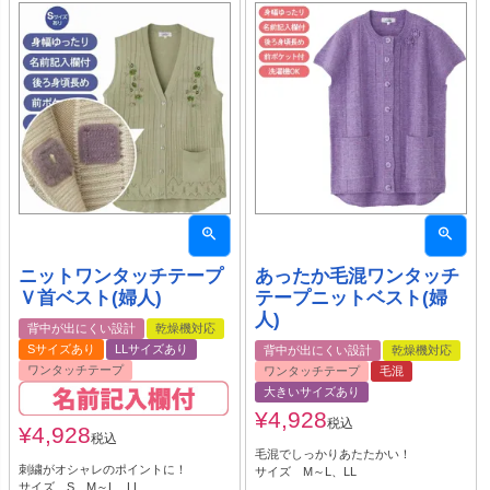
ニットワンタッチテープ
あったか毛混ワンタッチ
Ｖ首ベスト(婦人)
テープニットベスト(婦
人)
背中が出にくい設計
乾燥機対応
Sサイズあり
LLサイズあり
背中が出にくい設計
乾燥機対応
ワンタッチテープ
ワンタッチテープ
毛混
大きいサイズあり
¥
4,928
税込
¥
4,928
税込
毛混でしっかりあたたかい！
刺繍がオシャレのポイントに！
サイズ M～L、LL
サイズ S、M～L、LL