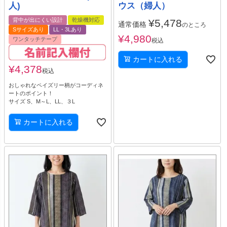
人)
ウス（婦人）
背中が出にくい設計
乾燥機対応
¥
5,478
通常価格
のところ
Sサイズあり
LL・3Lあり
¥
4,980
ワンタッチテープ
税込
カートに入れる
¥
4,378
税込
おしゃれなペイズリー柄がコーディネ
ートのポイント！
サイズ S、M～L、LL、３L
カートに入れる