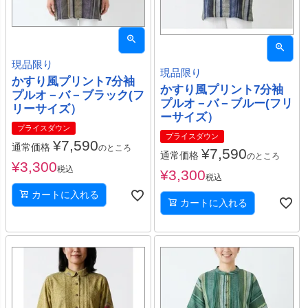
現品限り
現品限り
かすり風プリント7分袖
かすり風プリント7分袖
プルオ－バ－ブラック(フ
プルオ－バ－ブルー(フリ
リーサイズ）
ーサイズ）
プライスダウン
プライスダウン
¥
7,590
通常価格
のところ
¥
7,590
通常価格
のところ
¥
3,300
税込
¥
3,300
税込
カートに入れる
カートに入れる