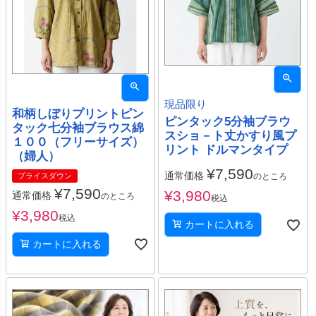
現品限り
和柄しぼりプリントピン
ピンタック5分袖ブラウ
タック七分袖ブラウス綿
スショ－ト丈かすり風プ
１００（フリーサイズ）
リント ドルマンタイプ
（婦人）
¥
7,590
通常価格
プライスダウン
のところ
¥
7,590
¥
3,980
通常価格
のところ
税込
¥
3,980
税込
カートに入れる
カートに入れる