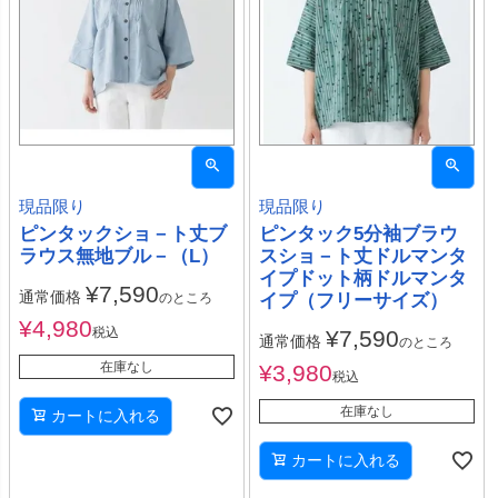
現品限り
現品限り
ピンタックショ－ト丈ブ
ピンタック5分袖ブラウ
ラウス無地ブル－（L）
スショ－ト丈ドルマンタ
イプドット柄ドルマンタ
¥
7,590
通常価格
のところ
イプ（フリーサイズ）
¥
4,980
税込
¥
7,590
通常価格
のところ
在庫なし
¥
3,980
税込
在庫なし
カートに入れる
カートに入れる