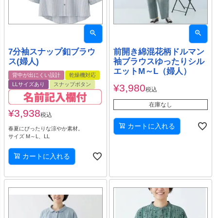
7分袖スナップ釦ブラウ
前開き綿混花柄ドルマン
ス(婦人)
袖ブラウスゆったりシル
エットM～L（婦人）
背中が出にくい設計
乾燥機対応
LLサイズあり
スナップボタン
¥
3,980
税込
在庫なし
¥
3,938
税込
カートに入れる
春夏にぴったりな涼やか素材。
サイズ M～L、LL
カートに入れる