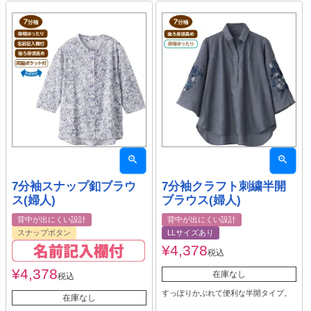
7分袖スナップ釦ブラウ
7分袖クラフト刺繍半開
ス(婦人)
ブラウス(婦人)
背中が出にくい設計
背中が出にくい設計
スナップボタン
LLサイズあり
¥
4,378
税込
¥
4,378
在庫なし
税込
すっぽりかぶれて便利な半開タイプ。
在庫なし