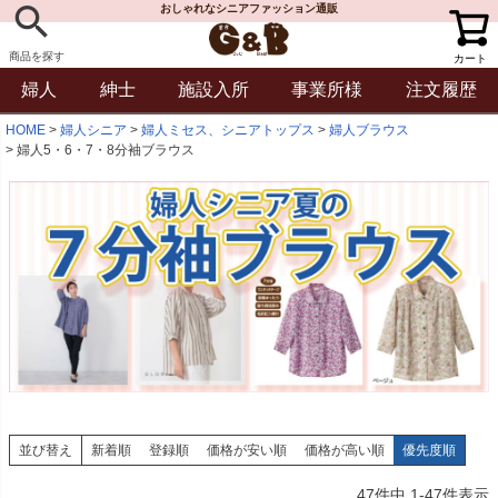
おしゃれなシニアファッション通販
商品を探す
カート
婦人
紳士
施設入所
事業所様
注文履歴
HOME
婦人シニア
婦人ミセス、シニアトップス
婦人ブラウス
婦人5・6・7・8分袖ブラウス
並び替え
新着順
登録順
価格が安い順
価格が高い順
優先度順
47
件中
1
-
47
件表示