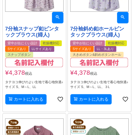
7分袖スナップ釦ピンタ
7分袖斜め釦ホールピン
ックブラウス(婦人)
タックブラウス(婦人)
背中が出にくい設計
乾燥機対応
背中が出にくい設計
乾燥機対応
Sサイズあり
LLサイズあり
Sサイズあり
LL・3Lあり
スナップボタン
大きめボタン&斜めボタンホール
¥
4,378
¥
4,378
税込
税込
タテヨコ伸びのよい生地で着心地快適♪
タテヨコ伸びのよい生地で着心地快適♪
サイズ S、M～L、LL
サイズ S、M～L、LL、３L
カートに入れる
カートに入れる