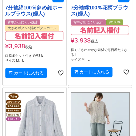
7分袖綿100％斜め釦ホー
7分袖綿100％花柄ブラウ
ルブラウス(婦人)
ス(婦人)
背中が出にくい設計
背中が出にくい設計
綿100%
大きめボタン&斜めボタンホール
¥
3,938
税込
¥
3,938
税込
軽くてさわやかな素材で毎日着たくな
る！
両脇ポケット付きで便利♪
サイズ M、L
サイズ M、L
カートに入れる
カートに入れる