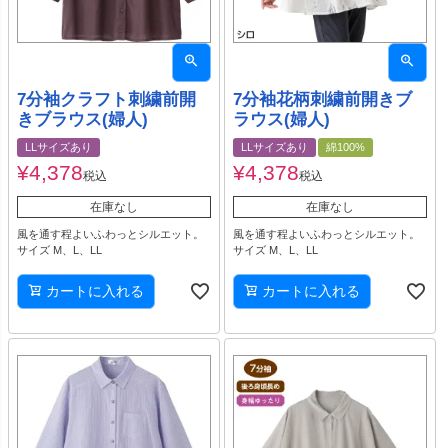
7分袖クラフト刺繍前開
7分袖花柄刺繍前開きブ
きブラウス(婦人)
ラウス(婦人)
LLサイズあり
LLサイズあり
綿100%
¥
4,378
¥
4,378
税込
税込
在庫なし
在庫なし
風を通す程よいふわっとシルエット。
風を通す程よいふわっとシルエット。
サイズ M、L、LL
サイズ M、L、LL
カートに入れる
カートに入れる