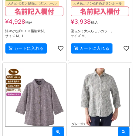
大きめボタン&斜めボタンホール
大きめボタン&斜めボタンホール
¥
4,928
¥
3,938
税込
税込
涼やかな綿100％楊柳素材。
柔らかく大人らしいカラー。
サイズ M、L
サイズ M、L
カートに入れる
カートに入れる