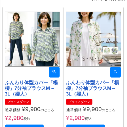
ふんわり体型カバー「楊
ふんわり体型カバー「楊
柳」7分袖ブラウスM～
柳」7分袖ブラウスM～
3L（婦人）
3L（婦人）
プライスダウン
プライスダウン
¥
9,900
¥
9,900
通常価格
通常価格
のところ
のところ
¥
2,980
¥
2,980
税込
税込