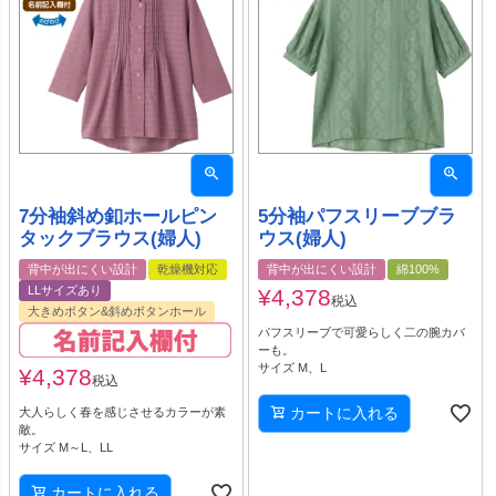
7分袖斜め釦ホールピン
5分袖パフスリーブブラ
タックブラウス(婦人)
ウス(婦人)
背中が出にくい設計
乾燥機対応
背中が出にくい設計
綿100%
LLサイズあり
¥
4,378
税込
大きめボタン&斜めボタンホール
パフスリーブで可愛らしく二の腕カバ
ーも。
サイズ M、L
¥
4,378
税込
カートに入れる
大人らしく春を感じさせるカラーが素
敵。
サイズ M～L、LL
カートに入れる