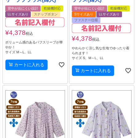
背中が出にくい設計
乾燥機対応
背中が出にくい設計
乾燥機対応
LLサイズあり
スナップボタン
Sサイズあり
LLサイズあり
ファスナー仕様
¥
4,378
税込
¥
4,378
税込
ボリューム感のあるパフスリーブが華
やか！
やわらかく涼し気な生地でゆったり着
サイズ M～L、LL
られます！
サイズ S、M～L、LL
カートに入れる
カートに入れる