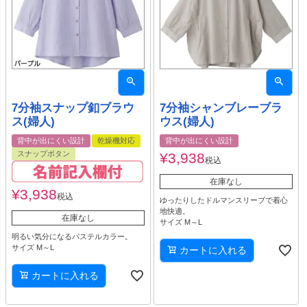
7分袖スナップ釦ブラウ
7分袖シャンブレーブラ
ス(婦人)
ウス(婦人)
背中が出にくい設計
乾燥機対応
背中が出にくい設計
スナップボタン
¥
3,938
税込
在庫なし
¥
3,938
税込
ゆったりしたドルマンスリーブで着心
地快適。
在庫なし
サイズ M～L
明るい気分になるパステルカラー。
サイズ M～L
カートに入れる
カートに入れる