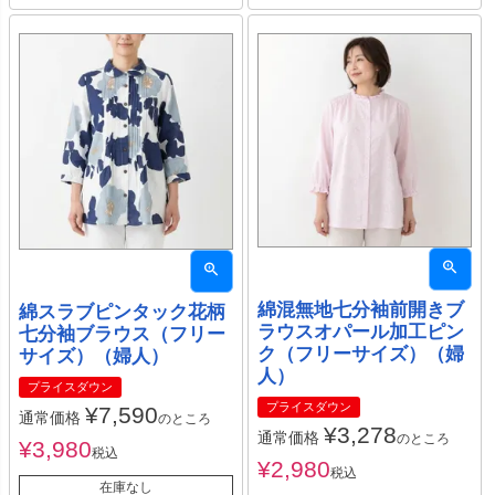
綿混無地七分袖前開きブ
綿スラブピンタック花柄
ラウスオパール加工ピン
七分袖ブラウス（フリー
ク（フリーサイズ）（婦
サイズ）（婦人）
人）
プライスダウン
プライスダウン
¥
7,590
通常価格
のところ
¥
3,278
通常価格
のところ
¥
3,980
税込
¥
2,980
税込
在庫なし