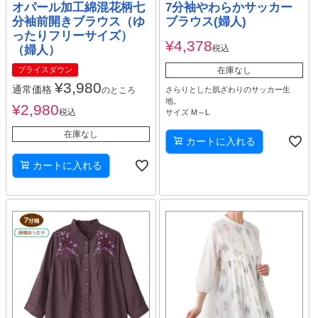
オパール加工綿混花柄七
7分袖やわらかサッカー
分袖前開きブラウス（ゆ
ブラウス(婦人)
ったりフリーサイズ）
¥
4,378
（婦人）
税込
プライスダウン
在庫なし
¥
3,980
通常価格
のところ
さらりとした肌ざわりのサッカー生
地。
¥
2,980
税込
サイズ M～L
在庫なし
カートに入れる
カートに入れる