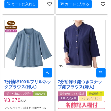
カートに入れる
カートに入れる
7分袖綿100％フリルネッ
7分袖飾り釦つきスナッ
クブラウス(婦人)
プ釦ブラウス(婦人)
背中が出にくい設計
綿100%
背中が出にくい設計
乾燥機対応
LLサイズあり
スナップボタン
¥
3,278
税込
フリルネックで顔まわり華やかに♪