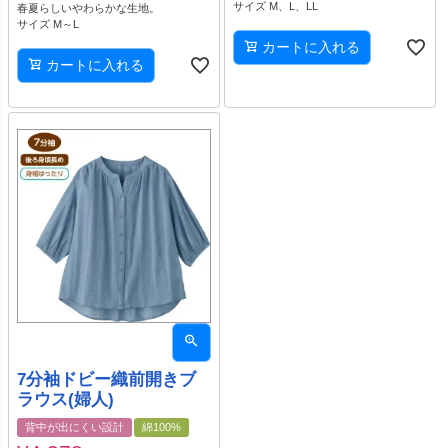
サイズ M、L、LL
春夏らしいやわらかな生地。
サイズ M～L
カートに入れる
カートに入れる
7分袖ドビー織前開きブ
ラウス(婦人)
背中が出にくい設計
綿100%