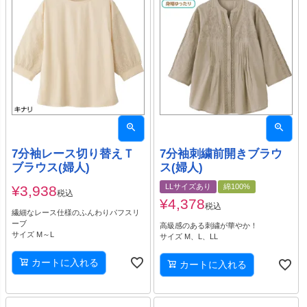
7分袖レース切り替えＴ
7分袖刺繍前開きブラウ
ブラウス(婦人)
ス(婦人)
LLサイズあり
綿100%
¥
3,938
税込
¥
4,378
税込
繊細なレース仕様のふんわりパフスリ
ーブ
高級感のある刺繍が華やか！
サイズ M～L
サイズ M、L、LL
カートに入れる
カートに入れる