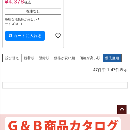
¥
4,378
税込
在庫なし
繊細な地模様が美しい！
サイズ M、L
カートに入れる
並び替え
新着順
登録順
価格が安い順
価格が高い順
優先度順
47
件中
1
-
47
件表示
ペー
ジト
ップ