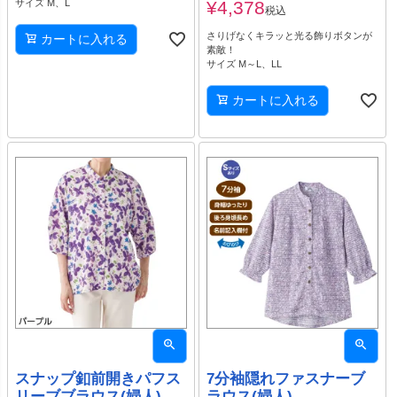
サイズ M、L
¥
4,378
税込
さりげなくキラッと光る飾りボタンが
カートに入れる
素敵！
サイズ M～L、LL
カートに入れる
スナップ釦前開きパフス
7分袖隠れファスナーブ
リーブブラウス(婦人)
ラウス(婦人)