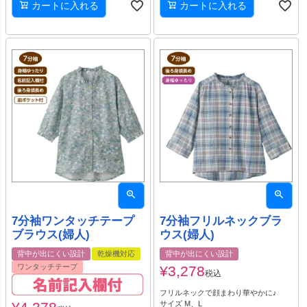
カートに入れる
カートに入れる
7分袖ワンタッチテープ
7分袖フリルネックブラ
ブラウス(婦人)
ウス(婦人)
背中が出にくい設計
乾燥機対応
背中が出にくい設計
ワンタッチテープ
¥
3,278
税込
フリルネックで顔まわり華やかに♪
サイズ M、L