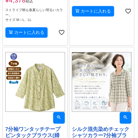
¥
4,378
税込
ストライプ柄も春夏らしい明るいカラ
カートに入れる
ー。
サイズ M～L、LL
カートに入れる
7分袖ワンタッチテープ
シルク混先染めチェック
ピンタックブラウス(婦
シャツカラー7分袖ブラ