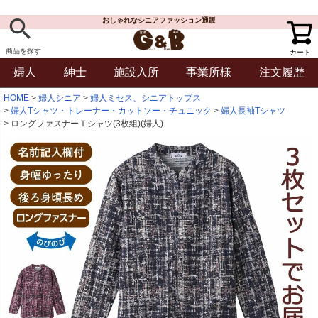
おしゃれなシニアファッション通販
商品を探す
カート
婦人
紳士
施設入所
事業所様
注文履歴
HOME
婦人シニア
婦人ミセス、シニアトップス
婦人Tシャツ・トレーナー・カットソー・チュニック
婦人長袖Tシャツ
ロングファスナーＴシャツ(3枚組)(婦人)