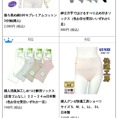
紳士片手ではけるすべり止め付きソ
後ろ長め綿100％プレミアムコットン
ックス（色お任せ受注いいずれか1
3分袖(婦人)
足）
2,080円
(税込)
880円
(税込)
5位
6位
婦人消臭加工しめつけ解消ソックス
(足首ゴムなし）２２～２４㎝日本製
婦人グンゼ快適工房ショーツ
（色お任せ受注いずれか一足）
サイズ S、M、L、LL、３L
748円
(税込)
日本製
715円
(税込)