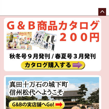
ペー
ジト
ップ
へ