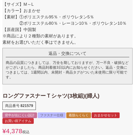
【サイズ】M～L
【カラー】おまかせ
【素材】①ポリエステル95％・ポリウレタン5％
②ポリエステル80％・レーヨン10％・ポリウレタン10％
【原産国】中国製
※商品により２種類の素材があります。
素材をお選びいただく事はできません。
返品・交換について
商品の品質につきましては、万全を期しておりますが、万一不良・破損など
がございましたら、商品到着後3日以内にお知らせください。返品・交換に
つきましては、1週間以内、未開封・商品タグがついた未使用に限り可能で
す。
ロングファスナーＴシャツ(3枚組)(婦人)
商品番号
821579
背中が出にくい設計
ファスナー仕様
着脱らくらく
おまかせセット
お買い得アイテム
¥
4,378
税込