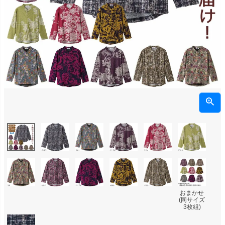
おまかせ
(同サイズ
3枚組)