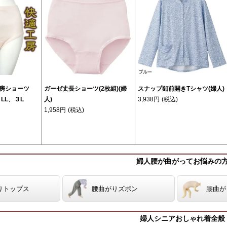
房ショーツ
ガーゼ丈長ショーツ(2枚組)(婦
スナップ釦前開きTシャツ(婦人)
LL、３L
人)
3,938円
(税込)
1,958円
(税込)
婦人腰が曲がってお悩みの
りトップス
腰曲がりズボン
腰曲が
婦人シニアおしゃれ着全般