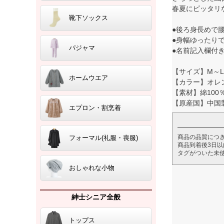
春夏にピッタリ
靴下ソックス
●後ろ身長めで
●身幅ゆったり
パジャマ
●名前記入欄付
【サイズ】M～L
ホームウエア
【カラー】オレ
【素材】綿100
【原産国】中国
エプロン・割烹着
商品の品質につ
フォーマル(礼服・喪服)
商品到着後3日
タグがついた未
おしゃれな小物
紳士シニア全般
トップス