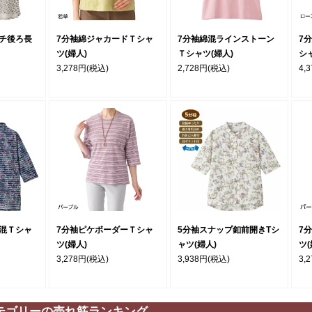
チ後ろ長
7分袖綿ジャカードＴシャ
7分袖綿混ラインストーン
7
ツ(婦人)
Ｔシャツ(婦人)
シ
3,278円
(税込)
2,728円
(税込)
4,
混Ｔシャ
7分袖ピケボーダーＴシャ
5分袖スナップ釦前開きTシ
7
ツ(婦人)
ャツ(婦人)
ツ(
3,278円
(税込)
3,938円
(税込)
3,
テゴリーの売れ筋ランキング