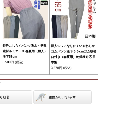
特許こしらくパンツ吸水・発散
婦人シワになりにくいやわらか
素材ルミエース 春夏用（婦人）
ゴムパンツ股下５５cmゴム取替
股下58cm
口付き（春夏用）乾燥機対応 日
3,500円
(税込)
本製
3,278円
(税込)
方
り肌着
腰曲がりパジャマ