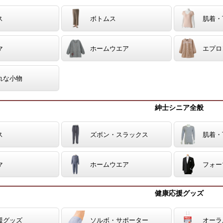
ス
ボトムス
肌着・
マ
ホームウエア
エプロ
れな小物
紳士シニア全般
ス
ズボン・スラックス
肌着・
マ
ホームウエア
フォー
健康応援グッズ
援グッズ
ソルボ・サポーター
オーラ