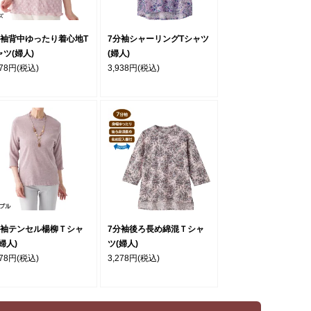
分袖背中ゆったり着心地T
7分袖シャーリングTシャツ
ャツ(婦人)
(婦人)
378円
(税込)
3,938円
(税込)
分袖テンセル楊柳Ｔシャ
7分袖後ろ長め綿混Ｔシャ
婦人)
ツ(婦人)
278円
(税込)
3,278円
(税込)