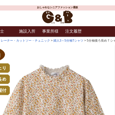
おしゃれなシニアファッション通販
士
施設入所
事業所様
注文履歴
トレーナー・カットソー・チュニック
婦人3～5分袖Tシャツ
5分袖後ろ長めＴシャ