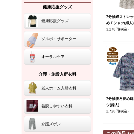
健康応援グッズ
7分袖綿ストレッ
健康応援グッズ
めＴシャツ(婦人)
3,278円
(税込)
ソルボ・サポーター
オーラルケア
介護・施設入所衣料
老人ホーム入所衣料
7分袖後ろ長め綿
ツ(婦人)
着脱しやすい衣料
2,728円
(税込)
介護ズボン
この商品カ