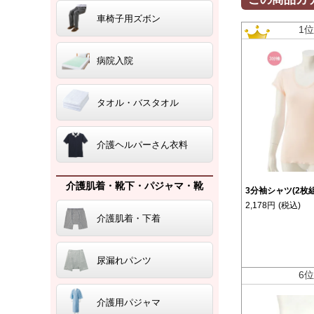
車椅子用ズボン
1
病院入院
タオル・バスタオル
介護ヘルパーさん衣料
介護肌着・靴下・パジャマ・靴
3分袖シャツ(2枚
2,178円
(税込)
介護肌着・下着
尿漏れパンツ
6
介護用パジャマ