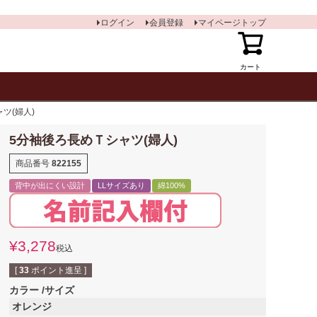
ログイン
会員登録
マイページトップ
カート
ツ(婦人)
5分袖後ろ長めＴシャツ(婦人)
商品番号
822155
背中が出にくい設計
LLサイズあり
綿100%
¥
3,278
税込
[
33
ポイント進呈 ]
カラー
サイズ
オレンジ