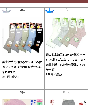
4位
5位
婦人消臭加工しめつけ解消ソッ
クス(足首ゴムなし）２２～２４
紳士片手ではけるすべり止め付
㎝日本製（色お任せ受注いずれ
きソックス（色お任せ受注いい
か一足）
ずれか1足）
748円
(税込)
880円
(税込)
9位
10位