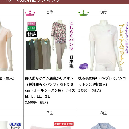
位
2位
3位
組)（婦人）
婦人柔らかゴム腰曲がりズボン
後ろ長め綿100％プレミアムコ
（特許腰らくパンツ）股下５８
ットン3分袖(婦人)
cm（オールシーズン用）サイズ
2,080円
(税込)
M、L、LL、３L
3,500円
(税込)
位
7位
8位