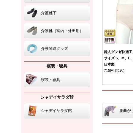
介護靴下
介護靴（室内・外出用）
介護関連グッズ
婦人グンゼ快適工
サイズ S、M、L、
日本製
寝装・寝具
715円
(税込)
寝装・寝具
シャデイサラダ館
腰曲が
シャデイサラダ館