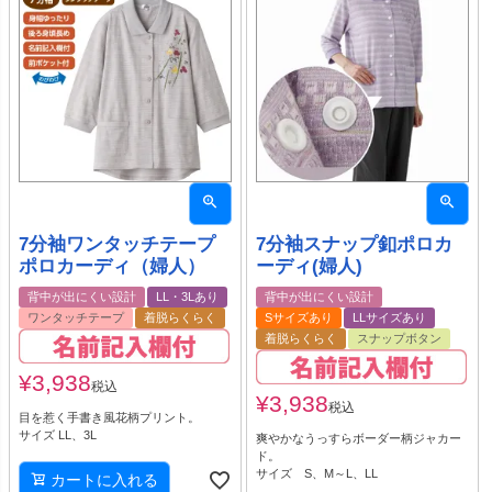
7分袖ワンタッチテープ
7分袖スナップ釦ポロカ
ポロカーディ（婦人）
ーディ(婦人)
背中が出にくい設計
LL・3Lあり
背中が出にくい設計
ワンタッチテープ
着脱らくらく
Sサイズあり
LLサイズあり
着脱らくらく
スナップボタン
¥
3,938
税込
¥
3,938
税込
目を惹く手書き風花柄プリント。
サイズ LL、3L
爽やかなうっすらボーダー柄ジャカー
ド。
サイズ S、M～L、LL
カートに入れる