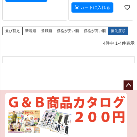
カートに入れる
並び替え
新着順
登録順
価格が安い順
価格が高い順
優先度順
4
件中
1
-
4
件表示
ペー
ジト
ップ
へ