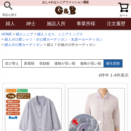
おしゃれなシニアファッション通販
商品を探す
カート
婦人
紳士
施設入所
事業所様
注文履歴
HOME
婦人シニア
婦人ミセス、シニアトップス
婦人ポロ襟シャツ・ポロ襟カーディガン・丸首ーカーディガン
婦人ポロ襟カーディガン
婦人７分袖ポロ衿カーディガン
並び替え
新着順
登録順
価格が安い順
価格が高い順
優先度順
4
件中
1
-
4
件表示