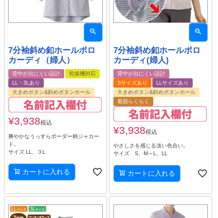
7分袖斜め釦ホールポロ
7分袖斜め釦ホールポロ
カーディ（婦人）
カーディ(婦人)
背中が出にくい設計
乾燥機対応
背中が出にくい設計
LL・3Lあり
Sサイズあり
LLサイズあり
大きめボタン&斜めボタンホール
大きめボタン&斜めボタンホール
着脱らくらく
¥
3,938
税込
¥
3,938
税込
爽やかなうっすらボーダー柄ジャカー
ド。
やさしさを感じる淡い色合い。
サイズ LL、３L
サイズ S、M～L、LL
カートに入れる
カートに入れる