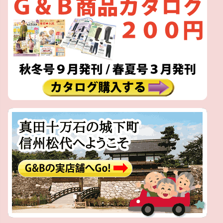
ジト
ップ
へ