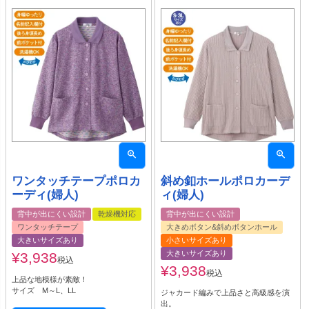
ワンタッチテープポロカ
斜め釦ホールポロカーデ
ーディ(婦人)
ィ(婦人)
背中が出にくい設計
乾燥機対応
背中が出にくい設計
ワンタッチテープ
大きめボタン&斜めボタンホール
大きいサイズあり
小さいサイズあり
大きいサイズあり
¥
3,938
税込
¥
3,938
税込
上品な地模様が素敵！
サイズ M～L、LL
ジャカード編みで上品さと高級感を演
出。