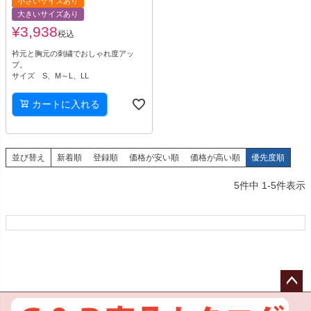
小さいサイズあり
大きいサイズあり
¥
3,938
税込
衿元と胸元の刺繍でおしゃれ度アッ
プ。
サイズ S、M～L、LL
カートに入れる
並び替え
新着順
登録順
価格が安い順
価格が高い順
優先度順
5
件中
1
-
5
件表示
ペー