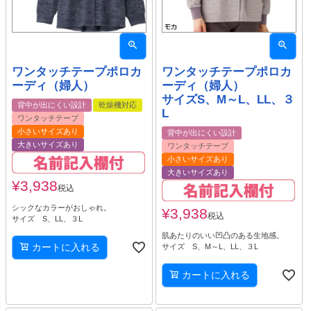
ワンタッチテープポロカ
ワンタッチテープポロカ
ーディ（婦人）
ーディ（婦人）
サイズS、M～L、LL、３
背中が出にくい設計
乾燥機対応
L
ワンタッチテープ
小さいサイズあり
背中が出にくい設計
大きいサイズあり
ワンタッチテープ
小さいサイズあり
大きいサイズあり
¥
3,938
税込
シックなカラーがおしゃれ。
¥
3,938
税込
サイズ S、LL、３L
肌あたりのいい凹凸のある生地感。
カートに入れる
サイズ S、M～L、LL、３L
カートに入れる