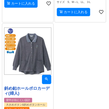
サイズ S、M～L、LL、３L
カートに入れる
カートに入れる
斜め釦ホールポロカーデ
ィ(婦人)
背中が出にくい設計
大きめボタン&斜めボタンホール