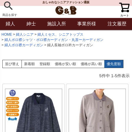
おしゃれなシニアファッション通販
商品を探す
カート
婦人
紳士
施設入所
事業所様
注文履歴
HOME
婦人シニア
婦人ミセス、シニアトップス
婦人ポロ襟シャツ・ポロ襟カーディガン・丸首ーカーディガン
婦人ポロ襟カーディガン
婦人長袖ポロ衿カーディガン
並び替え
新着順
登録順
価格が安い順
価格が高い順
優先度順
5
件中
1
-
5
件表示