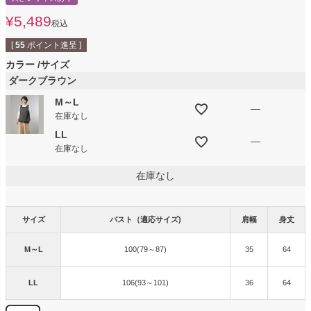
¥
5,489
税込
[
55
ポイント進呈 ]
カラー
サイズ
ダークブラウン
M～L
—
在庫なし
LL
—
在庫なし
在庫なし
サイズ
バスト（適応サイズ)
肩幅
身丈
M～L
100(79～87)
35
64
LL
106(93～101)
36
64