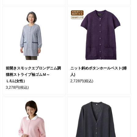
前開きスモックエプロンデニム調
ニット斜めボタンホールベスト(婦
猫柄ストライプ袖ゴムＭ～
人)
Ｌ/LL(女性）
2,728円
(税込)
3,278円
(税込)