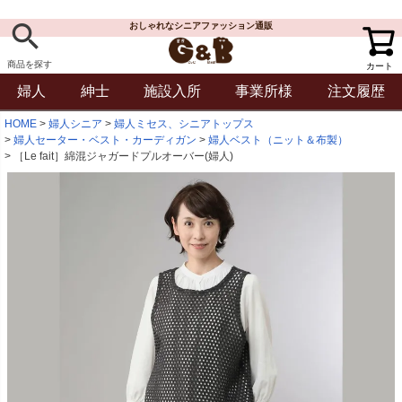
おしゃれなシニアファッション通販
商品を探す
カート
婦人
紳士
施設入所
事業所様
注文履歴
HOME
婦人シニア
婦人ミセス、シニアトップス
婦人セーター・ベスト・カーディガン
婦人ベスト（ニット＆布製）
［Le fait］綿混ジャガードプルオーバー(婦人)