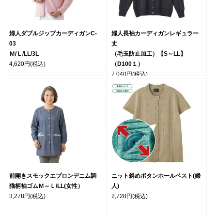
婦人ダブルジップカーディガンC-
婦人長袖カーディガンレギュラー
03
丈
Ｍ/Ｌ/LL/3L
（毛玉防止加工）【S～LL】
4,620円
(税込)
（D100１）
7,040円
(税込)
前開きスモックエプロンデニム調
ニット斜めボタンホールベスト(婦
猫柄袖ゴムＭ～Ｌ/LL(女性）
人)
3,278円
(税込)
2,728円
(税込)