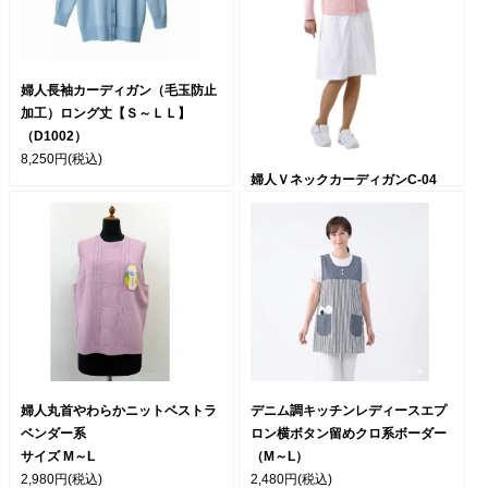
婦人長袖カーディガン（毛玉防止
加工）ロング丈【Ｓ～ＬＬ】
（D1002）
8,250円
(税込)
婦人ＶネックカーディガンC-04
S/Ｍ/Ｌ/LL/3L
4,620円
(税込)
婦人丸首やわらかニットベストラ
デニム調キッチンレディースエプ
ベンダー系
ロン横ボタン留めクロ系ボーダー
サイズ M～L
（M～L）
2,980円
(税込)
2,480円
(税込)