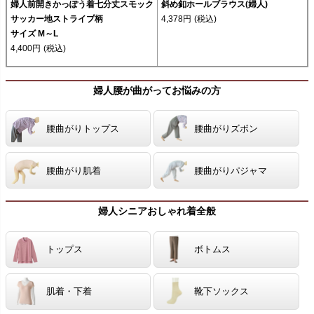
婦人前開きかっぽう着七分丈スモック
斜め釦ホールブラウス(婦人)
サッカー地ストライプ柄
4,378円
(税込)
サイズ M～L
4,400円
(税込)
婦人腰が曲がってお悩みの方
腰曲がりトップス
腰曲がりズボン
腰曲がり肌着
腰曲がりパジャマ
婦人シニアおしゃれ着全般
トップス
ボトムス
肌着・下着
靴下ソックス