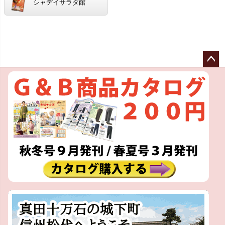
シャデイサラダ館
ペー
ジト
ップ
へ