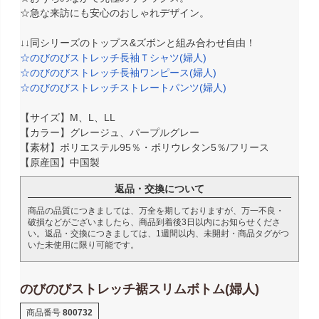
☆急な来訪にも安心のおしゃれデザイン。
↓↓同シリーズのトップス&ズボンと組み合わせ自由！
☆のびのびストレッチ長袖Ｔシャツ(婦人)
☆のびのびストレッチ長袖ワンピース(婦人)
☆のびのびストレッチストレートパンツ(婦人)
【サイズ】M、L、LL
【カラー】グレージュ、パープルグレー
【素材】ポリエステル95％・ポリウレタン5％/フリース
【原産国】中国製
返品・交換について
商品の品質につきましては、万全を期しておりますが、万一不良・
破損などがございましたら、商品到着後3日以内にお知らせくださ
い。返品・交換につきましては、1週間以内、未開封・商品タグがつ
いた未使用に限り可能です。
のびのびストレッチ裾スリムボトム(婦人)
商品番号
800732