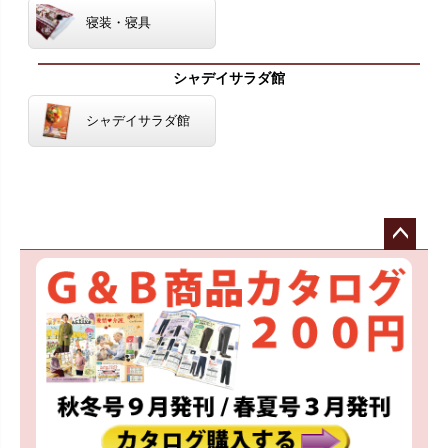
寝装・寝具
シャデイサラダ館
シャデイサラダ館
ペー
ジト
ップ
へ