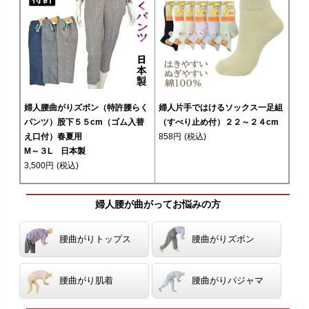
婦人腰曲がりズボン（特許腰らく
婦人片手ではけるソックス一足組
パンツ）股下５５cm（ゴム入替
（すべり止め付）２２～２４cm
え口付）春夏用
858円
(税込)
M～３L 日本製
3,500円
(税込)
婦人腰が曲がってお悩みの方
腰曲がりトップス
腰曲がりズボン
腰曲がり肌着
腰曲がりパジャマ