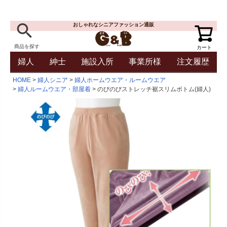
おしゃれなシニアファッション通販
商品を探す
カート
婦人
紳士
施設入所
事業所様
注文履歴
HOME
婦人シニア
婦人ホームウエア・ルームウエア
婦人ルームウエア・部屋着
のびのびストレッチ裾スリムボトム(婦人)