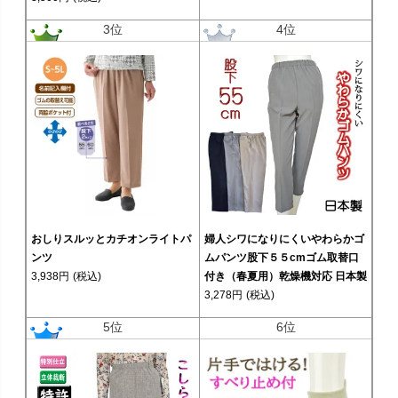
3位
4位
おしりスルッとカチオンライトパ
婦人シワになりにくいやわらかゴ
ンツ
ムパンツ股下５５cmゴム取替口
3,938円
(税込)
付き（春夏用）乾燥機対応 日本製
3,278円
(税込)
5位
6位