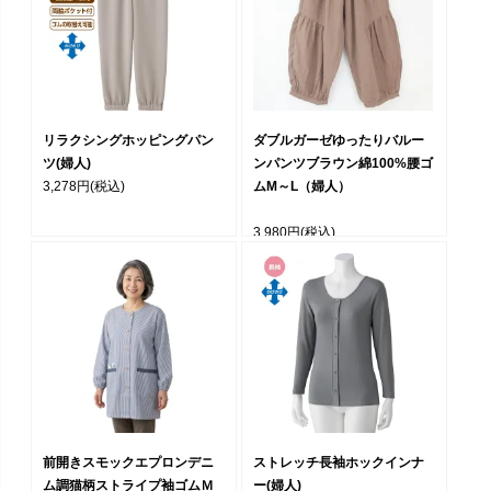
リラクシングホッピングパン
ダブルガーゼゆったりバルー
ツ(婦人)
ンパンツブラウン綿100%腰ゴ
3,278円
(税込)
ムM～L（婦人）
3,980円
(税込)
前開きスモックエプロンデニ
ストレッチ長袖ホックインナ
ム調猫柄ストライプ袖ゴムＭ
ー(婦人)