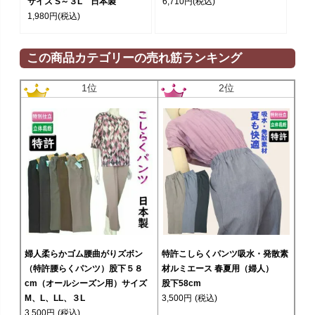
サイズ S～３L 日本製
6,710円
(税込)
1,980円
(税込)
この商品カテゴリーの売れ筋ランキング
1位
2位
婦人柔らかゴム腰曲がりズボン
特許こしらくパンツ吸水・発散素
（特許腰らくパンツ）股下５８
材ルミエース 春夏用（婦人）
cm（オールシーズン用）サイズ
股下58cm
M、L、LL、３L
3,500円
(税込)
3,500円
(税込)