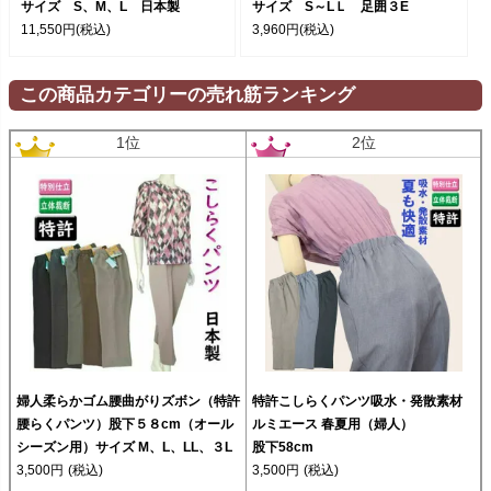
サイズ S、M、L 日本製
サイズ S～LＬ 足囲３E
11,550円
(税込)
3,960円
(税込)
この商品カテゴリーの売れ筋ランキング
1位
2位
婦人柔らかゴム腰曲がりズボン（特許
特許こしらくパンツ吸水・発散素材
腰らくパンツ）股下５８cm（オール
ルミエース 春夏用（婦人）
シーズン用）サイズ M、L、LL、３L
股下58cm
3,500円
(税込)
3,500円
(税込)