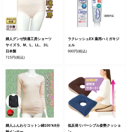
婦人グンゼ快適工房ショーツ
ラクレッシュEX 薬用ハミガキジ
サイズ S、M、L、LL、３L
ェル
日本製
990円
(税込)
715円
(税込)
婦人ふんわりコットン綿100％8分
低反発リバーシブル姿勢クッショ
袖インナー
ン