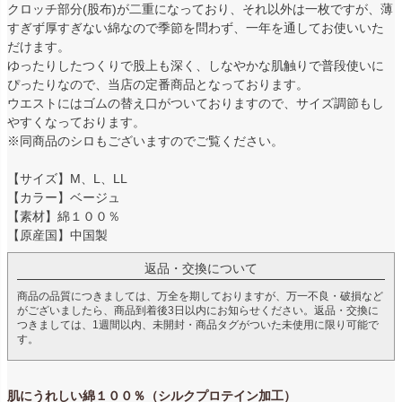
クロッチ部分(股布)が二重になっており、それ以外は一枚ですが、薄
すぎず厚すぎない綿なので季節を問わず、一年を通してお使いいた
だけます。
ゆったりしたつくりで股上も深く、しなやかな肌触りで普段使いに
ぴったりなので、当店の定番商品となっております。
ウエストにはゴムの替え口がついておりますので、サイズ調節もし
やすくなっております。
※同商品のシロもございますのでご覧ください。
【サイズ】M、L、LL
【カラー】ベージュ
【素材】綿１００％
【原産国】中国製
返品・交換について
商品の品質につきましては、万全を期しておりますが、万一不良・破損など
がございましたら、商品到着後3日以内にお知らせください。返品・交換に
つきましては、1週間以内、未開封・商品タグがついた未使用に限り可能で
す。
肌にうれしい綿１００％（シルクプロテイン加工）