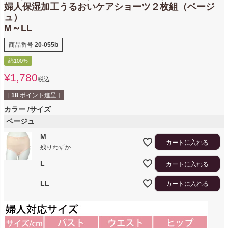
婦人保湿加工うるおいケアショーツ２枚組（ベージ
ュ）
M～LL
商品番号
20-055b
綿100%
¥
1,780
税込
[
18
ポイント進呈 ]
カラー
サイズ
ベージュ
M
カートに入れる
残りわずか
L
カートに入れる
LL
カートに入れる