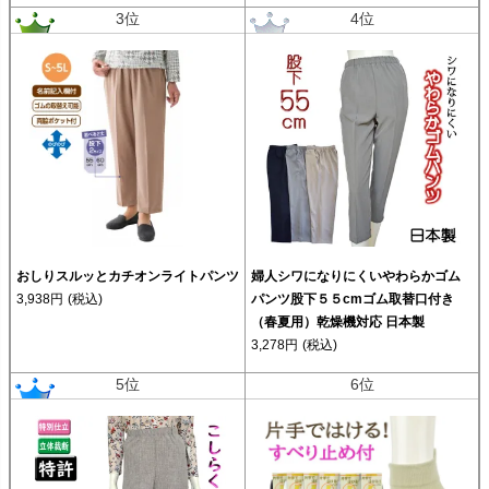
3位
4位
おしりスルッとカチオンライトパンツ
婦人シワになりにくいやわらかゴム
3,938円
(税込)
パンツ股下５５cmゴム取替口付き
（春夏用）乾燥機対応 日本製
3,278円
(税込)
5位
6位