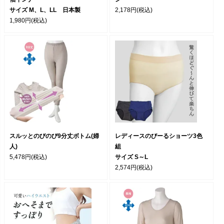
サイズ M、L、LL 日本製
2,178円
(税込)
1,980円
(税込)
スルッとのびのび9分丈ボトム(婦
レディースのびーるショーツ3色
人)
組
5,478円
(税込)
サイズ S～L
2,574円
(税込)