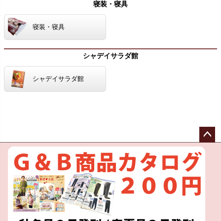
寝装・寝具
寝装・寝具
シャデイサラダ館
シャデイサラダ館
ペー
ジト
ップ
へ