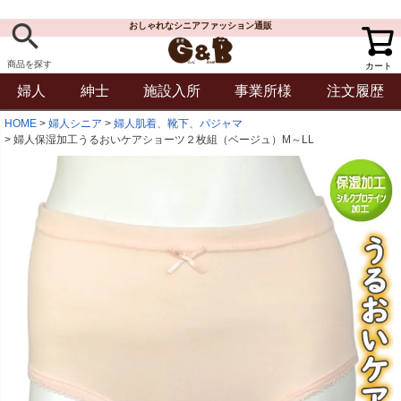
おしゃれなシニアファッション通販
商品を探す
カート
婦人
紳士
施設入所
事業所様
注文履歴
HOME
婦人シニア
婦人肌着、靴下、パジャマ
婦人保湿加工うるおいケアショーツ２枚組（ベージュ）M～LL