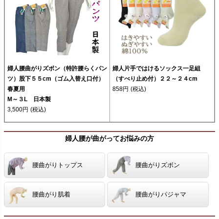
婦人腰曲がりズボン（特許腰らくパン
婦人片手ではけるソックス一足組
ツ）股下５５cm（ゴム入替え口付）
（すべり止め付）２２～２４cm
春夏用
858円
(税込)
M～３L 日本製
3,500円
(税込)
婦人腰が曲がってお悩みの方
腰曲がりトップス
腰曲がりズボン
腰曲がり肌着
腰曲がりパジャマ