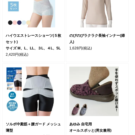
ハイウエストレースショーツ(５枚
のびのびラクラク長袖インナー(婦
セット)
人)
サイズ M、L、LL、３L、４L、5L
1,628円
(税込)
2,420円
(税込)
ソルボ中殿筋＋腰ガード メッシュ
あゆみ 自宅用
薄型
オールスポッと(男女兼用)