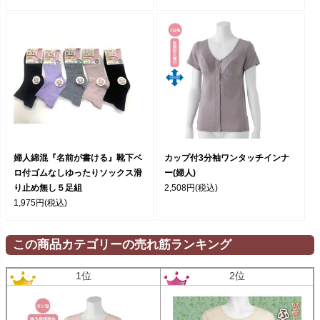
婦人綿混『名前が書ける』靴下ベ
カップ付3分袖ワンタッチインナ
ロ付ゴムなしゆったりソックス滑
ー(婦人)
り止め無し５足組
2,508円
(税込)
1,975円
(税込)
この商品カテゴリーの売れ筋ランキング
1位
2位