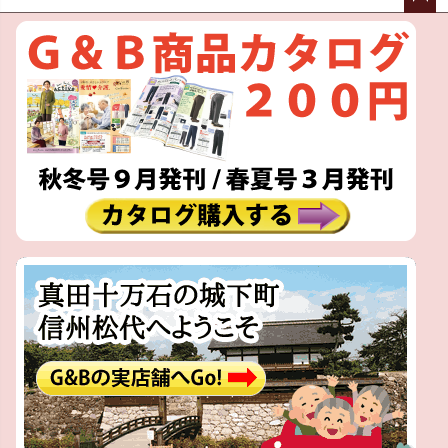
ペー
ジト
ップ
へ