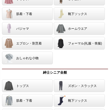
肌着・下着
靴下ソックス
パジャマ
ホームウエア
エプロン・割烹着
フォーマル(礼服・喪服)
おしゃれな小物
紳士シニア全般
トップス
ズボン・スラックス
肌着・下着
靴下ソックス