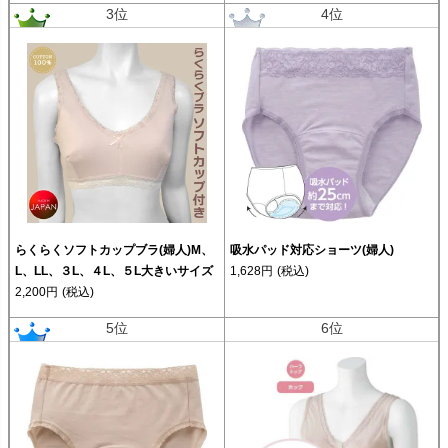
3位
4位
らくらくソフトカップブラ(婦人)M、
吸水パッド対応ショーツ(婦人)
L、LL、３L、４L、５L大きいサイズ
1,628円
(税込)
2,200円
(税込)
5位
6位