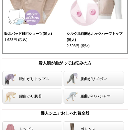
吸水パッド対応ショーツ(婦人)
シルク混前開きホックハーフトップ
1,628円
(税込)
(婦人)
2,508円
(税込)
婦人腰が曲がってお悩みの方
腰曲がりトップス
腰曲がりズボン
腰曲がり肌着
腰曲がりパジャマ
婦人シニアおしゃれ着全般
トップス
ボトムス