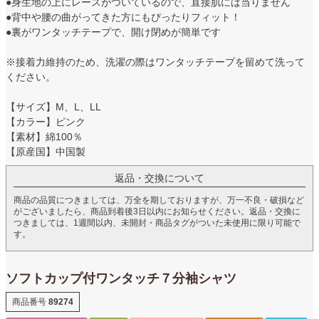
●身生地の上にレースがついているので、直接肌には当りません
●背中や腰の曲がってきた方にもぴったりフィット！
●裏がワンタッチテープで、開け閉めが簡単です
※接着力維持のため、洗濯の際はワンタッチテープを留めて洗って
ください。
【サイズ】M、L、LL
【カラー】ピンク
【素材】綿100％
【原産国】中国製
返品・交換について
商品の品質につきましては、万全を期しておりますが、万一不良・破損など
がございましたら、商品到着後3日以内にお知らせください。返品・交換に
つきましては、1週間以内、未開封・商品タグがついた未使用に限り可能で
す。
ソフトカップ付ワンタッチ７分袖シャツ
商品番号
89274