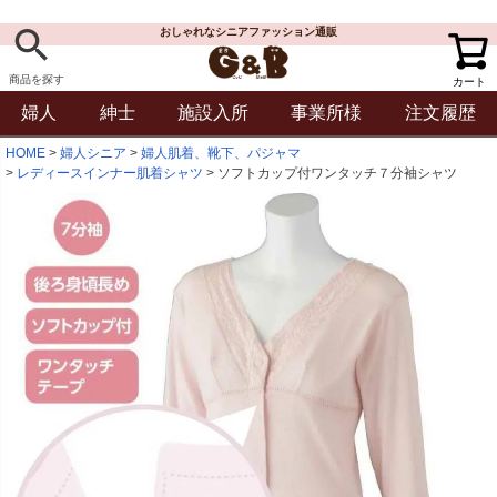
おしゃれなシニアファッション通販
商品を探す
カート
婦人
紳士
施設入所
事業所様
注文履歴
HOME
婦人シニア
婦人肌着、靴下、パジャマ
レディースインナー肌着シャツ
ソフトカップ付ワンタッチ７分袖シャツ