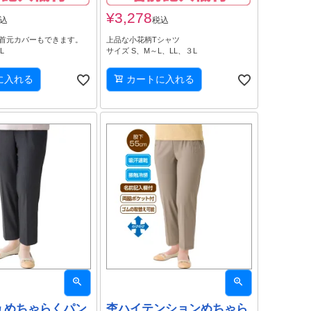
¥
3,278
込
税込
首元カバーもできます。
上品な小花柄Tシャツ
L
サイズ S、M～L、LL、３L
に入れる
カートに入れる
ュめちゃらくパン
杢ハイテンションめちゃら