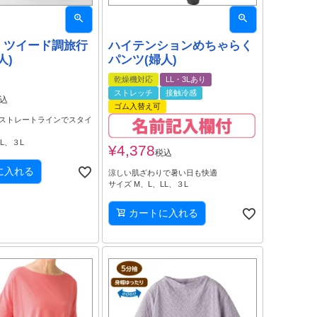
it］ツイード調旅行
ハイテンションめちゃらく
人)
パンツ(婦人)
乾燥機対応
LL・3Lあり
ストレッチ
接触冷感
込
ゴム入替え可
ストレートラインでスタイ
L、３L
¥
4,378
税込
に入れる
涼しい肌ざわりで暑い日も快適
サイズ M、L、LL、３L
カートに入れる