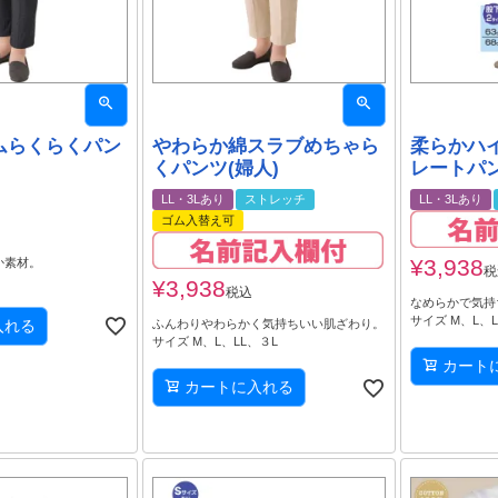
ムらくらくパン
やわらか綿スラブめちゃら
柔らかハ
くパンツ(婦人)
レートパン
LL・3Lあり
ストレッチ
LL・3Lあり
ゴム入替え可
¥
3,938
か素材。
税
¥
3,938
税込
なめらかで気持
サイズ M、L、L
入れる
ふんわりやわらかく気持ちいい肌ざわり。
サイズ M、L、LL、３L
カート
カートに入れる