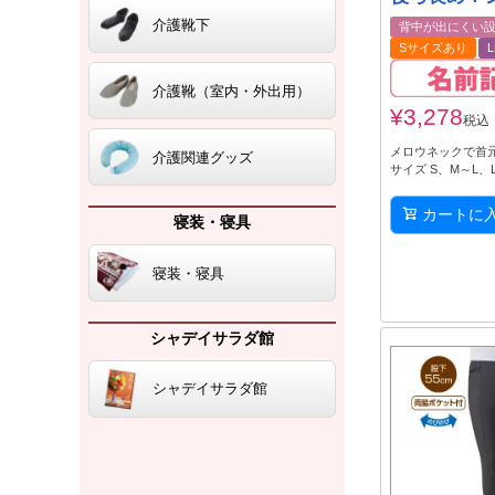
介護靴下
背中が出にくい
Sサイズあり
介護靴（室内・外出用）
¥
3,278
税込
メロウネックで首
介護関連グッズ
サイズ S、M～L、L
カートに
寝装・寝具
寝装・寝具
シャデイサラダ館
シャデイサラダ館