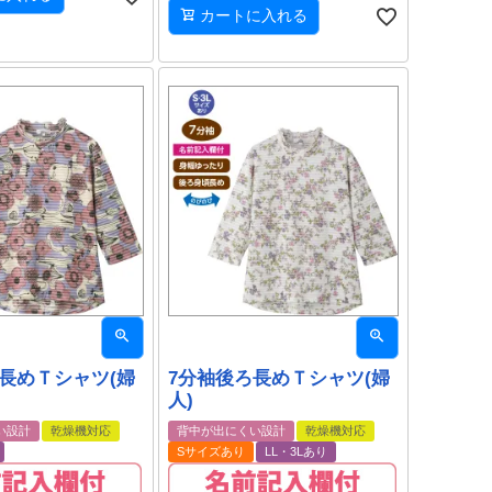
カートに入れる
長めＴシャツ(婦
7分袖後ろ長めＴシャツ(婦
人)
い設計
乾燥機対応
背中が出にくい設計
乾燥機対応
Sサイズあり
LL・3Lあり