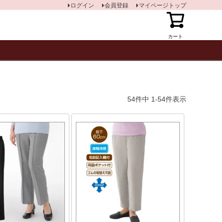
ログイン
会員登録
マイページトップ
カート
54
件中
1
-
54
件表示