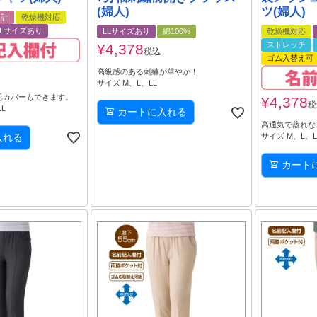
(婦人)
ツ(婦人)
設計
乾燥機対応
LLサイズあり
LLサイズあり
綿100%
乾燥機対応
ストレッチ
¥
4,378
税込
ゴム入替え可
高級感のある刺繍が華やか！
サイズ M、L、LL
元カバーもできます。
¥
4,378
税
L
カートに入れる
高通気で蒸れな
入れる
サイズ M、L、L
カート