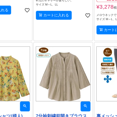
衿元のギャザーが愛らしい。
サイズ M～L、LL
¥
3,278
税
入れる
カートに入れる
メロウネックで
サイズ M～L、L
カート
ャツ(婦人)
7分袖刺繍前開きブラウス
裏メッシ