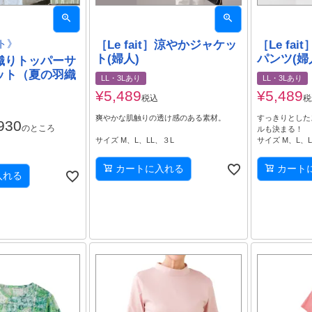
ト》
［Le fait］涼やかジャケッ
［Le fa
ト(婦人)
パンツ(婦
織りトッパーサ
ット（夏の羽織
LL・3Lあり
LL・3Lあり
¥
5,489
¥
5,489
税込
税
爽やかな肌触りの透け感のある素材。
すっきりとした
930
のところ
ルも決まる！
サイズ M、L、LL、３L
サイズ M、L、L
カートに入れる
カート
入れる