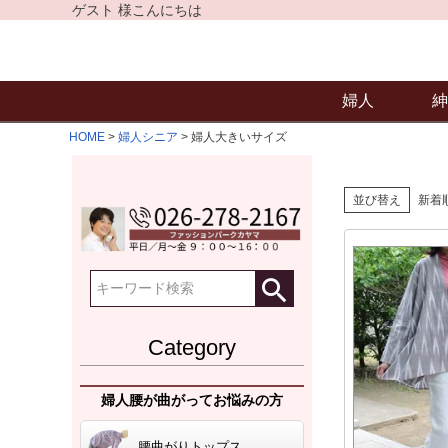
ゲスト 様こんにちは
婦人
紳
HOME
婦人シニア
婦人大きいサイズ
並び替え
新着
Category
婦人腰が曲がってお悩みの方
腰曲がりトップス