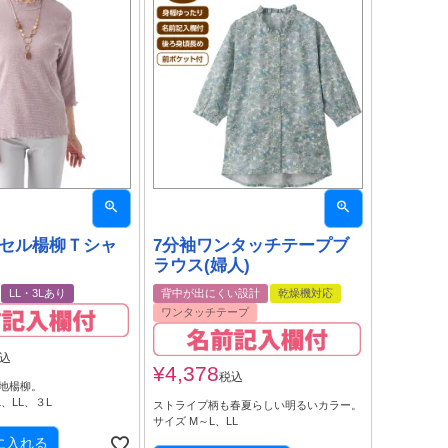
ンセル楊柳Ｔシャ
7分袖ワンタッチテープブ
ラウス(婦人)
LL・3Lあり
背中が出にくい設計
乾燥機対応
ワンタッチテープ
込
¥
4,378
税込
地楊柳。
、LL、３L
ストライプ柄も春夏らしい明るいカラー。
サイズ M～L、LL
に入れる