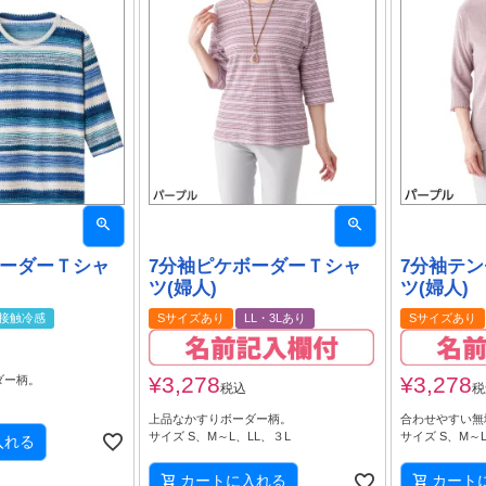
ボーダーＴシャ
7分袖ピケボーダーＴシャ
7分袖テ
ツ(婦人)
ツ(婦人)
接触冷感
Sサイズあり
LL・3Lあり
Sサイズあり
¥
3,278
¥
3,278
ダー柄。
税込
税
上品なかすりボーダー柄。
合わせやすい無
サイズ S、M～L、LL、３L
サイズ S、M～L
入れる
カートに入れる
カート