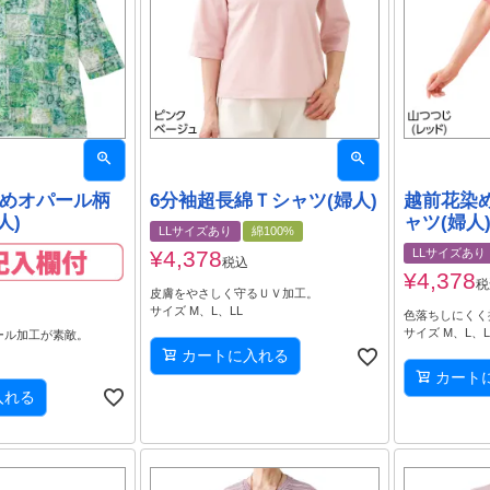
長めオパール柄
6分袖超長綿Ｔシャツ(婦人)
越前花染
人)
ャツ(婦人
LLサイズあり
綿100%
¥
4,378
LLサイズあり
税込
¥
4,378
税
皮膚をやさしく守るＵＶ加工。
サイズ M、L、LL
色落ちしにくく
サイズ M、L、L
ール加工が素敵。
カートに入れる
カート
入れる