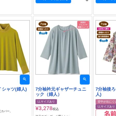
シャツ(婦人)
7分袖衿元ギャザーチュニ
7分袖後ろ
ック（婦人）
人)
LLサイズあり
背中が出にく
LLサイズあり
¥
3,278
税込
元カバー。