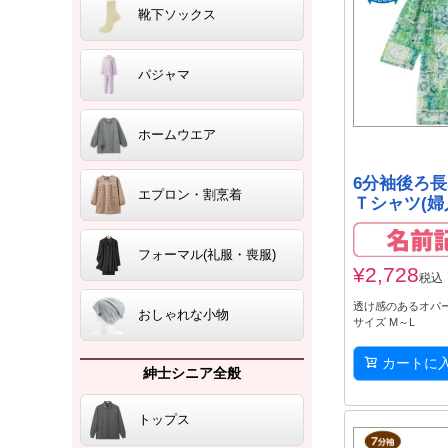
靴下ソックス
パジャマ
ホームウエア
6分袖後ろ
エプロン・割烹着
Ｔシャツ(婦
フォーマル(礼服・喪服)
¥
2,728
税込
透け感のあるオパ
おしゃれな小物
サイズ M～L
カートに
紳士シニア全般
トップス