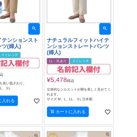
イテンションスト
ナチュラルフィットハイテ
ツ(婦人)
ンションストレートパンツ
(婦人)
ストレッチ
LL・3Lあり
ストレッチ
込
¥
5,478
税込
ち良い肌ざわり。
L、３L
立体的なシルエットが脚を美しく見せてく
れます。
サイズ M、L、LL、３L 日本製
に入れる
カートに入れる