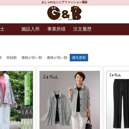
おしゃれなシニアファッション通販
士
施設入所
事業所様
注文履歴
順
登録順
価格が安い順
価格が高い順
優先度順