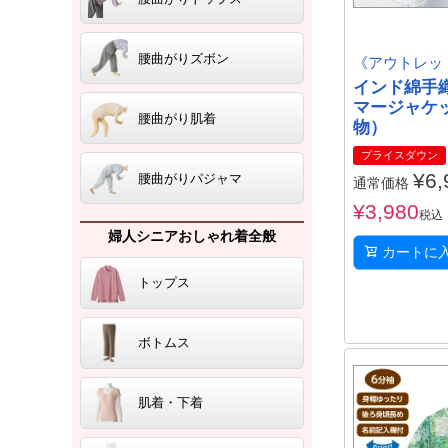
腰曲がりズボン
《アウトレッ
インド綿手
マージャケ
腰曲がり肌着
物）
プライスダウン
¥
6,
腰曲がりパジャマ
通常価格
¥
3,980
税込
婦人シニアおしゃれ着全般
カートに
トップス
ボトムス
肌着・下着