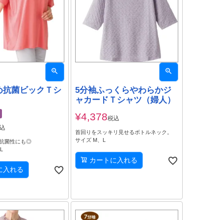
め抗菌ビックＴシ
5分袖ふっくらやわらかジ
)
ャカードＴシャツ（婦人）
¥
4,378
税込
込
首回りをスッキリ見せるボトルネック。
サイズ M、L
抗菌性にも◎
L
カートに入れる
に入れる