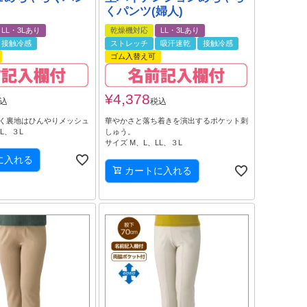
くパンツ(婦人)
LL・3Lあり
乾燥機対応
LL・3Lあり
接触冷感
ストレッチ
吸汗速乾
接触冷感
ゴム入替え可
¥
4,378
込
税込
く裏地はひんやりメッシュ
華やかさと落ち着きを演出するポケット刺
L、３L
しゅう。
サイズ M、L、LL、３L
に入れる
カートに入れる