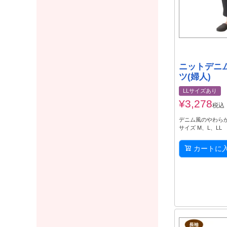
ニットデニ
ツ(婦人)
LLサイズあり
¥
3,278
税込
デニム風のやわら
サイズ M、L、LL
カートに