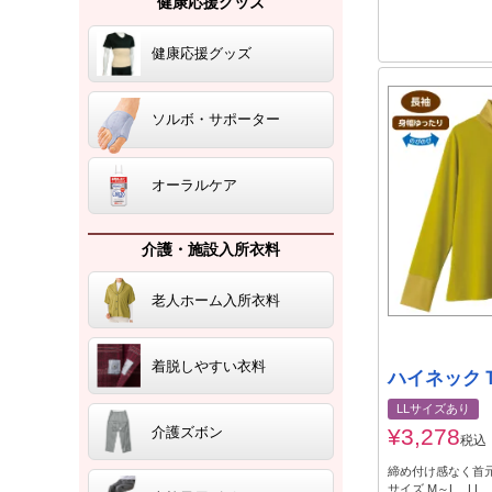
健康応援グッズ
健康応援グッズ
ソルボ・サポーター
オーラルケア
介護・施設入所衣料
老人ホーム入所衣料
着脱しやすい衣料
ハイネックＴ
LLサイズあり
介護ズボン
¥
3,278
税込
締め付け感なく首
サイズ M～L、LL