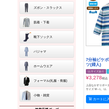
ズボン・スラックス
肌着・下着
靴下ソックス
パジャマ
7分袖ピケ
ツ(婦人)
ホームウエア
LLサイズあり
¥
3,278
税込
フォーマル(礼服・喪服)
上品なかすりボー
サイズ M～L、LL
小物・雑貨
カートに