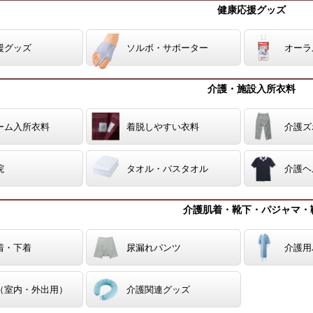
健康応援グッズ
援グッズ
ソルボ・サポーター
オーラ
介護・施設入所衣料
ーム入所衣料
着脱しやすい衣料
介護ズ
院
タオル・バスタオル
介護ヘ
介護肌着・靴下・パジャマ・
着・下着
尿漏れパンツ
介護用
（室内・外出用）
介護関連グッズ