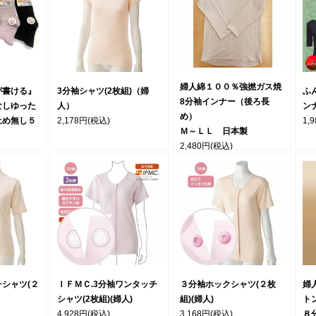
婦人綿１００％強撚ガス焼
が書ける』
3分袖シャツ(2枚組)（婦
ふ
8分袖インナー（後ろ長
なしゆった
人）
ン
め）
止め無し５
2,178円
(税込)
1,
Ｍ～ＬＬ 日本製
2,480円
(税込)
シャツ(２
ＩＦＭＣ.3分袖ワンタッチ
３分袖ホックシャツ(２枚
婦
シャツ(2枚組)(婦人)
組)(婦人)
ト
4,928円
(税込)
3,168円
(税込)
８