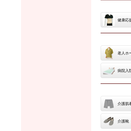
健康応
老人ホ
病院入
介護肌
介護靴