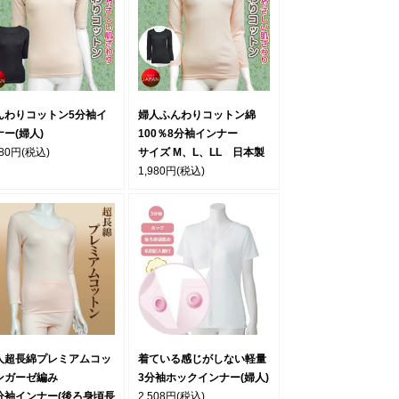
んわりコットン5分袖イ
婦人ふんわりコットン綿
ナー(婦人)
100％8分袖インナー
980円
(税込)
サイズ M、L、LL 日本製
1,980円
(税込)
人超長綿プレミアムコッ
着ている感じがしない軽量
ンガーゼ編み
3分袖ホックインナー(婦人)
分袖インナー(後ろ身頃長
2,508円
(税込)