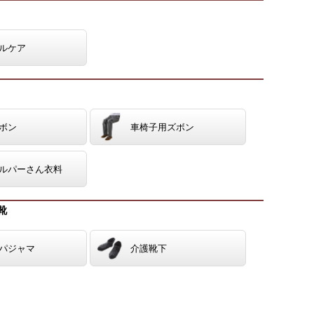
ルケア
ボン
車椅子用ズボン
ルパーさん衣料
靴
パジャマ
介護靴下