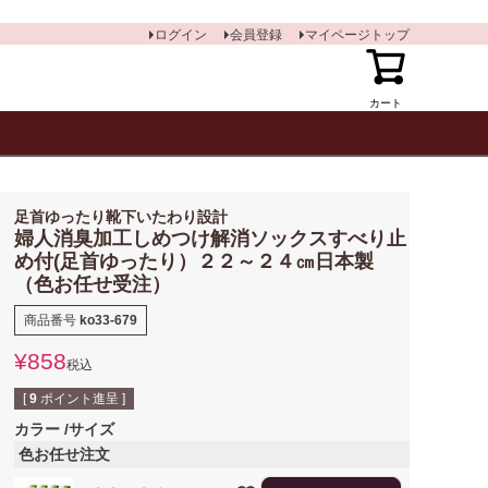
ログイン
会員登録
マイページトップ
カート
足首ゆったり靴下いたわり設計
婦人消臭加工しめつけ解消ソックスすべり止
め付(足首ゆったり）２２～２４㎝日本製
（色お任せ受注）
商品番号
ko33-679
¥
858
税込
[
9
ポイント進呈 ]
カラー
サイズ
色お任せ注文