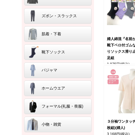
ズボン・スラックス
肌着・下着
婦人綿混『名前
靴下ベロ付ゴム
りソックス滑り
靴下ソックス
足組
1,975円
(税込)
パジャマ
ホームウエア
フォーマル(礼服・喪服)
３分袖ワンタッチ
小物・雑貨
枚組)(婦人)
3,168円
(税込)