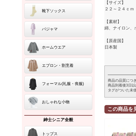
【サイズ】
２２～２４ｃｍ
靴下ソックス
【素材】
綿、ナイロン、
パジャマ
【原産国】
日本製
ホームウエア
エプロン・割烹着
商品の品質につ
フォーマル(礼服・喪服)
商品到着後3日
タグがついた未
おしゃれな小物
この商品を
紳士シニア全般
トップス