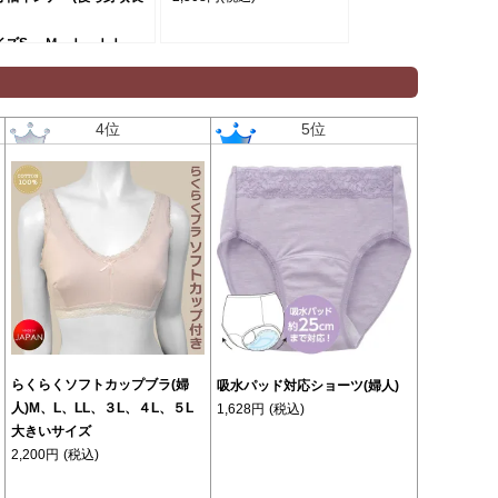
イズS、 Ｍ、Ｌ、ＬＬ
本製
200円
(税込)
4位
5位
らくらくソフトカップブラ(婦
吸水パッド対応ショーツ(婦人)
人)M、L、LL、３L、４L、５L
1,628円
(税込)
大きいサイズ
2,200円
(税込)