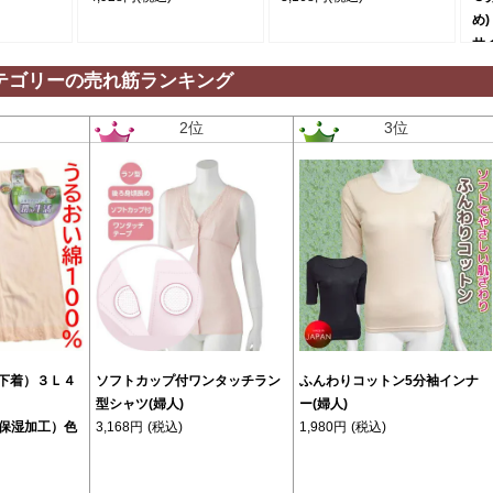
め)
サ
日
テゴリーの売れ筋ランキング
2,
位
2位
3位
(下着）３Ｌ４
ソフトカップ付ワンタッチラン
ふんわりコットン5分袖インナ
型シャツ(婦人)
ー(婦人)
保湿加工）色
3,168円
(税込)
1,980円
(税込)