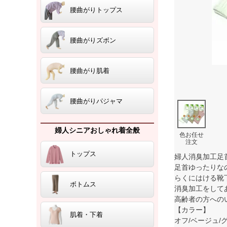
腰曲がりトップス
腰曲がりズボン
腰曲がり肌着
腰曲がりパジャマ
婦人シニアおしゃれ着全般
色お任せ
注文
トップス
婦人消臭加工足
足首ゆったりな
らくにはける靴
ボトムス
消臭加工をして
高齢者の方への
【カラー】
肌着・下着
オフ/ベージ