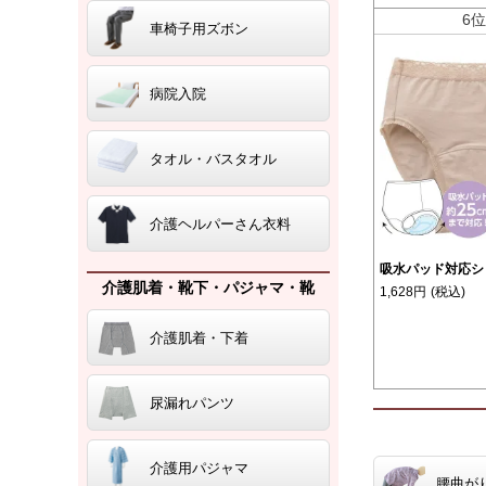
6
車椅子用ズボン
病院入院
タオル・バスタオル
介護ヘルパーさん衣料
吸水パッド対応シ
介護肌着・靴下・パジャマ・靴
1,628円
(税込)
介護肌着・下着
尿漏れパンツ
介護用パジャマ
腰曲が