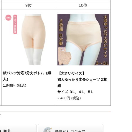
9位
10位
紙パンツ対応3分丈ボトム（婦
【大きいサイズ】
人）
婦人ゆったり丈長ショーツ２枚
1,848円
(税込)
組
サイズ ３L、４L、５L
2,480円
(税込)
方
り肌着
腰曲がりパジャマ