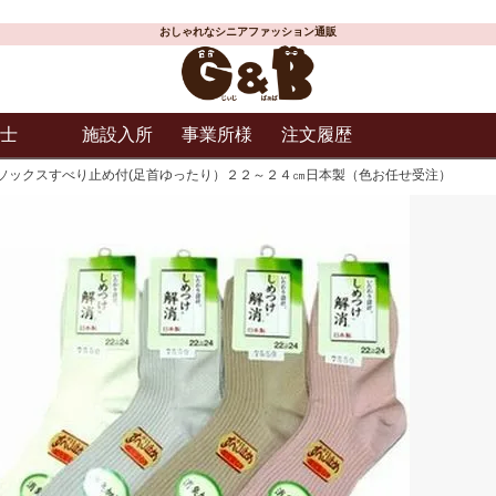
おしゃれなシニアファッション通販
士
施設入所
事業所様
注文履歴
ソックスすべり止め付(足首ゆったり）２２～２４㎝日本製（色お任せ受注）