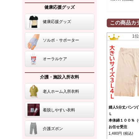
健康応援グッズ
健康応援グッズ
この商品カ
1
ソルボ・サポーター
オーラルケア
介護・施設入所衣料
老人ホーム入所衣料
婦人5分丈パンツ
着脱しやすい衣料
Ｌ
本体綿１００％（
お任せ受注
介護ズボン
1,480円
(税込)