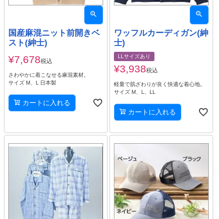
国産麻混ニット前開きベ
ワッフルカーディガン(紳
スト(紳士)
士)
LLサイズあり
¥
7,678
税込
¥
3,938
税込
さわやかに着こなせる麻混素材。
サイズ M、L 日本製
軽量で肌ざわりが良く快適な着心地。
サイズ M、L、LL
カートに入れる
カートに入れる