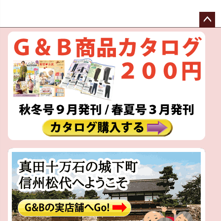
ペー
ジト
ップ
へ