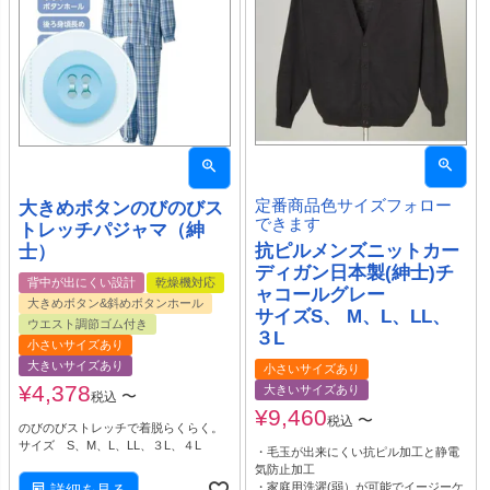
定番商品色サイズフォロー
大きめボタンのびのびス
できます
トレッチパジャマ（紳
抗ピルメンズニットカー
士）
ディガン日本製(紳士)チ
背中が出にくい設計
乾燥機対応
ャコールグレー
大きめボタン&斜めボタンホール
サイズS、 M、L、LL、
ウエスト調節ゴム付き
３L
小さいサイズあり
大きいサイズあり
小さいサイズあり
¥
4,378
大きいサイズあり
〜
税込
¥
9,460
〜
税込
のびのびストレッチで着脱らくらく。
サイズ S、M、L、LL、３L、４L
・毛玉が出来にくい抗ピル加工と静電
気防止加工
・家庭用洗濯(弱）が可能でイージーケ
詳細を見る