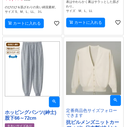
表はやわらかく裏はサラッとした肌ざ
わり。
のびのび＆肌ざわりの良い綿混素材。
サイズ M、L、LL
サイズ S、M、L、LL、３L
カートに入れる
カートに入れる
定番商品色サイズフォロー
ホッピングパンツ(紳士)
できます
股下66～72cm
抗ピルメンズニットカー
大きいサイズあり