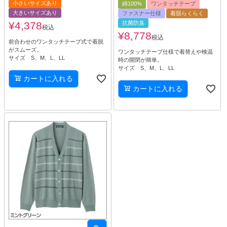
小さいサイズあり
綿100%
ワンタッチテープ
大きいサイズあり
ファスナー仕様
着脱らくらく
¥
4,378
抗菌防臭
税込
¥
8,778
税込
前合わせのワンタッチテープ式で着脱
がスムーズ。
ワンタッチテープ仕様で着替えや検温
サイズ S、M、L、LL
時の開閉が簡単。
サイズ S、M、L、LL
カートに入れる
カートに入れる