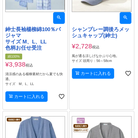
紳士長袖楊柳綿100％パ
シャンブレー調後ろメッ
ジャマ
シュキャップ(紳士)
サイズ M、L、LL
¥
2,728
色柄お任せ受注
税込
風が通る涼しげなかぶり心地。
綿100%
サイズ 頭周り：56～58cm
¥
3,938
税込
カートに入れる
清涼感のある楊柳素材だから夏でも快
適。
サイズ M、L、LL
カートに入れる