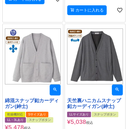
カートに入れる
綿混スナップ釦カーディ
天竺裏ハニカムスナップ
ガン(紳士)
釦カーディガン(紳士)
乾燥機対応
Sサイズあり
LLサイズあり
スナップボタン
LL・3Lあり
スナップボタン
¥
5,038
税込
¥
5,478
税込