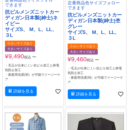
定番商品色サイズフォロー
定番商品色サイズフォロー
できます
できます
抗ピルメンズニットカー
抗ピルメンズニットカー
ディガン日本製(紳士)ネ
ディガン日本製(紳士)杢
イビー
グレー
サイズS、 M、L、LL、
サイズS、 M、L、LL、
３L
３L
小さいサイズあり
小さいサイズあり
大きいサイズあり
大きいサイズあり
¥
9,490
〜
税込
¥
9,460
〜
税込
・毛玉が出来にくい抗ピル加工と静電
・毛玉が出来にくい抗ピル加工と静電
気防止加工
気防止加工
・家庭用洗濯(弱）が可能でイージーケ
・家庭用洗濯(弱）が可能でイージーケ
ア
ア
詳細を見る
詳細を見る