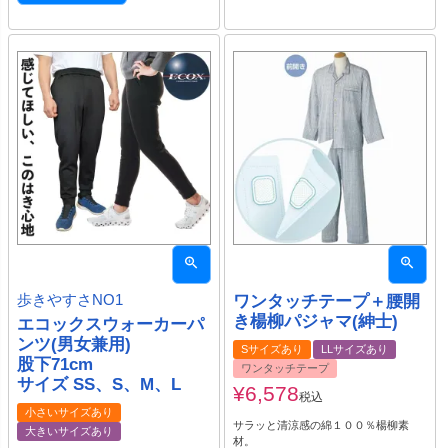
歩きやすさNO1
ワンタッチテープ＋腰開
き楊柳パジャマ(紳士)
エコックスウォーカーパ
ンツ(男女兼用)
Sサイズあり
LLサイズあり
股下71cm
ワンタッチテープ
サイズ SS、S、M、L
¥
6,578
税込
小さいサイズあり
サラッと清涼感の綿１００％楊柳素
大きいサイズあり
材。