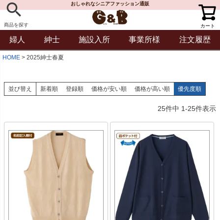
おしゃれなシニアファッション通販
商品を探す
カート
婦人
紳士
施設入所
事業所様
注文履歴
HOME
2025紳士春夏
並び替え
新着順
登録順
価格が安い順
価格が高い順
優先度順
25
件中
1
-
25
件表示