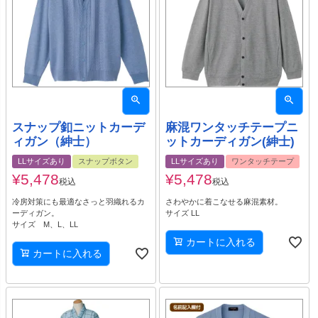
スナップ釦ニットカーデ
麻混ワンタッチテープニ
ィガン（紳士）
ットカーディガン(紳士)
LLサイズあり
スナップボタン
LLサイズあり
ワンタッチテープ
¥
5,478
¥
5,478
税込
税込
冷房対策にも最適なさっと羽織れるカ
さわやかに着こなせる麻混素材。
ーディガン。
サイズ LL
サイズ M、L、LL
カートに入れる
カートに入れる