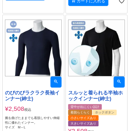
カートに入れる
のびのびラクラク長袖イ
スルッと着られる半袖ホ
ンナー(紳士)
ックインナー(紳士)
背中が出にくい設計
¥
2,508
税込
着脱らくらく
ホックボタン
腕を曲げたままでも着脱しやすい伸縮
小さいサイズあり
性に優れたインナー。
大きいサイズあり
サイズ M～L
¥
2,508