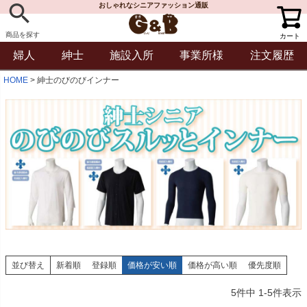
おしゃれなシニアファッション通販
商品を探す
カート
婦人
紳士
施設入所
事業所様
注文履歴
HOME
紳士のびのびインナー
並び替え
新着順
登録順
価格が安い順
価格が高い順
優先度順
5
件中
1
-
5
件表示