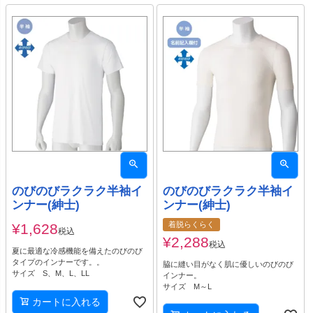
のびのびラクラク半袖イ
のびのびラクラク半袖イ
ンナー(紳士)
ンナー(紳士)
着脱らくらく
¥
1,628
税込
¥
2,288
税込
夏に最適な冷感機能を備えたのびのび
タイプのインナーです。。
脇に縫い目がなく肌に優しいのびのび
サイズ S、M、L、LL
インナー。
サイズ M～L
カートに入れる