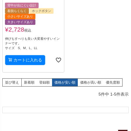
背中が出にくい設計
着脱らくらく
ホックボタン
小さいサイズあり
大きいサイズあり
¥
2,728
税込
伸びもすべりも良い大変着やすいイン
ナーです。
サイズ S、M、L、LL
カートに入れる
並び替え
新着順
登録順
価格が安い順
価格が高い順
優先度順
5
件中
1
-
5
件表示