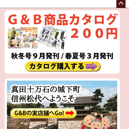
ペー
ジト
ップ
へ