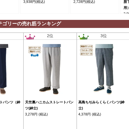
3,938円
(税込)
2,728円
(税込)
股
用
2,
テゴリーの売れ筋ランキング
位
2位
3位
トパンツ（紳
天竺裏ハニカムストレートパン
高島ちぢみらくらくパンツ(紳
ツ(紳士)
士)
3,278円
(税込)
4,378円
(税込)