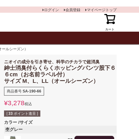
ログイン
会員登録
マイページトップ
カート
オールシーズン）
ニオイの成分を引き寄せ、科学のチカラで超消臭
紳士消臭付らくらくホッピングパンツ股下６
６cm（お名前ラベル付）
サイズ M、L、LL（オールシーズン）
商品番号
SA-190-66
¥
3,278
税込
[
33
ポイント進呈 ]
カラー
サイズ
杢グレー