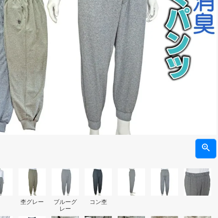
杢グレー
ブルーグ
コン杢
レー