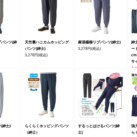
パンツ(紳
天竺裏ハニカムホッピング
麻混楊柳リブパンツ(紳士)
紳
パンツ(紳士)
3,278円
(税込)
ー
3,278円
(税込)
c
サ
シ
3,
(紳士)
らくらくホッピングパンツ
するっとはけるパンツ(紳
強
（紳士）
士)
ら