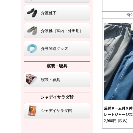
介護靴下
6
介護靴（室内・外出用）
介護関連グッズ
寝装・寝具
寝装・寝具
シャデイサラダ館
反射ネーム付き紳
シャデイサラダ館
レートジャージズ
2,980円
(税込)