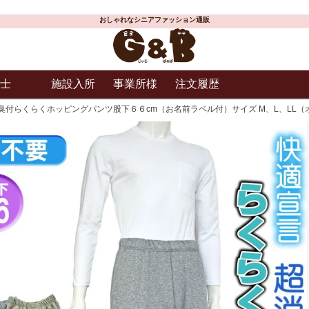
おしゃれなシニアファッション通販
士
施設入所
事業所様
注文履歴
臭付らくらくホッピングパンツ股下６６cm（お名前ラベル付）サイズ M、L、LL（