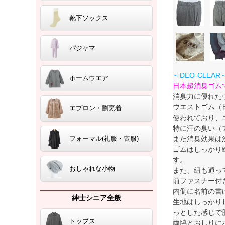
靴下ソックス
パジャマ
～DEO-CLE
ホームウエア
日本超消臭ゴムで
消臭力に優れた
ウエストゴム（
エプロン・割烹着
使われており、
特に汗の臭い（
また消臭効果は
フォーマル(礼服・喪服)
ゴムはしっかり
す。
おしゃれな小物
また、紐も通っ
前ファスナー付
内側に名前の書
紳士シニア全般
生地はしっかり
っとした感じで
トップス
両脇とおしりに