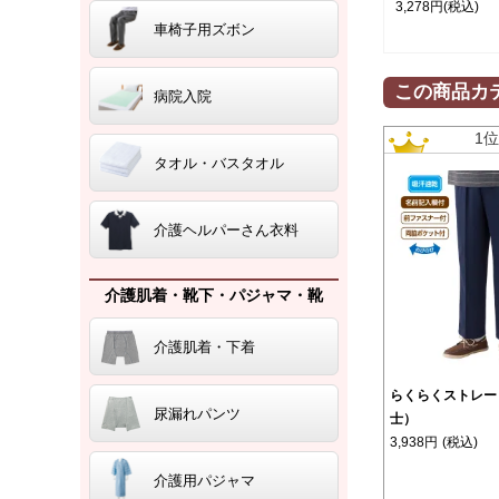
3,278円
(税込)
車椅子用ズボン
この商品カ
病院入院
1
タオル・バスタオル
介護ヘルパーさん衣料
介護肌着・靴下・パジャマ・靴
介護肌着・下着
らくらくストレー
尿漏れパンツ
士）
3,938円
(税込)
介護用パジャマ