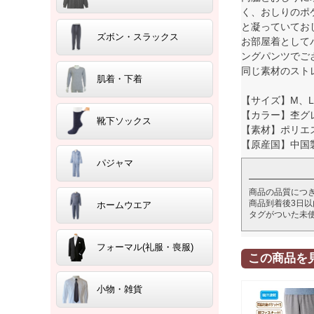
く、おしりのポ
と凝っていてお
ズボン・スラックス
お部屋着として
ングパンツでご
同じ素材のスト
肌着・下着
【サイズ】M、L
【カラー】杢グ
靴下ソックス
【素材】ポリエ
【原産国】中国
パジャマ
商品の品質につ
商品到着後3日
ホームウエア
タグがついた未
フォーマル(礼服・喪服)
この商品を
小物・雑貨