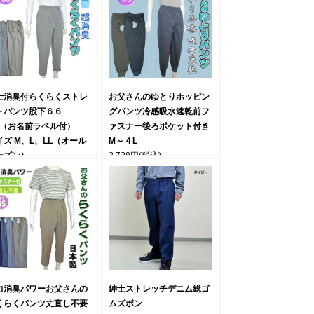
士消臭付らくらくストレ
お父さんのゆとりホッピン
トパンツ股下６６
グパンツ冷感吸水速乾前フ
m（お名前ラベル付）
ァスナー後ろポケット付き
イズ M、L、LL（オール
M～４L
ーズン）
2,728円
(税込)
278円
(税込)
力消臭パワーお父さんの
紳士ストレッチデニム総ゴ
くらくパンツ丈直し不要
ムズボン