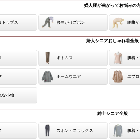
婦人腰が曲がってお悩みの
りトップス
腰曲がりズボン
腰曲が
婦人シニアおしゃれ着全般
ス
ボトムス
肌着・
マ
ホームウエア
エプロ
れな小物
紳士シニア全般
ス
ズボン・スラックス
肌着・