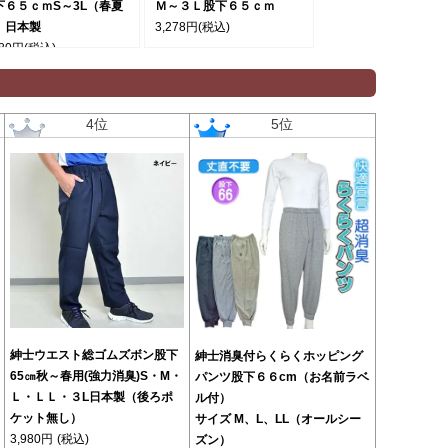
下６５ｃｍS～3L（春夏
Ｍ～３Ｌ股下６５ｃｍ
）日本製
3,278円
(税込)
980円
(税込)
4位
5位
紳士ウエスト総ゴムズボン股下
紳士消臭付らくらくホッピング
65㎝秋～春用(強力消臭)S・М・
パンツ股下６６cm（お名前ラベ
Ｌ・ＬＬ・３L日本製（後ろポ
ル付）
ケット無し）
サイズ M、L、LL（オールシー
3,980円
(税込)
ズン）