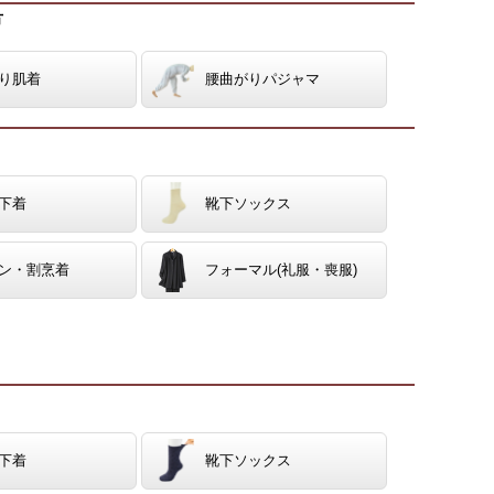
方
り肌着
腰曲がりパジャマ
下着
靴下ソックス
ン・割烹着
フォーマル(礼服・喪服)
下着
靴下ソックス