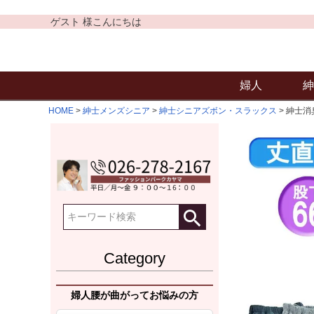
ゲスト 様こんにちは
婦人
紳
HOME
紳士メンズシニア
紳士シニアズボン・スラックス
紳士消
Category
婦人腰が曲がってお悩みの方