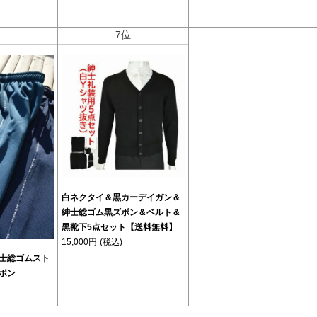
位
7位
白ネクタイ＆黒カーデイガン＆
紳士総ゴム黒ズボン＆ベルト＆
黒靴下5点セット【送料無料】
15,000円
(税込)
士総ゴムスト
ボン