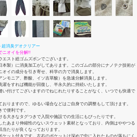
AR～超消臭デオクリアー
ニオイを分解!!
ウエスト総ゴムズボンでございます。
日本製）に消臭加工がしてあります。このゴムの部分にナノテク技術が
ニオイの成分を引き寄せ、科学の力で消臭します。
アンモニア、酢酸、イソ吉草酸）を急速分解消臭します。
洗濯をすれば機能が回復し、半永久的に持続いたします。
縫い付けてございますのでねじれたりすることがなく、いつでも快適で
ておりますので、ゆるい場合などはご自身での調整もして頂けます。
きで便利です。
ける大きなタグつきで入院や施設での生活にもぴったりです。
したあまり伸縮性のないスウェット素材となっており、内側はややつる
肌当たりが良くなっております。
ポケット付きです。左右のポケットは深めで中に入れたものが落ちにく