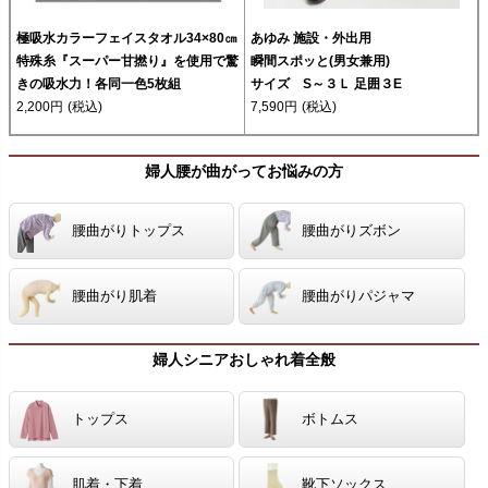
極吸水カラーフェイスタオル34×80㎝
あゆみ 施設・外出用
特殊糸『スーパー甘撚り』を使用で驚
瞬間スポッと(男女兼用)
きの吸水力！各同一色5枚組
サイズ S～３Ｌ 足囲３E
2,200円
(税込)
7,590円
(税込)
婦人腰が曲がってお悩みの方
腰曲がりトップス
腰曲がりズボン
腰曲がり肌着
腰曲がりパジャマ
婦人シニアおしゃれ着全般
トップス
ボトムス
肌着・下着
靴下ソックス