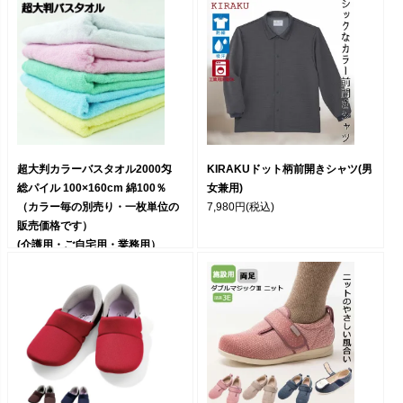
超大判カラーバスタオル2000匁
KIRAKUドット柄前開きシャツ(男
総パイル 100×160cm 綿100％
女兼用)
（カラー毎の別売り・一枚単位の
7,980円
(税込)
販売価格です）
(介護用・ご自宅用・業務用）
2,400円
(税込)