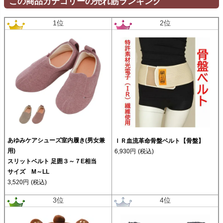
この商品カテゴリーの売れ筋ランキング
1位
2位
あゆみケアシューズ室内履き(男女兼
ＩＲ血流革命骨盤ベルト【骨盤】
用)
6,930円
(税込)
スリットベルト 足囲３～７E相当
サイズ M～LL
3,520円
(税込)
3位
4位