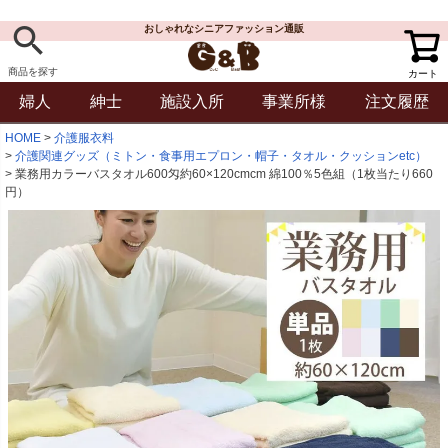
おしゃれなシニアファッション通販
商品を探す
カート
婦人
紳士
施設入所
事業所様
注文履歴
HOME
介護服衣料
介護関連グッズ（ミトン・食事用エプロン・帽子・タオル・クッションetc）
業務用カラーバスタオル600匁約60×120cmcm 綿100％5色組（1枚当たり660
円）