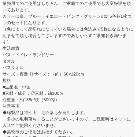
業務用でのご使用はもちろん、ご家庭でのご使用でも大変好評を頂
いております。
カラーは白、ブルー・イエロー・ピンク・グリーンの計5色各1枚づ
つのセットになります。
（色によって品切れになっている場合には色込みで5枚になるように
組ませて頂く場合もございますのであしからずご承知おき願いま
す）
生活雑貨
バス・トイレ・ランドリー
タオル
バスタオル
サイズ・容量 ◎サイズ：（約）60×120cm
規格
■生産地：中国
■素材・成分：◎素材：綿100％
◎重量：約188g/枚（600匁）
注意事項
◆綿製品は特性上、毛羽落ちが発生します。
多少の毛羽落ちすることがございますので、ご洗濯時はネットに
入れてご使用くださいませ。
◆柔軟剤のご使用はお控えください。