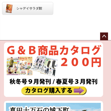
シャデイサラダ館
ペー
ジト
ップ
へ