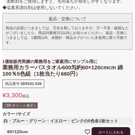
柔軟剤をご使用しますと、毛羽落ちが発生しやすくなります。
◆塩素系漂白剤は使用しないでください。
返品・交換について
商品の品質につきましては、万全を期しておりますが、万一不良・破損など
がございましたら、商品到着後3日以内にお知らせください。返品・交換に
つきましては、1週間以内、未開封・商品タグがついた未使用に限り可能で
す。
1億枚販売実績の業務用をご家庭用にサンプル用に
業務用カラーバスタオル600匁約60×120cmcm 綿
100％5色組（1枚当たり660円）
商品番号
SD9161-536
¥
3,300
税込
[
33
ポイント進呈 ]
カラー
サイズ
白・ブルー・グリーン・イエロー・ピンクの5色各1枚セット
60×120cm
カートに入れる