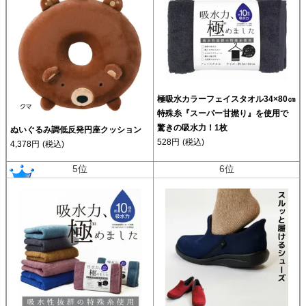
極吸水カラーフェイスタオル34×80㎝
特殊糸『スーパー甘撚り』を使用で
驚きの吸水力！1枚
ぬいぐるみ調低反発円座クッション
528円
(税込)
4,378円
(税込)
5位
6位