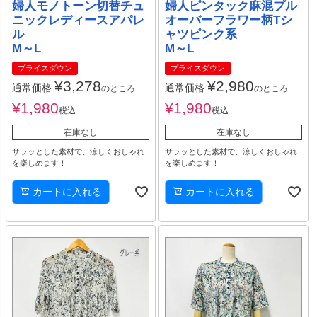
婦人モノトーン切替チュ
婦人ピンタック麻混プル
ニックレディースアパレ
オーバーフラワー柄Tシ
ル
ャツピンク系
M～L
M～L
プライスダウン
プライスダウン
¥
3,278
¥
2,980
通常価格
通常価格
のところ
のところ
¥
1,980
¥
1,980
税込
税込
在庫なし
在庫なし
サラッとした素材で、涼しくおしゃれ
サラッとした素材で、涼しくおしゃれ
を楽しめます！
を楽しめます！
カートに入れる
カートに入れる