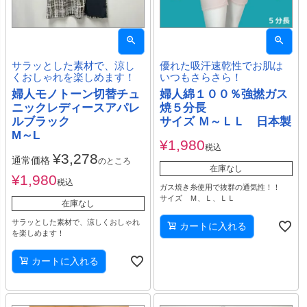
サラッとした素材で、涼し
優れた吸汗速乾性でお肌は
くおしゃれを楽しめます！
いつもさらさら！
婦人モノトーン切替チュ
婦人綿１００％強撚ガス
ニックレディースアパレ
焼５分長
ルブラック
サイズ Ｍ～ＬＬ 日本製
M～L
¥
1,980
税込
¥
3,278
通常価格
のところ
在庫なし
¥
1,980
税込
ガス焼き糸使用で抜群の通気性！！
サイズ Ｍ、Ｌ、ＬＬ
在庫なし
サラッとした素材で、涼しくおしゃれ
カートに入れる
を楽しめます！
カートに入れる