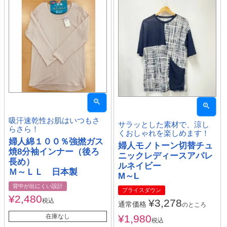
吸汗速乾性お肌はいつもさ
サラッとした素材で、涼し
らさら！
くおしゃれを楽しめます！
婦人綿１００％強撚ガス
婦人モノトーン切替チュ
焼8分袖インナー（後ろ
ニックレディースアパレ
長め）
ルネイビー
Ｍ～ＬＬ 日本製
M～L
背中が出にくい設計
プライスダウン
¥
2,480
税込
¥
3,278
通常価格
のところ
在庫なし
¥
1,980
税込