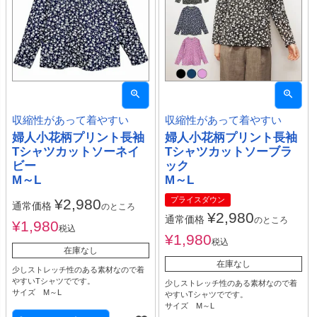
収縮性があって着やすい
収縮性があって着やすい
婦人小花柄プリント長袖
婦人小花柄プリント長袖
Tシャツカットソーネイ
Tシャツカットソーブラ
ビー
ック
M～L
M～L
プライスダウン
¥
2,980
通常価格
のところ
¥
2,980
通常価格
のところ
¥
1,980
税込
¥
1,980
税込
在庫なし
在庫なし
少しストレッチ性のある素材なので着
やすいTシャツでです。
少しストレッチ性のある素材なので着
サイズ M～L
やすいTシャツでです。
サイズ M～L