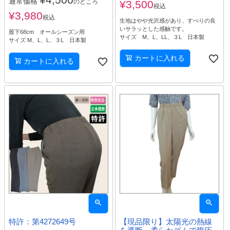
通常価格
のところ
¥
3,500
税込
¥
3,980
税込
生地はやや光沢感があり、すべりの良
いサラッとした感触です。
股下68cm オールシーズン用
サイズ M、L、LL、３L 日本製
サイズ M、L、L、３L 日本製
カートに入れる
カートに入れる
特許：第4272649号
【現品限り】太陽光の熱線