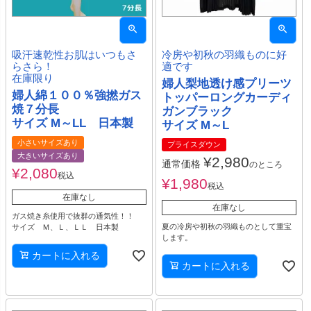
吸汗速乾性お肌はいつもさ
冷房や初秋の羽織ものに好
らさら！
適です
在庫限り
婦人梨地透け感プリーツ
婦人綿１００％強撚ガス
トッパーロングカーディ
焼７分長
ガンブラック
サイズ M～LL 日本製
サイズ M～L
小さいサイズあり
プライスダウン
大きいサイズあり
¥
2,980
通常価格
のところ
¥
2,080
税込
¥
1,980
税込
在庫なし
在庫なし
ガス焼き糸使用で抜群の通気性！！
夏の冷房や初秋の羽織ものとして重宝
サイズ Ｍ、Ｌ、ＬＬ 日本製
します。
カートに入れる
カートに入れる