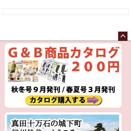
ペー
ジト
ップ
へ