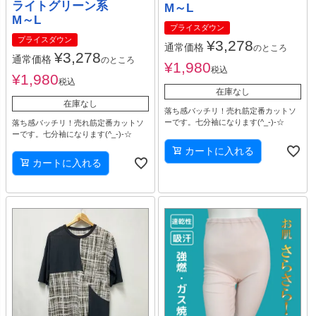
ライトグリーン系
M～L
M～L
プライスダウン
プライスダウン
¥
3,278
通常価格
のところ
¥
3,278
通常価格
のところ
¥
1,980
税込
¥
1,980
税込
在庫なし
在庫なし
落ち感バッチリ！売れ筋定番カットソ
ーです。七分袖になります(^_-)-☆
落ち感バッチリ！売れ筋定番カットソ
ーです。七分袖になります(^_-)-☆
カートに入れる
カートに入れる