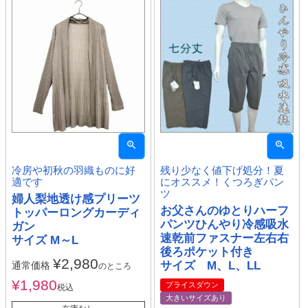
冷房や初秋の羽織ものに好
残り少なく値下げ処分！夏
適です
にオススメ！くつろぎパン
ツ
婦人梨地透け感プリーツ
お父さんのゆとりハーフ
トッパーロングカーディ
パンツひんやり冷感吸水
ガン
速乾前ファスナー左右右
サイズ M～L
後ろポケット付き
¥
2,980
サイズ M、L、LL
通常価格
のところ
¥
1,980
プライスダウン
税込
大きいサイズあり