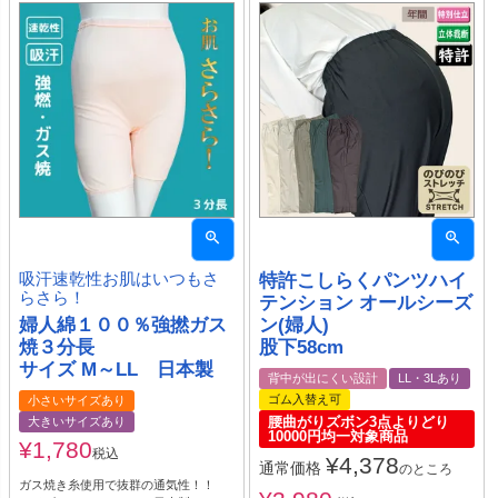
吸汗速乾性お肌はいつもさ
特許こしらくパンツハイ
らさら！
テンション オールシーズ
婦人綿１００％強撚ガス
ン(婦人)
焼３分長
股下58cm
サイズ M～LL 日本製
背中が出にくい設計
LL・3Lあり
ゴム入替え可
小さいサイズあり
腰曲がりズボン3点よりどり
大きいサイズあり
10000円均一対象商品
¥
1,780
税込
¥
4,378
通常価格
のところ
ガス焼き糸使用で抜群の通気性！！