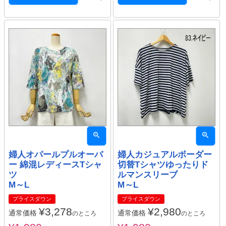
婦人オパールプルオーバ
婦人カジュアルボーダー
ー 綿混レディースTシャ
切替Tシャツゆったりド
ツ
ルマンスリーブ
M～L
M～L
プライスダウン
プライスダウン
¥
3,278
¥
2,980
通常価格
通常価格
のところ
のところ