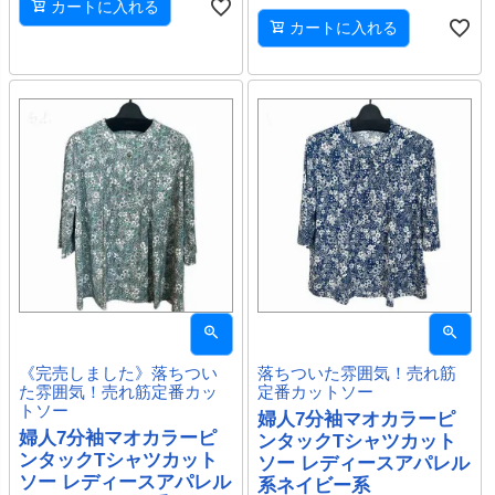
カートに入れる
カートに入れる
《完売しました》落ちつい
落ちついた雰囲気！売れ筋
た雰囲気！売れ筋定番カッ
定番カットソー
トソー
婦人7分袖マオカラーピ
婦人7分袖マオカラーピ
ンタックTシャツカット
ンタックTシャツカット
ソー レディースアパレル
ソー レディースアパレル
系ネイビー系