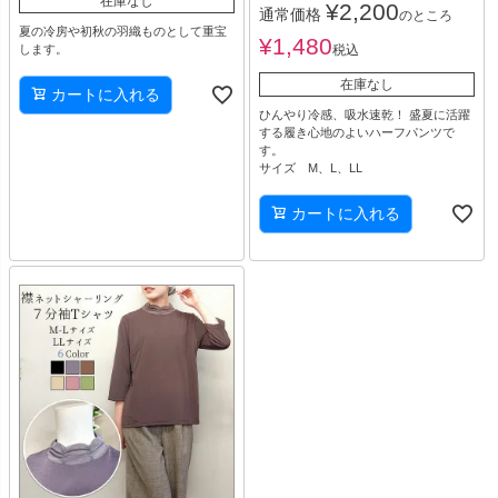
在庫なし
¥
2,200
通常価格
のところ
夏の冷房や初秋の羽織ものとして重宝
¥
1,480
します。
税込
在庫なし
カートに入れる
ひんやり冷感、吸水速乾！ 盛夏に活躍
する履き心地のよいハーフパンツで
す。
サイズ M、L、LL
カートに入れる