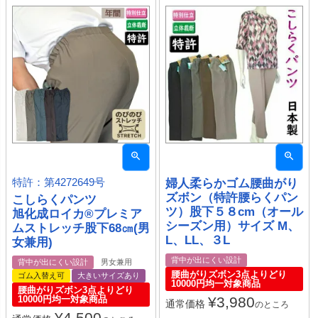
特許：第4272649号
婦人柔らかゴム腰曲がり
ズボン（特許腰らくパン
こしらくパンツ
ツ）股下５８cm（オール
旭化成ロイカ®プレミア
シーズン用）サイズ M、
ムストレッチ股下68㎝(男
L、LL、３L
女兼用)
背中が出にくい設計
背中が出にくい設計
男女兼用
腰曲がりズボン3点よりどり
ゴム入替え可
大きいサイズあり
10000円均一対象商品
腰曲がりズボン3点よりどり
10000円均一対象商品
¥
3,980
通常価格
のところ
¥
4,500