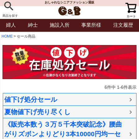
おしゃれなシニアファッション通販
商品を探す
カート
婦人
紳士
施設入所
事業所様
注文履歴
HOME
セール商品
6
件中
1
-
6
件表示
値下げ処分セール
夏物値下げ売り尽くし
《販売本数う３万５千本突破記念》腰曲
がりズボンよりどり3本10000円均一セ