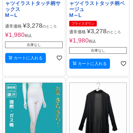
ャツイラストタッチ柄サ
ャツイラストタッチ柄ベ
ックス
ージュ
M～L
M～L
プライスダウン
¥
3,278
通常価格
のところ
¥
3,278
通常価格
のところ
¥
1,980
税込
¥
1,980
税込
在庫なし
在庫なし
カートに入れる
カートに入れる