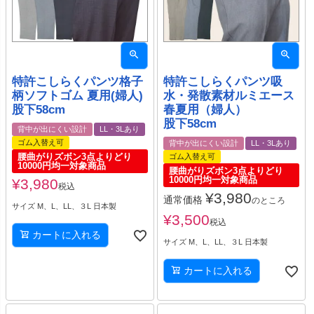
特許こしらくパンツ格子
特許こしらくパンツ吸
柄ソフトゴム 夏用(婦人)
水・発散素材ルミエース
股下58cm
春夏用（婦人）
股下58cm
背中が出にくい設計
LL・3Lあり
ゴム入替え可
背中が出にくい設計
LL・3Lあり
腰曲がりズボン3点よりどり
ゴム入替え可
10000円均一対象商品
腰曲がりズボン3点よりどり
10000円均一対象商品
¥
3,980
税込
¥
3,980
通常価格
のところ
サイズ M、L、LL、３L 日本製
¥
3,500
税込
カートに入れる
サイズ M、L、LL、３L 日本製
カートに入れる