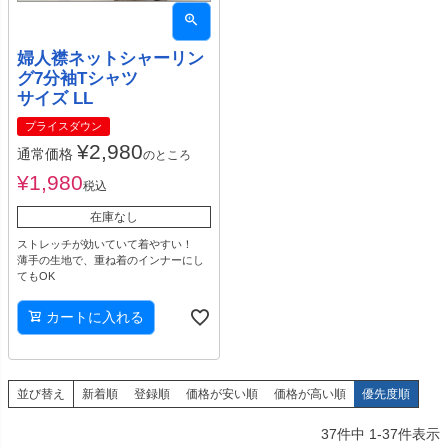
婦人襟ネットシャーリン
グ7分袖Tシャツ
サイズ LL
プライスダウン
¥
2,980
通常価格
のところ
¥
1,980
税込
在庫なし
ストレッチが効いていて着やすい！
薄手の生地で、重ね着のインナーにし
てもOK
カートに入れる
並び替え
新着順
登録順
価格が安い順
価格が高い順
優先度順
37
件中
1
-
37
件表示