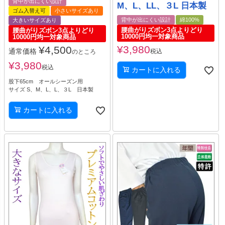
背中が出にくい設計
M、L、LL、３L 日本製
ゴム入替え可
小さいサイズあり
背中が出にくい設計
綿100%
大きいサイズあり
腰曲がりズボン3点よりどり
腰曲がりズボン3点よりどり
10000円均一対象商品
10000円均一対象商品
¥
3,980
¥
4,500
通常価格
税込
のところ
¥
3,980
税込
カートに入れる
股下65cm オールシーズン用
サイズ S、M、L、L、３L 日本製
カートに入れる