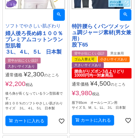
ソフトでやさしい肌ざわり
特許腰らくパンツメッシ
ュ調ジャージ素材(男女兼
婦人後ろ長め綿１００％
用）
プレミアムコットンラン
股下65
型肌着
３L、４L、５L 日本製
背中が出にくい設計
男女兼用
ゴム入替え可
小さいサイズあり
背中が出にくい設計
大きいサイズあり
大きいサイズあり
腰曲がりズボン3点よりどり
¥
2,300
通常価格
のところ
10000円均一対象商品
¥
4,500
¥
2,200
通常価格
のところ
税込
¥
3,980
後ろ身が長くなっているラン型肌着で
税込
す。
股下65cm オールシーズン用
綿１００％のソフトやさしい肌ざわり
サイズ S、M、L、LL、３L 日本製
サイズ ３L、４L、５L 日本製
カートに入れる
カートに入れる