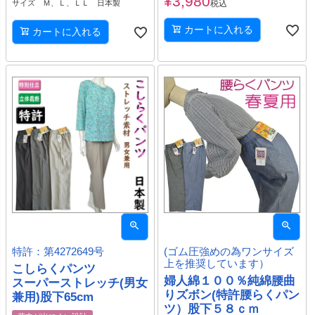
¥
3,980
サイズ Ｍ、Ｌ、ＬＬ 日本製
税込
カートに入れる
カートに入れる
特許：第4272649号
(ゴム圧強めの為ワンサイズ
上を推奨しています）
こしらくパンツ
婦人綿１００％純綿腰曲
スーパーストレッチ(男女
りズボン(特許腰らくパン
兼用)股下65cm
ツ）股下５８ｃｍ