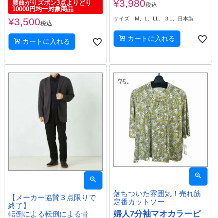
¥
3,980
腰曲がりズボン3点よりどり
税込
10000円均一対象商品
サイズ M、L、LL、３L、日本製
¥
3,500
税込
カートに入れる
カートに入れる
落ちついた雰囲気！売れ筋
【メーカー協賛３点限りで
定番カットソー
終了】
婦人7分袖マオカラーピ
転倒による転倒による骨