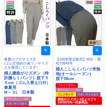
春夏のプチサイズ丈
【100本限定販売】特許：第
(ゴム圧強めの為ワンサイズ
4272649号
上を推奨しています）
婦人こしらくパンツ杢無
婦人腰曲がりズボン（特
地(オールシーズン)
許腰らくパンツ）股下５
股下58cm
５cm（ゴム入替え口付）
プライスダウン
春夏用
背中が出にくい設計
M～３L 日本製
ゴム入替え可
大きいサイズあり
背中が出にくい設計
腰曲がりズボン3点よりどり
10000円均一対象商品
大きいサイズあり