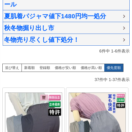
ール
夏肌着パジャマ値下1480円均一処分
秋冬物掘り出し市
冬物売り尽くし値下処分！
6
件中
1
-
6
件表示
並び替え
新着順
登録順
価格が安い順
価格が高い順
優先度順
37
件中
1
-
37
件表示