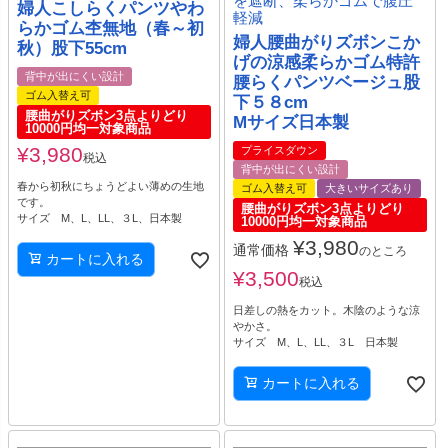
を遮断、柔らかゴムで腹圧
婦人こしらくパンツやわ
軽減
らかゴム杢無地（春～初
婦人腰曲がりズボンこか
秋）股下55cm
げの涼感柔らかゴム特許
背中が出にくい設計
腰らくパンツベージュ股
ゴム入替え可
下５８cm
腰曲がりズボン3点よりどり
Mサイズ日本製
10000円均一対象商品
¥
3,980
プライスダウン
税込
背中が出にくい設計
春から初秋にちょうどよい薄めの生地
ゴム入替え可
大きいサイズあり
です。
腰曲がりズボン3点よりどり
サイズ M、L、LL、３L、日本製
10000円均一対象商品
¥
3,980
通常価格
のところ
カートに入れる
¥
3,500
税込
日差しの熱をカット。木陰のような涼
やかさ。
サイズ M、L、LL、３L 日本製
カートに入れる