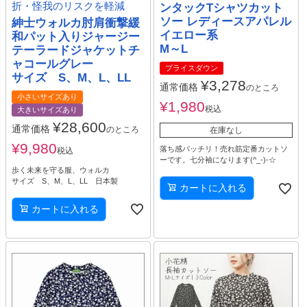
折・怪我のリスクを軽減
ンタックTシャツカット
ソー レディースアパレル
紳士ウォルカ肘肩衝撃緩
イエロー系
和パット入りジャージー
M～L
テーラードジャケットチ
ャコールグレー
プライスダウン
サイズ S、M、L、LL
¥
3,278
通常価格
のところ
小さいサイズあり
¥
1,980
税込
大きいサイズあり
¥
28,600
通常価格
のところ
在庫なし
¥
9,980
落ち感バッチリ！売れ筋定番カットソ
税込
ーです。七分袖になります(^_-)-☆
歩く未来を守る服、ウォルカ
サイズ S、M、L、LL 日本製
カートに入れる
カートに入れる