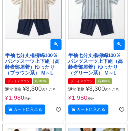
半袖七分丈楊柳綿100％
半袖七分丈楊柳綿100％
パンツスーツ上下組（高
パンツスーツ上下組（高
齢者部屋着）ゆったり
齢者部屋着）ゆったり
（ブラウン系） M～L
（グリーン系） M～L
プライスダウン
綿100%
プライスダウン
綿100%
¥
3,300
¥
3,300
通常価格
通常価格
のところ
のところ
¥
1,980
¥
1,980
税込
税込
カートに入れる
カートに入れる