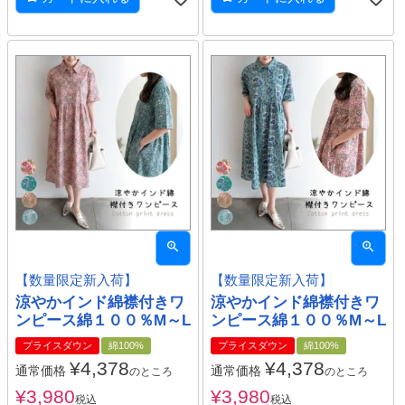
【数量限定新入荷】
【数量限定新入荷】
涼やかインド綿襟付きワ
涼やかインド綿襟付きワ
ンピース綿１００％M～L
ンピース綿１００％M～L
プライスダウン
綿100%
プライスダウン
綿100%
¥
4,378
¥
4,378
通常価格
通常価格
のところ
のところ
¥
3,980
¥
3,980
税込
税込