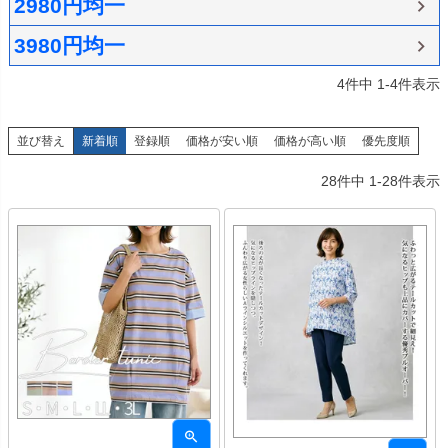
2980円均一
3980円均一
4
件中
1
-
4
件表示
並び替え
新着順
登録順
価格が安い順
価格が高い順
優先度順
28
件中
1
-
28
件表示