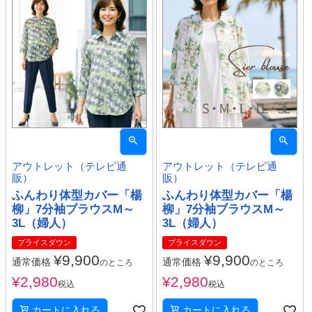
アウトレット（テレビ通
アウトレット（テレビ通
販）
販）
ふんわり体型カバー「楊
ふんわり体型カバー「楊
柳」7分袖ブラウスM～
柳」7分袖ブラウスM～
3L（婦人）
3L（婦人）
プライスダウン
プライスダウン
¥
9,900
¥
9,900
通常価格
通常価格
のところ
のところ
¥
2,980
¥
2,980
税込
税込
カートに入れる
カートに入れる