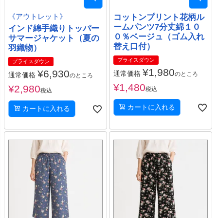
《アウトレット》
コットンプリント花柄ル
ームパンツ7分丈綿１０
インド綿手織りトッパー
０％ベージュ（ゴム入れ
サマージャケット（夏の
替え口付）
羽織物）
プライスダウン
プライスダウン
¥
1,980
¥
6,930
通常価格
のところ
通常価格
のところ
¥
1,480
¥
2,980
税込
税込
カートに入れる
カートに入れる