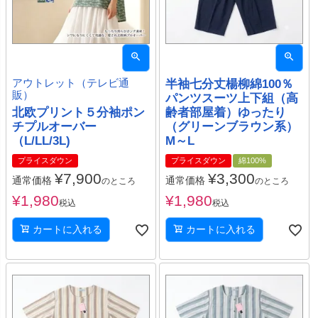
アウトレット（テレビ通
半袖七分丈楊柳綿100％
販）
パンツスーツ上下組（高
北欧プリント５分袖ポン
齢者部屋着）ゆったり
チプルオーバー
（グリーンブラウン系）
（L/LL/3L)
M～L
プライスダウン
プライスダウン
綿100%
¥
7,900
¥
3,300
通常価格
通常価格
のところ
のところ
¥
1,980
¥
1,980
税込
税込
カートに入れる
カートに入れる