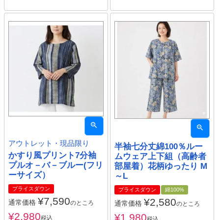
アウトレット・現品限り
半袖七分丈綿100％ルー
かすり風プリント7分袖
ムウェア上下組（高齢者
プルオ－バ－ブルー(フリ
部屋着）花柄ゆったり M
ーサイズ）
～L
プライスダウン
プライスダウン
綿100%
¥
7,590
¥
2,580
通常価格
通常価格
のところ
のところ
¥
2,980
¥
1,980
税込
税込