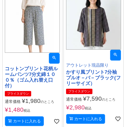
アウトレット現品限り
コットンプリント花柄ル
かすり風プリント7分袖
ームパンツ7分丈綿１０
プルオ－バ－ブラック(フ
０％（ゴム入れ替え口
リーサイズ）
付）
プライスダウン
プライスダウン
¥
7,590
通常価格
のところ
¥
1,980
通常価格
のところ
¥
2,980
税込
¥
1,480
税込
カートに入れる
カートに入れる