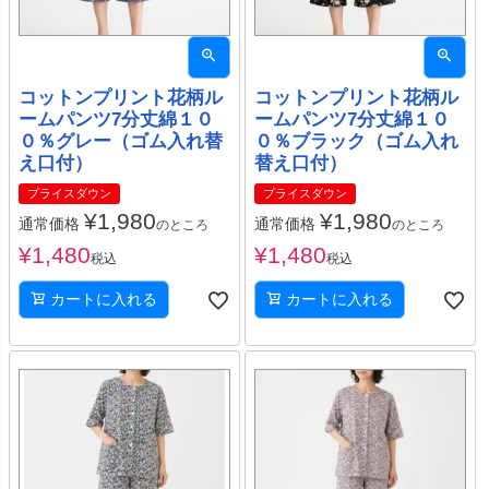
コットンプリント花柄ル
コットンプリント花柄ル
ームパンツ7分丈綿１０
ームパンツ7分丈綿１０
０％グレー（ゴム入れ替
０％ブラック（ゴム入れ
え口付）
替え口付）
プライスダウン
プライスダウン
¥
1,980
¥
1,980
通常価格
通常価格
のところ
のところ
¥
1,480
¥
1,480
税込
税込
カートに入れる
カートに入れる