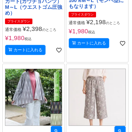
100％M～L（モンペ型に
カート(ガウチョパンツ）
もなります）
M～L（ウエストゴム圧強
め）
プライスダウン
¥
2,198
プライスダウン
通常価格
のところ
¥
2,398
通常価格
のところ
¥
1,980
税込
¥
1,980
税込
カートに入れる
カートに入れる