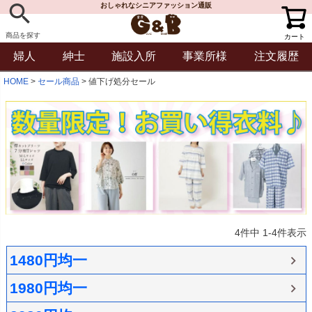
おしゃれなシニアファッション通販
商品を探す
カート
婦人
紳士
施設入所
事業所様
注文履歴
HOME
セール商品
値下げ処分セール
4
件中
1
-
4
件表示
1480円均一
1980円均一