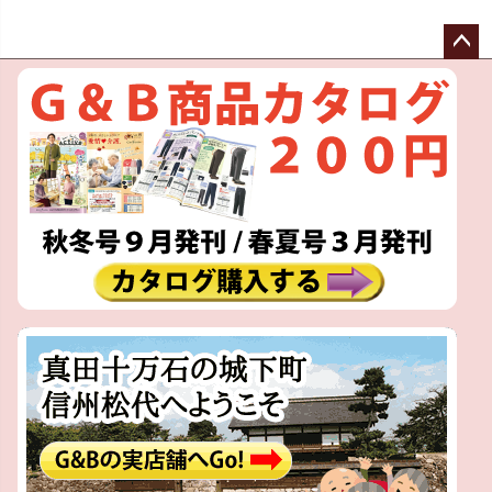
ペー
ジト
ップ
へ