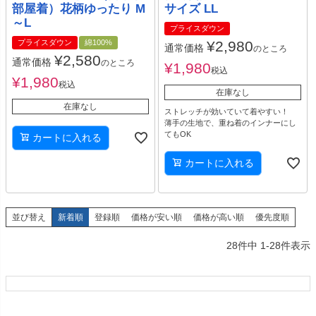
部屋着）花柄ゆったり M
サイズ LL
～L
プライスダウン
プライスダウン
綿100%
¥
2,980
通常価格
のところ
¥
2,580
通常価格
のところ
¥
1,980
税込
¥
1,980
税込
在庫なし
在庫なし
ストレッチが効いていて着やすい！
薄手の生地で、重ね着のインナーにし
てもOK
カートに入れる
カートに入れる
並び替え
新着順
登録順
価格が安い順
価格が高い順
優先度順
28
件中
1
-
28
件表示