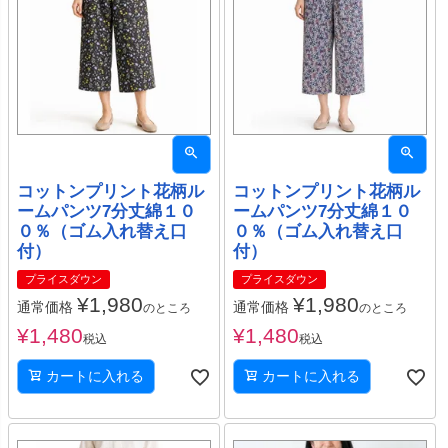
コットンプリント花柄ル
コットンプリント花柄ル
ームパンツ7分丈綿１０
ームパンツ7分丈綿１０
０％（ゴム入れ替え口
０％（ゴム入れ替え口
付）
付）
プライスダウン
プライスダウン
¥
1,980
¥
1,980
通常価格
通常価格
のところ
のところ
¥
1,480
¥
1,480
税込
税込
カートに入れる
カートに入れる