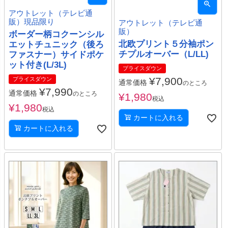
アウトレット（テレビ通
販）現品限り
アウトレット（テレビ通
販）
ボーダー柄コクーンシル
北欧プリント５分袖ポン
エットチュニック（後ろ
チプルオーバー（L/LL)
ファスナー）サイドポケ
ット付き(L/3L)
プライスダウン
¥
7,900
プライスダウン
通常価格
のところ
¥
7,990
通常価格
のところ
¥
1,980
税込
¥
1,980
税込
カートに入れる
カートに入れる