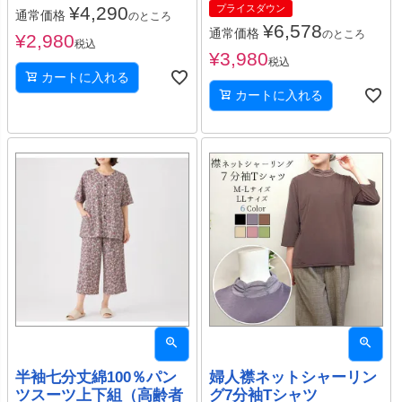
¥
4,290
プライスダウン
通常価格
のところ
¥
6,578
通常価格
のところ
¥
2,980
税込
¥
3,980
税込
カートに入れる
カートに入れる
半袖七分丈綿100％パン
婦人襟ネットシャーリン
ツスーツ上下組（高齢者
グ7分袖Tシャツ