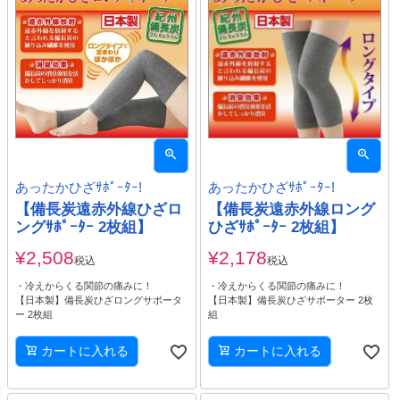
あったかひざｻﾎﾟｰﾀｰ!
あったかひざｻﾎﾟｰﾀｰ!
【備長炭遠赤外線ひざロ
【備長炭遠赤外線ロング
ングｻﾎﾟｰﾀｰ 2枚組】
ひざｻﾎﾟｰﾀｰ 2枚組】
¥
2,508
¥
2,178
税込
税込
・冷えからくる関節の痛みに！
・冷えからくる関節の痛みに！
【日本製】備長炭ひざロングサポータ
【日本製】備長炭ひざサポーター 2枚
ー 2枚組
組
カートに入れる
カートに入れる