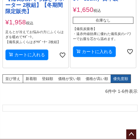
ーター 2枚組】【冬期間
¥
1,650
税込
限定販売】
在庫なし
¥
1,958
税込
【備長炭腹巻】
足もとが冷えてお悩みの方にふくらは
・遠赤外線効果に優れた備長炭のパワ
ぎを暖めてｻﾎﾟｰﾄ。
ーでお腹を芯から温めます。
【備長炭ふくらはぎｻﾎﾟｰﾀｰ 2枚組】
カートに入れる
カートに入れる
並び替え
新着順
登録順
価格が安い順
価格が高い順
優先度順
6
件中
1
-
6
件表示