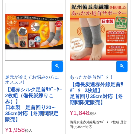
足元が冷えてお悩みの方に
あったか足首ｻﾎﾟｰﾀｰ!
オススメ!
【備長炭遠赤外線足首ｻ
【遠赤シルク足首ｻﾎﾟｰﾀｰ
ﾎﾟｰﾀｰ 2枚組】
2枚組（備長炭練りこ
足首回り35cm対応【冬
み）】
期間限定販売】
日本製 足首回り20～
¥
1,848
35cm対応【冬期間限定
税込
販売】
備長炭遠赤外線足首ｻﾎﾟｰﾀｰ 2枚組 足首
回り;35cm対応
¥
1,958
税込