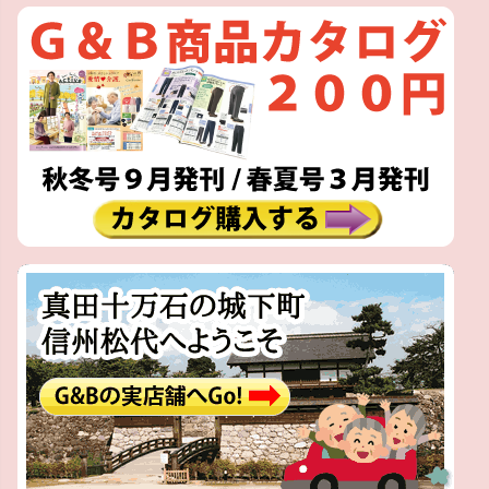
ペー
ジト
ップ
へ