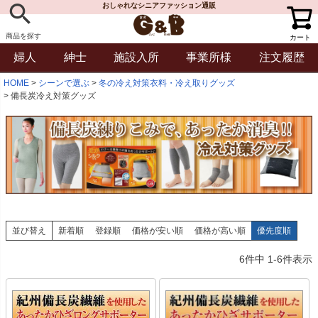
おしゃれなシニアファッション通販
商品を探す
カート
婦人
紳士
施設入所
事業所様
注文履歴
HOME
シーンで選ぶ
冬の冷え対策衣料・冷え取りグッズ
備長炭冷え対策グッズ
並び替え
新着順
登録順
価格が安い順
価格が高い順
優先度順
6
件中
1
-
6
件表示