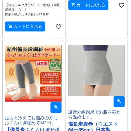
カートに入れる
【遠赤シルク足首ｻﾎﾟｰﾀｰ 2枚組（備長
炭練りこみ）】
内側が肌ざわりの良いｼﾙｸ素材
カートに入れる
遠赤外線効果でお腹を芯か
ら温めます。
足もと冷えてお悩みの方に
ふくらはぎ暖めてｻﾎﾟｰﾄ。
備長炭腹巻（ウエスト
64〜85cm）日本製
【備長炭ふくらはぎサポ