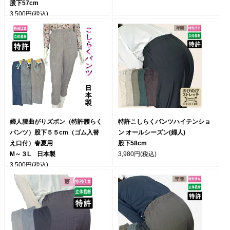
股下57cm
3,500円
(税込)
婦人腰曲がりズボン（特許腰らく
特許こしらくパンツハイテンショ
パンツ）股下５５cm（ゴム入替
ン オールシーズン(婦人)
え口付）春夏用
股下58cm
M～３L 日本製
3,980円
(税込)
3,500円
(税込)