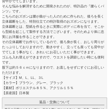
背中がでてしまいます。
そんな悩みを解消するために開発されたのが、特許品の『腰らくパ
ンツ』です。
こちらのおズボンは腰が曲がった人のために作られた、後ろを長く
立体裁断をした、特別仕立ての特許取得のおズボンになります。
立体裁断とは、型紙を作るときに実際にボディに布を当て、そこか
ら型紙を起こして製作する方法でございます。そのためより体に忠
実にお洋服を作ることができます。
その立体裁断でお作りしているので、後ろ身が長く、おしり周りが
たっぷりしておりますので、動きやすく、立っても座っても背中が
でてしまう事がなく、きれいにお召しいただく事ができます。
ゴムも入れ替えができますので、ウエストを調節したい時にも便利
です。
股下は約５６ｃｍになりますので、お直しをせずにすぐにお召しい
ただけます。
【サイズ】M、L、LL、３L
【カラー】ブラウン、グレー、ブラック
【素材】ポリエステル８５％、アクリル１５％
【原産国】日本製
返品・交換について