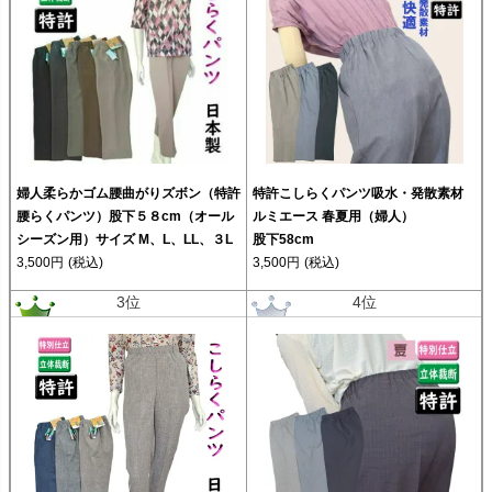
婦人柔らかゴム腰曲がりズボン（特許
特許こしらくパンツ吸水・発散素材
腰らくパンツ）股下５８cm（オール
ルミエース 春夏用（婦人）
シーズン用）サイズ M、L、LL、３L
股下58cm
3,500円
(税込)
3,500円
(税込)
3位
4位