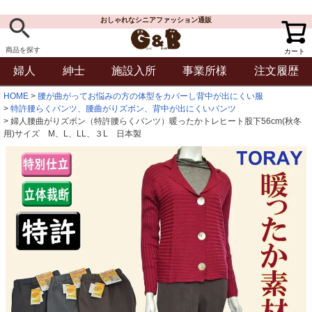
おしゃれなシニアファッション通販
商品を探す
カート
婦人
紳士
施設入所
事業所様
注文履歴
HOME
腰が曲がってお悩みの方の体型をカバーし背中が出にくい服
特許腰らくパンツ、腰曲がりズボン、背中が出にくいパンツ
婦人腰曲がりズボン（特許腰らくパンツ）暖ったかトレヒート股下56cm(秋冬
用)サイズ M、L、LL、３L 日本製