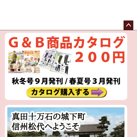
ペー
ジト
ップ
へ