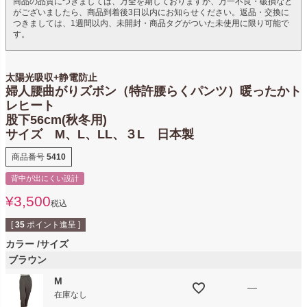
商品の品質につきましては、万全を期しておりますが、万一不良・破損など
がございましたら、商品到着後3日以内にお知らせください。返品・交換に
つきましては、1週間以内、未開封・商品タグがついた未使用に限り可能で
す。
太陽光吸収+静電防止
婦人腰曲がりズボン（特許腰らくパンツ）暖ったかト
レヒート
股下56cm(秋冬用)
サイズ M、L、LL、３L 日本製
商品番号
5410
背中が出にくい設計
¥
3,500
税込
[
35
ポイント進呈 ]
カラー
サイズ
ブラウン
M
—
在庫なし