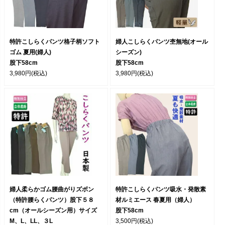
特許こしらくパンツ格子柄ソフト
婦人こしらくパンツ杢無地(オール
ゴム 夏用(婦人)
シーズン)
股下58cm
股下58cm
3,980円
(税込)
3,980円
(税込)
婦人柔らかゴム腰曲がりズボン
特許こしらくパンツ吸水・発散素
（特許腰らくパンツ）股下５８
材ルミエース 春夏用（婦人）
cm（オールシーズン用）サイズ
股下58cm
M、L、LL、３L
3,500円
(税込)