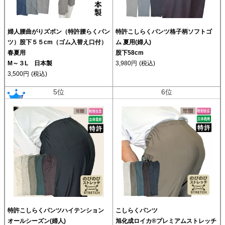
婦人腰曲がりズボン（特許腰らくパン
特許こしらくパンツ格子柄ソフトゴ
ツ）股下５５cm（ゴム入替え口付）
ム 夏用(婦人)
春夏用
股下58cm
M～３L 日本製
3,980円
(税込)
3,500円
(税込)
5位
6位
特許こしらくパンツハイテンション
こしらくパンツ
オールシーズン(婦人)
旭化成ロイカ®プレミアムストレッチ