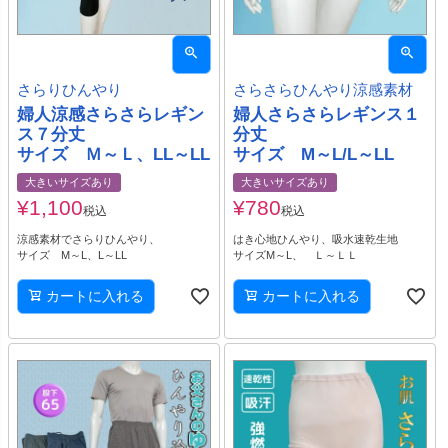
さらりひんやり
さらさらひんやり涼感素材
婦人涼感さらさらレギン
婦人さらさらレギンス１
ス７分丈
分丈
サイズ Ｍ～Ｌ、LL～LL
サイズ M～L/L～LL
大きいサイズあり
大きいサイズあり
¥
1,100
¥
780
税込
税込
涼感素材でさらりひんやり、
はき心地ひんやり、吸水速乾生地
サイズ M～L、L～LL
サイズM～L、 Ｌ～ＬＬ
カートに入れる
カートに入れる