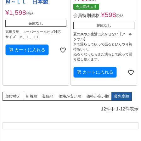
Ｍ～ＬＬ 日本製
会員価格あり
¥
1,598
¥
598
税込
会員特別価格
税込
在庫なし
在庫なし
高級長綿、スーパークールビズ対応
夏の爽やか生活に欠かせない【クール
サイズ Ｍ、Ｌ、ＬＬ
タオル】
水で濡らして絞って振るとひんやり気
持ちいい。
カートに入れる
ぬるくなったらまた濡らして絞って繰
り返し使えます。
カートに入れる
並び替え
新着順
登録順
価格が安い順
価格が高い順
優先度順
12
件中
1
-
12
件表示