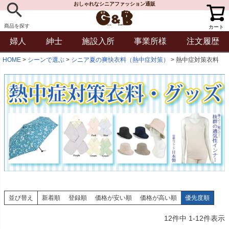
おしゃれなシニアファッション通販
商品を探す
カート
婦人
紳士
施設入所
事業所様
注文履歴
HOME
シーンで選ぶ
シニア夏の爽快衣料（熱中症対策）
熱中症対策衣料
並び替え
新着順
登録順
価格が安い順
価格が高い順
優先度順
12
件中
1
-
12
件表示