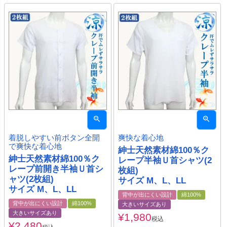
着脱しやすい前ボタン全開
爽快な着心地
で爽快な着心地
紳士天然素材綿100％ク
紳士天然素材綿100％ク
レープ半袖Ｕ首シャツ(2
レープ前開き半袖Ｕ首シ
枚組)
ャツ(2枚組)
サイズ M、L、LL
サイズ M、L、LL
背中が出にくい設計
綿100%
背中が出にくい設計
綿100%
大きいサイズあり
大きいサイズあり
¥
1,980
税込
¥
2,480