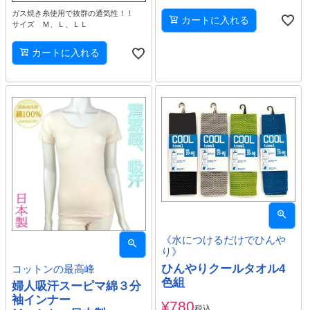
ガス焼き糸使用で抜群の通気性！！
カートに入れる
サイズ Ｍ、Ｌ、ＬＬ
カートに入れる
《水につけるだけでひんや
り》
ひんやりクールタオル4
コットンの最高峰
色組
婦人吸汗スーピマ綿３分
袖インナー
¥
780
税込