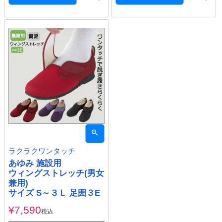
ラクラクワンタッチ
あゆみ 施設用
ウィングストレッチ(男女
兼用)
サイズ S～３Ｌ 足囲３E
¥
7,590
税込