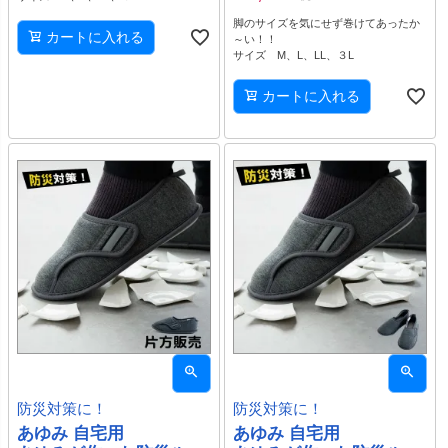
脚のサイズを気にせず巻けてあったか
カートに入れる
～い！！
サイズ M、L、LL、３L
カートに入れる
防災対策に！
防災対策に！
あゆみ 自宅用
あゆみ 自宅用