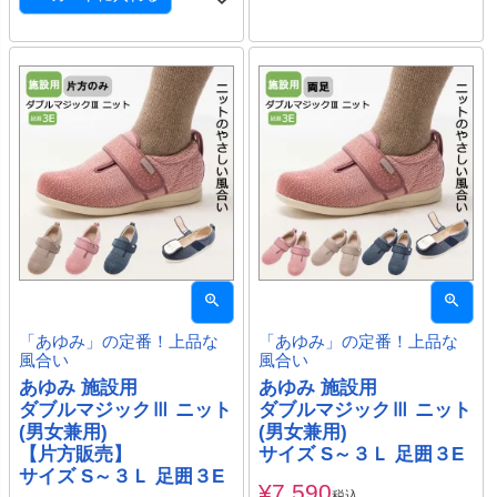
「あゆみ」の定番！上品な
「あゆみ」の定番！上品な
風合い
風合い
あゆみ 施設用
あゆみ 施設用
ダブルマジックⅢ ニット
ダブルマジックⅢ ニット
(男女兼用)
(男女兼用)
【片方販売】
サイズ S～３Ｌ 足囲３E
サイズ S～３Ｌ 足囲３E
¥
7,590
税込