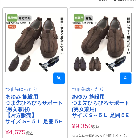
つま先ゆったり
つま先ゆったり
あゆみ 施設用
あゆみ 施設用
つま先ひろびろサポート
つま先ひろびろサポート
(男女兼用)
(男女兼用)
【片方販売】
サイズ S～５Ｌ 足囲５E
サイズ S～５Ｌ 足囲５E
¥
9,350
税込
¥
4,675
税込
つま先に余裕があって開閉しやすく、