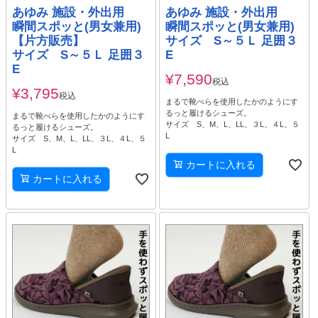
あゆみ 施設・外出用
あゆみ 施設・外出用
瞬間スポッと(男女兼用)
瞬間スポッと(男女兼用)
【片方販売】
サイズ S～５Ｌ 足囲３
サイズ S～５Ｌ 足囲３
E
E
¥
7,590
税込
¥
3,795
税込
まるで靴べらを使用したかのようにす
るっと履けるシューズ。
まるで靴べらを使用したかのようにす
サイズ S、M、L、LL、３L、４L、５
るっと履けるシューズ。
L
サイズ S、M、L、LL、３L、４L、５
L
カートに入れる
カートに入れる