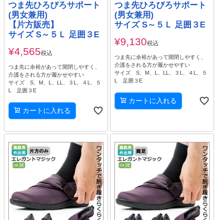
つま先ひろびろサポート
つま先ひろびろサポート
(男女兼用)
(男女兼用)
【片方販売】
サイズ S～５Ｌ 足囲３E
サイズ S～５Ｌ 足囲３E
¥
9,130
税込
¥
4,565
税込
つま先に余裕があって開閉しやすく、
介護をされる方が履かせやすい
つま先に余裕があって開閉しやすく、
サイズ S、M、L、LL、３L、４L、５
介護をされる方が履かせやすい
L 足囲３E
サイズ S、M、L、LL、３L、４L、５
L 足囲３E
カートに入れる
カートに入れる