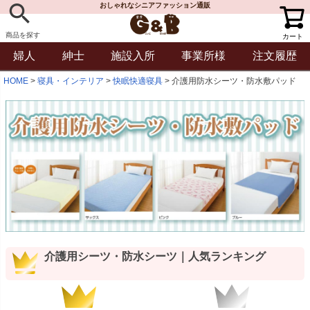
おしゃれなシニアファッション通販
商品を探す
カート
婦人
紳士
施設入所
事業所様
注文履歴
HOME
寝具・インテリア
快眠快適寝具
介護用防水シーツ・防水敷パッド
介護用シーツ・防水シーツ｜人気ランキング