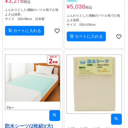
¥
3,278
税込
¥
5,038
税込
ふんわりとした感触のパイル地で心地
よさは抜群。
ふんわりとした感触のパイル地で心地
サイズ 150×96cm 日本製
よさ抜群。
サイズ 150×100cm
カートに入れる
カートに入れる
防水シーツ(2枚組)(大)