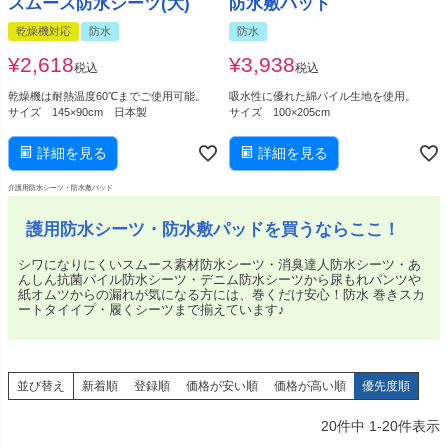
スムース防水シーツ(大)
防水敷パッド
乾燥機対応
防水
防水
¥
2,618
¥
3,938
税込
税込
乾燥機は耐熱温度60℃までご使用可能。
吸水性に優れた綿パイル生地を使用。
サイズ 145×90cm 日本製
サイズ 100×205cm
詳細を見る
詳細を見る
介護用防水シーツ・防水敷パッド
護用防水シーツ・防水敷パッドを買うならここ！
シワになりにくいスムース素材防水シーツ・消臭達人防水シーツ・あ
んしん抗菌パイル防水シーツ・デニム防水シーツから尿もれパンツや
紙オムツからの漏れが気になる方には、巻くだけ安心！防水 巻きスカ
ートタイイプ・履くシーツまで揃えています♪
並び替え
新着順
登録順
価格が安い順
価格が高い順
優先度順
20
件中
1
-
20
件表示