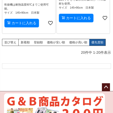
材を使用。
乾燥機は耐熱温度80℃までご使用可
サイズ 145×90cm 日本製
能。
サイズ 145×90cm 日本製
カートに入れる
カートに入れる
並び替え
新着順
登録順
価格が安い順
価格が高い順
優先度順
20
件中
1
-
20
件表示
ペー
ジト
ップ
へ