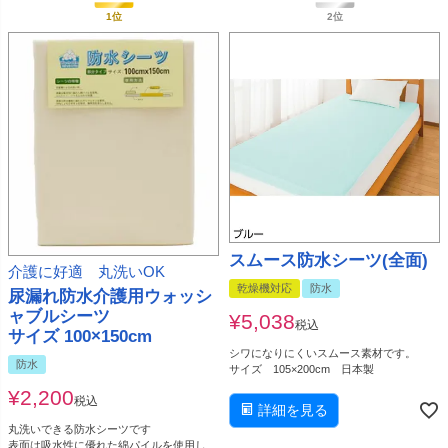
スムース防水シーツ(全面)
介護に好適 丸洗いOK
乾燥機対応
防水
尿漏れ防水介護用ウォッシ
ャブルシーツ
¥
5,038
税込
サイズ 100×150cm
シワになりにくいスムース素材です。
防水
サイズ 105×200cm 日本製
¥
2,200
税込
詳細を見る
丸洗いできる防水シーツです
表面は吸水性に優れた綿パイルを使用し、