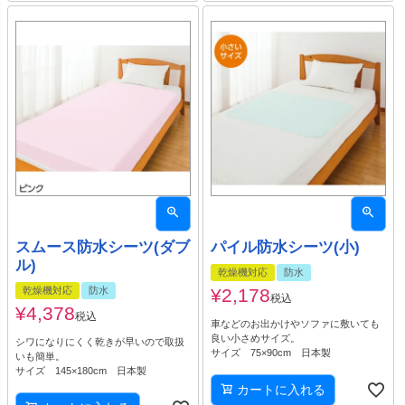
スムース防水シーツ(ダブ
パイル防水シーツ(小)
ル)
乾燥機対応
防水
乾燥機対応
防水
¥
2,178
税込
¥
4,378
税込
車などのお出かけやソファに敷いても
良い小さめサイズ。
シワになりにくく乾きが早いので取扱
サイズ 75×90cm 日本製
いも簡単。
サイズ 145×180cm 日本製
カートに入れる