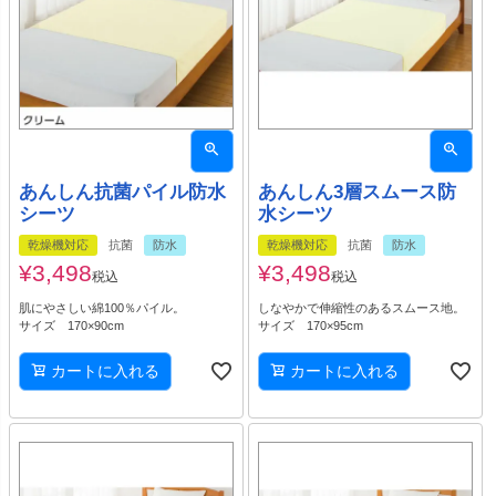
あんしん抗菌パイル防水
あんしん3層スムース防
シーツ
水シーツ
乾燥機対応
抗菌
防水
乾燥機対応
抗菌
防水
¥
3,498
¥
3,498
税込
税込
肌にやさしい綿100％パイル。
しなやかで伸縮性のあるスムース地。
サイズ 170×90cm
サイズ 170×95cm
カートに入れる
カートに入れる