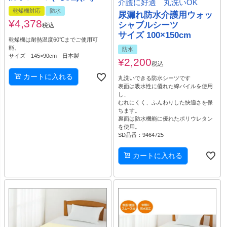
介護に好適 丸洗いOK
乾燥機対応
防水
尿漏れ防水介護用ウォッ
¥
4,378
シャブルシーツ
税込
サイズ 100×150cm
乾燥機は耐熱温度60℃までご使用可
能。
防水
サイズ 145×90cm 日本製
¥
2,200
税込
カートに入れる
丸洗いできる防水シーツです
表面は吸水性に優れた綿パイルを使用
し、
むれにくく、ふんわりした快適さを保
ちます。
裏面は防水機能に優れたポリウレタン
を使用。
SD品番：9464725
カートに入れる