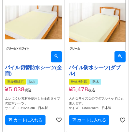
パイル切替防水シーツ(全
パイル防水シーツ(ダブ
面)
ル)
乾燥機対応
防水
乾燥機対応
防水
¥
5,038
¥
5,478
税込
税込
ムレにくい素材を使用した全面タイプ
大きなサイズなのでダブルベッドにも
の防水シーツ。
使えます。
サイズ 105×200cm 日本製
サイズ 145×180cm 日本製
カートに入れる
カートに入れる