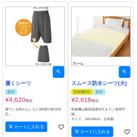
履くシーツ
スムース防水シーツ(大)
防水
乾燥機対応
防水
¥
4,620
¥
2,618
税込
税込
寝ている時のもしもに360度の防水対
乾燥機は耐熱温度60℃までご使用可
応。
能。
サイズ 145×90cm 日本製
カートに入れる
カートに入れる