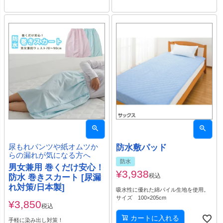
尿もれパンツや紙オムツか
防水敷パッド
らの漏れが気になる方へ
防水
男女兼用 巻くだけ安心！
¥
3,938
税込
防水 巻きスカート [尿漏
れ対策/日本製]
吸水性に優れた綿パイル生地を使用。
サイズ 100×205cm
¥
3,850
税込
カートに入れる
手軽に染み出し対策！