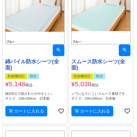
綿パイル防水シーツ(全
スムース防水シーツ(全
面)
面)
乾燥機対応
防水
乾燥機対応
防水
¥
5,148
¥
5,038
税込
税込
綿100％で肌ざわりがやさしい。
シワになりにくいスムース素材です。
サイズ 105×200cm 日本製
サイズ 105×200cm 日本製
カートに入れる
カートに入れる