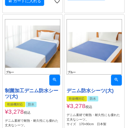
カートに入れる
制菌加工デニム防水シー
デニム防水シーツ(大)
ツ(大)
乾燥機対応
防水
乾燥機対応
防水
¥
3,278
税込
¥
3,278
税込
デニム素材で耐熱・耐久性にも優れた
丈夫なシーツ。
デニム素材で耐熱・耐久性にも優れた
サイズ 170×90cm 日本製
丈夫なシーツ。