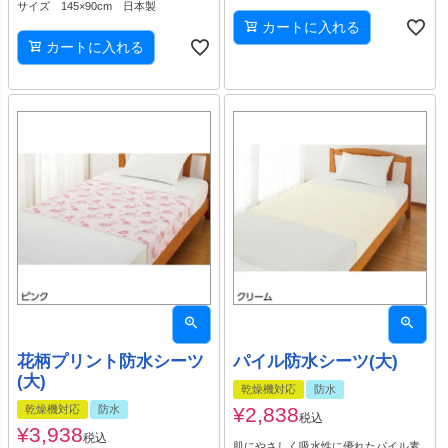
サイズ 145×90cm 日本製
カートに入れる
カートに入れる
花柄プリント防水シーツ
パイル防水シーツ(大)
(大)
乾燥機対応
防水
乾燥機対応
防水
¥
2,838
税込
¥
3,938
税込
肌にやさしく吸水性に優れたパイル素